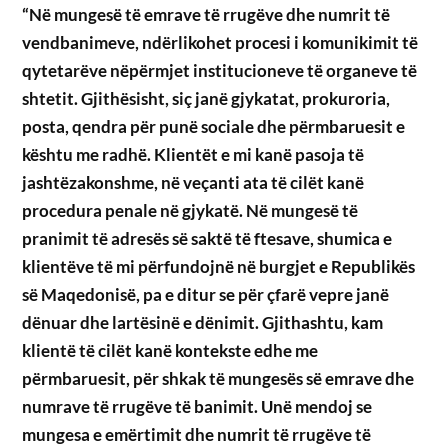
“Në mungesë të emrave të rrugëve dhe numrit të
vendbanimeve, ndërlikohet procesi i komunikimit të
qytetarëve nëpërmjet institucioneve të organeve të
shtetit. Gjithësisht, siç janë gjykatat, prokuroria,
posta, qendra për punë sociale dhe përmbaruesit e
kështu me radhë. Klientët e mi kanë pasoja të
jashtëzakonshme, në veçanti ata të cilët kanë
procedura penale në gjykatë. Në mungesë të
pranimit të adresës së saktë të ftesave, shumica e
klientëve të mi përfundojnë në burgjet e Republikës
së Maqedonisë, pa e ditur se për çfarë vepre janë
dënuar dhe lartësinë e dënimit. Gjithashtu, kam
klientë të cilët kanë kontekste edhe me
përmbaruesit, për shkak të mungesës së emrave dhe
numrave të rrugëve të banimit. Unë mendoj se
mungesa e emërtimit dhe numrit të rrugëve të