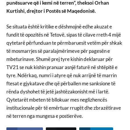
punësuarve që i kemi në terren”, theksoi Orhan
Kurtishi, drejtor i Postës së Maqedonisë.
Se situata është kritike e dëshmojnë edhe akuzat e
fundit të opozitës në Tetovë, sipas të cilave rreth 4 mijë
qytetarë përfunduan te përmbaruesit vetëm për shkak
të mosmarrjes së paralajmërimeve për pagesën e
mbeturinave. Shumë prej tyre kishin deklaruar për
TV21 se nuk kishin pranuar asnjë faturë në shtëpitë e
tyre. Ndërkaq, numri i atyre që nuk arrijnë të marrin
ftesat e gjykatave dhe që përballen me sanksione të
rënda dyshohet të jetë jashtëzakonisht më i lartë.
Qytetarët mbeten të bllokuar mes neglizhencës
institucionale për të emërtuar rrugët dhe zbrazëtirave
në terren nga mungesa e postierëve.