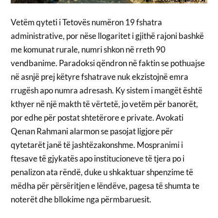
Vetëm qyteti i Tetovës numëron 19 fshatra
administrative, por nëse llogaritet i gjithë rajoni bashkë
me komunat rurale, numri shkon në rreth 90
vendbanime. Paradoksi qëndron në faktin se pothuajse
në asnjë prej këtyre fshatrave nuk ekzistojnë emra
rrugësh apo numra adresash. Ky sistem i mangët është
kthyer në një makth të vërtetë, jo vetëm për banorët,
por edhe për postat shtetërore e private. Avokati
Qenan Rahmani alarmon se pasojat ligjore për
qytetarët janë të jashtëzakonshme. Mospranimi i
ftesave të gjykatës apo institucioneve të tjera po i
penalizon ata rëndë, duke u shkaktuar shpenzime të
mëdha për përsëritjen e lëndëve, pagesa të shumta te
noterët dhe bllokime nga përmbaruesit.