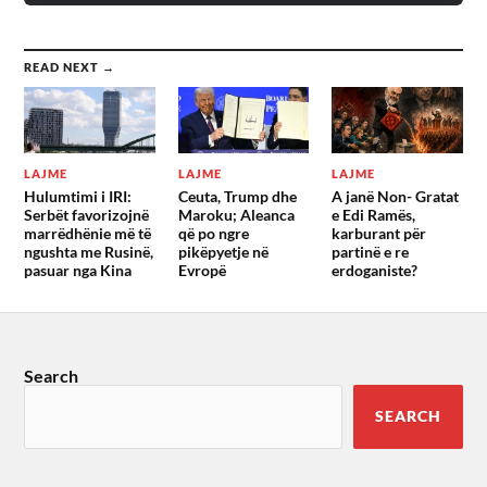
READ NEXT →
LAJME
LAJME
LAJME
Hulumtimi i IRI:
Ceuta, Trump dhe
A janë Non- Gratat
Serbët favorizojnë
Maroku; Aleanca
e Edi Ramës,
marrëdhënie më të
që po ngre
karburant për
ngushta me Rusinë,
pikëpyetje në
partinë e re
pasuar nga Kina
Evropë
erdoganiste?
Search
SEARCH