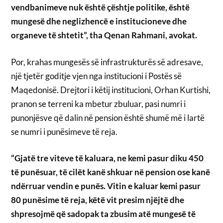
vendbanimeve nuk është çështje politike, është
mungesë dhe neglizhencë e institucioneve dhe
organeve të shtetit”, tha Qenan Rahmani, avokat.
Por, krahas mungesës së infrastrukturës së adresave,
një tjetër goditje vjen nga institucioni i Postës së
Maqedonisë. Drejtori i këtij institucioni, Orhan Kurtishi,
pranon se terreni ka mbetur zbuluar, pasi numri i
punonjësve që dalin në pension është shumë më i lartë
se numri i punësimeve të reja.
“Gjatë tre viteve të kaluara, ne kemi pasur diku 450
të punësuar, të cilët kanë shkuar në pension ose kanë
ndërruar vendin e punës. Vitin e kaluar kemi pasur
80 punësime të reja, këtë vit presim njëjtë dhe
shpresojmë që sadopak ta zbusim atë mungesë të