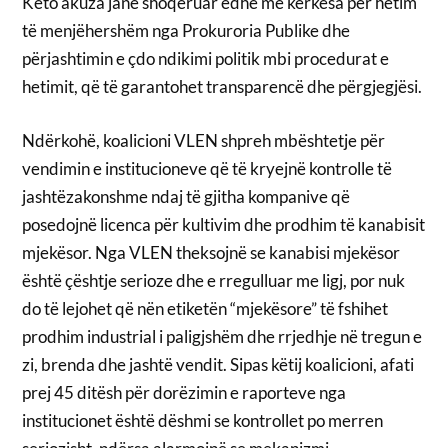
Këto akuza janë shoqëruar edhe me kërkesa për hetim
të menjëhershëm nga Prokuroria Publike dhe
përjashtimin e çdo ndikimi politik mbi procedurat e
hetimit, që të garantohet transparencë dhe përgjegjësi.
Ndërkohë, koalicioni VLEN shpreh mbështetje për
vendimin e institucioneve që të kryejnë kontrolle të
jashtëzakonshme ndaj të gjitha kompanive që
posedojnë licenca për kultivim dhe prodhim të kanabisit
mjekësor. Nga VLEN theksojnë se kanabisi mjekësor
është çështje serioze dhe e rregulluar me ligj, por nuk
do të lejohet që nën etiketën “mjekësore” të fshihet
prodhim industrial i paligjshëm dhe rrjedhje në tregun e
zi, brenda dhe jashtë vendit. Sipas këtij koalicioni, afati
prej 45 ditësh për dorëzimin e raporteve nga
institucionet është dëshmi se kontrollet po merren