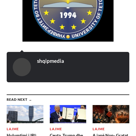
shqipmedia
READ NEXT →
LAJME
LAJME
LAJME
Hulumtimi i IRI:
Ceuta, Trump dhe
A janë Non- Gratat