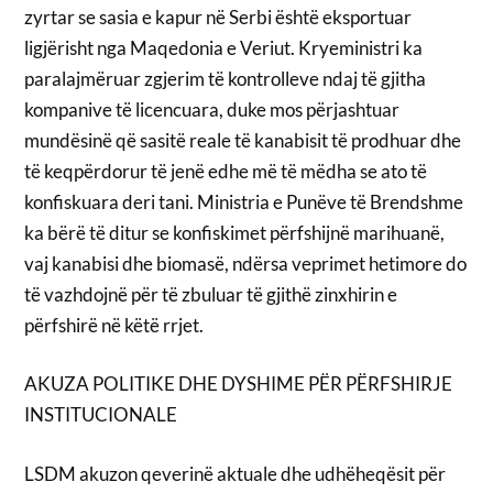
zyrtar se sasia e kapur në Serbi është eksportuar
ligjërisht nga Maqedonia e Veriut. Kryeministri ka
paralajmëruar zgjerim të kontrolleve ndaj të gjitha
kompanive të licencuara, duke mos përjashtuar
mundësinë që sasitë reale të kanabisit të prodhuar dhe
të keqpërdorur të jenë edhe më të mëdha se ato të
konfiskuara deri tani. Ministria e Punëve të Brendshme
ka bërë të ditur se konfiskimet përfshijnë marihuanë,
vaj kanabisi dhe biomasë, ndërsa veprimet hetimore do
të vazhdojnë për të zbuluar të gjithë zinxhirin e
përfshirë në këtë rrjet.
AKUZA POLITIKE DHE DYSHIME PËR PËRFSHIRJE
INSTITUCIONALE
LSDM akuzon qeverinë aktuale dhe udhëheqësit për