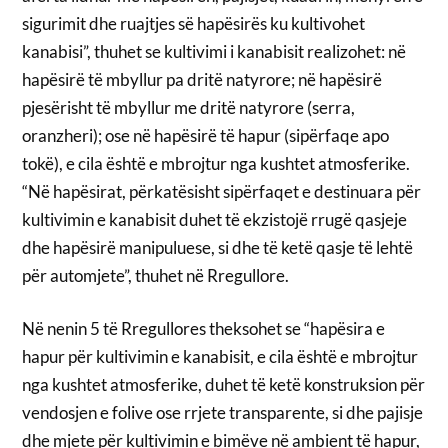
sigurimit dhe ruajtjes së hapësirës ku kultivohet
kanabisi”, thuhet se kultivimi i kanabisit realizohet: në
hapësirë të mbyllur pa dritë natyrore; në hapësirë
pjesërisht të mbyllur me dritë natyrore (serra,
oranzheri); ose në hapësirë të hapur (sipërfaqe apo
tokë), e cila është e mbrojtur nga kushtet atmosferike.
“Në hapësirat, përkatësisht sipërfaqet e destinuara për
kultivimin e kanabisit duhet të ekzistojë rrugë qasjeje
dhe hapësirë manipuluese, si dhe të ketë qasje të lehtë
për automjete”, thuhet në Rregullore.
Në nenin 5 të Rregullores theksohet se “hapësira e
hapur për kultivimin e kanabisit, e cila është e mbrojtur
nga kushtet atmosferike, duhet të ketë konstruksion për
vendosjen e folive ose rrjete transparente, si dhe pajisje
dhe mjete për kultivimin e bimëve në ambient të hapur,