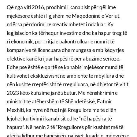
Që nga viti 2016, prodhimi i kanabisit për qëllime
mjekësore është i ligjshëm në Maqedoninë e Veriut,
ndërsa përdorimi rekreativ mbetet i ndaluar. Ky
legjislacion ka tërhequr investime dhe ka hapur treg të
ri ekonomik, por rritja e pakontrolluar e numrit të
kompanive të licencuara dhe mungesa e mbikëqyrjes
efektive kanë krijuar hapësirë për abuzime serioze.
Edhe pse është e qartë se kanabisi mjekësor mund të
kultivohet ekskluzivisht në ambiente të mbyllura dhe
nën kushte rreptësisht të rregulluara, në dhjetor të vitit
2023 këto kufizime janë zbutur. Me nënshkrimin e
ministrit të atëhershëm të Shëndetësisë, Fatmir
Mexhiti, ka hyrë në fuqi një Rregullore me të cilën
lejohet kultivimi i kanabisit edhe “në hapësira të
hapura”. Në nenin 2 të “Rregullores për kushtet më të
afërta lidhur me hapësirën, pajisjet, kuadrin, mënyrën e