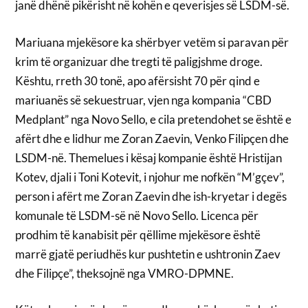
janë dhënë pikërisht në kohën e qeverisjes së LSDM-së.
Mariuana mjekësore ka shërbyer vetëm si paravan për
krim të organizuar dhe tregti të paligjshme droge.
Kështu, rreth 30 tonë, apo afërsisht 70 për qind e
mariuanës së sekuestruar, vjen nga kompania “CBD
Medplant” nga Novo Sello, e cila pretendohet se është e
afërt dhe e lidhur me Zoran Zaevin, Venko Filipçen dhe
LSDM-në. Themelues i kësaj kompanie është Hristijan
Kotev, djali i Toni Kotevit, i njohur me nofkën “M’gçev”,
person i afërt me Zoran Zaevin dhe ish-kryetar i degës
komunale të LSDM-së në Novo Sello. Licenca për
prodhim të kanabisit për qëllime mjekësore është
marrë gjatë periudhës kur pushtetin e ushtronin Zaev
dhe Filipçe”, theksojnë nga VMRO-DPMNE.