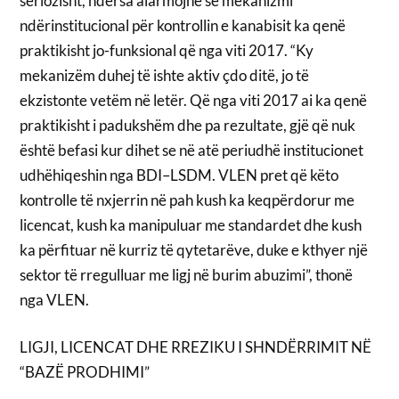
seriozisht, ndërsa alarmojnë se mekanizmi
ndërinstitucional për kontrollin e kanabisit ka qenë
praktikisht jo-funksional që nga viti 2017. “Ky
mekanizëm duhej të ishte aktiv çdo ditë, jo të
ekzistonte vetëm në letër. Që nga viti 2017 ai ka qenë
praktikisht i padukshëm dhe pa rezultate, gjë që nuk
është befasi kur dihet se në atë periudhë institucionet
udhëhiqeshin nga BDI–LSDM. VLEN pret që këto
kontrolle të nxjerrin në pah kush ka keqpërdorur me
licencat, kush ka manipuluar me standardet dhe kush
ka përfituar në kurriz të qytetarëve, duke e kthyer një
sektor të rregulluar me ligj në burim abuzimi”, thonë
nga VLEN.
LIGJI, LICENCAT DHE RREZIKU I SHNDËRRIMIT NË
“BAZË PRODHIMI”