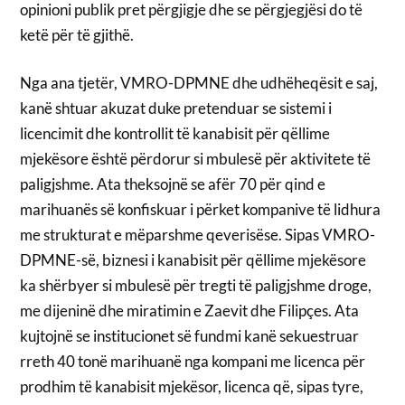
opinioni publik pret përgjigje dhe se përgjegjësi do të
ketë për të gjithë.
Nga ana tjetër, VMRO-DPMNE dhe udhëheqësit e saj,
kanë shtuar akuzat duke pretenduar se sistemi i
licencimit dhe kontrollit të kanabisit për qëllime
mjekësore është përdorur si mbulesë për aktivitete të
paligjshme. Ata theksojnë se afër 70 për qind e
marihuanës së konfiskuar i përket kompanive të lidhura
me strukturat e mëparshme qeverisëse. Sipas VMRO-
DPMNE-së, biznesi i kanabisit për qëllime mjekësore
ka shërbyer si mbulesë për tregti të paligjshme droge,
me dijeninë dhe miratimin e Zaevit dhe Filipçes. Ata
kujtojnë se institucionet së fundmi kanë sekuestruar
rreth 40 tonë marihuanë nga kompani me licenca për
prodhim të kanabisit mjekësor, licenca që, sipas tyre,