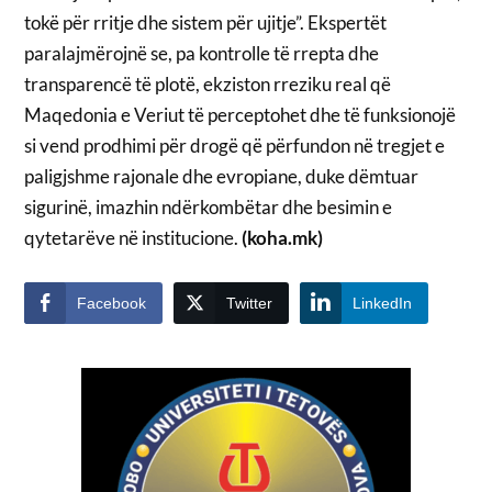
tokë për rritje dhe sistem për ujitje”. Ekspertët
paralajmërojnë se, pa kontrolle të rrepta dhe
transparencë të plotë, ekziston rreziku real që
Maqedonia e Veriut të perceptohet dhe të funksionojë
si vend prodhimi për drogë që përfundon në tregjet e
paligjshme rajonale dhe evropiane, duke dëmtuar
sigurinë, imazhin ndërkombëtar dhe besimin e
qytetarëve në institucione.
(koha.mk)
Facebook
Twitter
LinkedIn