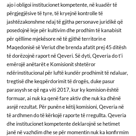
ajo i obligoi institucionet kompetente, në kuadër të
përgjegjësive të tyre, të kryejnë kontrolle të
jashtëzakonshme ndaj të gjitha personave juridikë që
posedojnë leje për kultivim dhe prodhim të kanabisit
për qëllime mjekësore në të gjithë territorin e
Maqedonisë së Veriut dhe brenda afatit prej 45 ditësh
të dorëzojnë raport në Qeveri. Së dyti, Qeveria do t’i
emërojë anëtarët e Komisionit shtetëror
ndërinstitucional për luftë kundër prodhimit të ndaluar,
tregtisë dhe keqpërdorimit të drogës, duke pasur
parasysh se që nga viti 2017, kur ky komision është
formuar, ai nuk ka qenë fare aktiv dhe nuk ka dhënë
asnjë rezultat. Për punën e këtij komisioni, Qeveria në
të ardhmen do të kërkojë raporte të rregullta. Qeveria
dhe institucionet kompetente deklarojnë se hetimet
janë në vazhdim dhe se për momentin nuk ka konfirmim