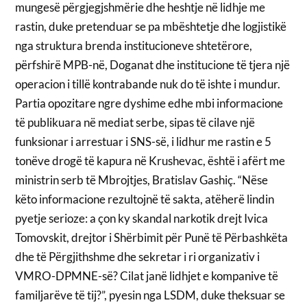
mungesë përgjegjshmërie dhe heshtje në lidhje me
rastin, duke pretenduar se pa mbështetje dhe logjistikë
nga struktura brenda institucioneve shtetërore,
përfshirë MPB-në, Doganat dhe institucione të tjera një
operacion i tillë kontrabande nuk do të ishte i mundur.
Partia opozitare ngre dyshime edhe mbi informacione
të publikuara në mediat serbe, sipas të cilave një
funksionar i arrestuar i SNS-së, i lidhur me rastin e 5
tonëve drogë të kapura në Krushevac, është i afërt me
ministrin serb të Mbrojtjes, Bratislav Gashiç. “Nëse
këto informacione rezultojnë të sakta, atëherë lindin
pyetje serioze: a çon ky skandal narkotik drejt Ivica
Tomovskit, drejtor i Shërbimit për Punë të Përbashkëta
dhe të Përgjithshme dhe sekretar i ri organizativ i
VMRO-DPMNE-së? Cilat janë lidhjet e kompanive të
familjarëve të tij?”, pyesin nga LSDM, duke theksuar se