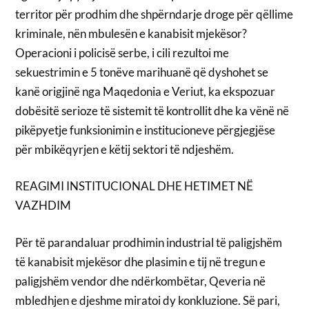
territor për prodhim dhe shpërndarje droge për qëllime
kriminale, nën mbulesën e kanabisit mjekësor?
Operacioni i policisë serbe, i cili rezultoi me
sekuestrimin e 5 tonëve marihuanë që dyshohet se
kanë origjinë nga Maqedonia e Veriut, ka ekspozuar
dobësitë serioze të sistemit të kontrollit dhe ka vënë në
pikëpyetje funksionimin e institucioneve përgjegjëse
për mbikëqyrjen e këtij sektori të ndjeshëm.
REAGIMI INSTITUCIONAL DHE HETIMET NË
VAZHDIM
Për të parandaluar prodhimin industrial të paligjshëm
të kanabisit mjekësor dhe plasimin e tij në tregun e
paligjshëm vendor dhe ndërkombëtar, Qeveria në
mbledhjen e djeshme miratoi dy konkluzione. Së pari,