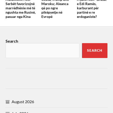
Serbët favorizojnë
Maroku; Aleanca
e Edi Ramës,
marrëdhënie më të
që po ngre
karburant për
ngushta me Rusinë,
pikëpyetje në
partinë e re
pasuar nga Kina
Evropë
erdoganiste?
Search
SEARCH
August 2026