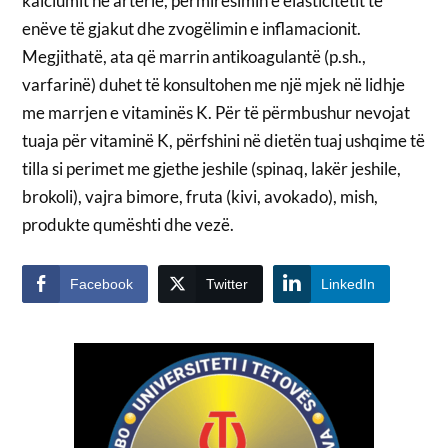
kalciumit në arterie, përmirësimin e elasticitetit të
enëve të gjakut dhe zvogëlimin e inflamacionit.
Megjithatë, ata që marrin antikoagulantë (p.sh.,
varfarinë) duhet të konsultohen me një mjek në lidhje
me marrjen e vitaminës K. Për të përmbushur nevojat
tuaja për vitaminë K, përfshini në dietën tuaj ushqime të
tilla si perimet me gjethe jeshile (spinaq, lakër jeshile,
brokoli), vajra bimore, fruta (kivi, avokado), mish,
produkte qumështi dhe vezë.
Facebook
Twitter
LinkedIn