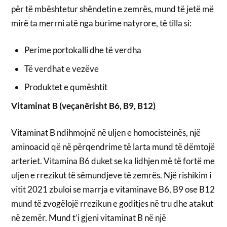
për të mbështetur shëndetin e zemrës, mund të jetë më
mirë ta merrni atë nga burime natyrore, të tilla si:
Perime portokalli dhe të verdha
Të verdhat e vezëve
Produktet e qumështit
Vitaminat B (veçanërisht B6, B9, B12)
Vitaminat B ndihmojnë në uljen e homocisteinës, një
aminoacid që në përqendrime të larta mund të dëmtojë
arteriet. Vitamina B6 duket se ka lidhjen më të fortë me
uljen e rrezikut të sëmundjeve të zemrës. Një rishikim i
vitit 2021 zbuloi se marrja e vitaminave B6, B9 ose B12
mund të zvogëlojë rrezikun e goditjes në tru dhe atakut
në zemër. Mund t’i gjeni vitaminat B në një