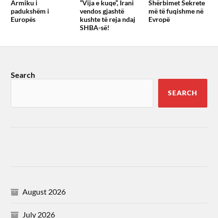
Armiku i
“Vija e kuqe”, Irani
Shërbimet Sekrete
padukshëm i
vendos gjashtë
më të fuqishme në
Europës
kushte të reja ndaj
Evropë
SHBA-së!
Search
SEARCH
August 2026
July 2026