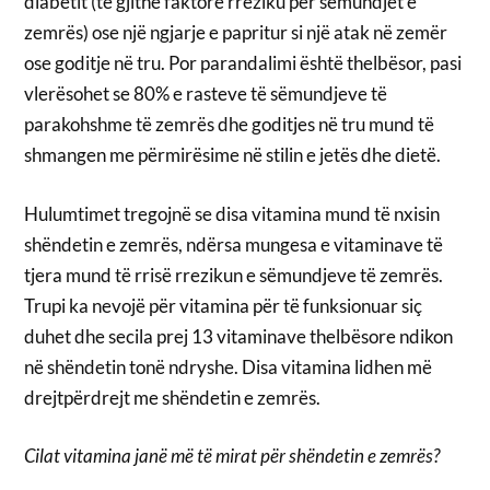
diabetit (të gjithë faktorë rreziku për sëmundjet e
zemrës) ose një ngjarje e papritur si një atak në zemër
ose goditje në tru. Por parandalimi është thelbësor, pasi
vlerësohet se 80% e rasteve të sëmundjeve të
parakohshme të zemrës dhe goditjes në tru mund të
shmangen me përmirësime në stilin e jetës dhe dietë.
Hulumtimet tregojnë se disa vitamina mund të nxisin
shëndetin e zemrës, ndërsa mungesa e vitaminave të
tjera mund të rrisë rrezikun e sëmundjeve të zemrës.
Trupi ka nevojë për vitamina për të funksionuar siç
duhet dhe secila prej 13 vitaminave thelbësore ndikon
në shëndetin tonë ndryshe. Disa vitamina lidhen më
drejtpërdrejt me shëndetin e zemrës.
Cilat vitamina janë më të mirat për shëndetin e zemrës?