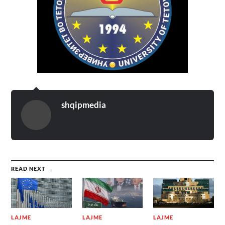
shqipmedia
READ NEXT →
LAJME
LAJME
LAJME