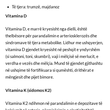
Të tjera: trumzë, majdanoz
Vitamina D
Vitamina D, e marrë kryesisht nga dielli, është
thelbësore për parandalimin e arteriosklerozës dhe
sindromave të tjera metabolike. Lidhur me ushqyerjen,
vitamina D gjendet kryesisht në peshqit e yndyrshëm
(si salmoni, toni, skumbri), vaji i mëlçisë së merlucit, e
verdha e vezës dhe mëlçia. Mund të gjendet gjithashtu
në ushqime të fortifikuara si qumështi, drithërat e
mëngjesit dhe pijet bimore.
Vitamina K (sidomos K2)
Vitamina K2 ndihmon në parandalimin e depozitave të