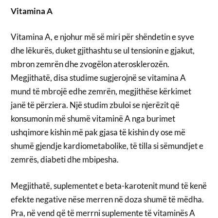
Vitamina A
Vitamina A, e njohur më së miri për shëndetin e syve
dhe lëkurës, duket gjithashtu se ul tensionin e gjakut,
mbron zemrën dhe zvogëlon aterosklerozën.
Megjithatë, disa studime sugjerojnë se vitamina A
mund të mbrojë edhe zemrën, megjithëse kërkimet
janë të përziera. Një studim zbuloi se njerëzit që
konsumonin më shumë vitaminë A nga burimet
ushqimore kishin më pak gjasa të kishin dy ose më
shumë gjendje kardiometabolike, të tilla si sëmundjet e
zemrës, diabeti dhe mbipesha.
Megjithatë, suplementet e beta-karotenit mund të kenë
efekte negative nëse merren në doza shumë të mëdha.
Pra, në vend që të merrni suplemente të vitaminës A