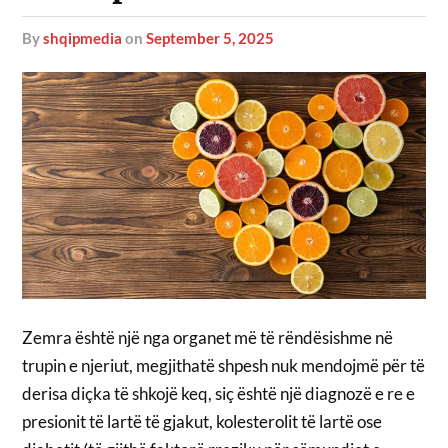
by
shqipmedia
on
September 5, 2025
Zemra është një nga organet më të rëndësishme në
trupin e njeriut, megjithatë shpesh nuk mendojmë për të
derisa diçka të shkojë keq, siç është një diagnozë e re e
presionit të lartë të gjakut, kolesterolit të lartë ose