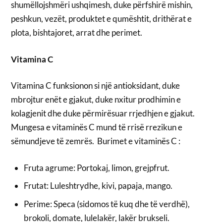
shumëllojshmëri ushqimesh, duke përfshirë mishin,
peshkun, vezët, produktet e qumështit, drithërat e
plota, bishtajoret, arrat dhe perimet.
Vitamina C
Vitamina C funksionon si një antioksidant, duke
mbrojtur enët e gjakut, duke nxitur prodhimin e
kolagjenit dhe duke përmirësuar rrjedhjen e gjakut.
Mungesa e vitaminës C mund të rrisë rrezikun e
sëmundjeve të zemrës. Burimet e vitaminës C :
Fruta agrume: Portokaj, limon, grejpfrut.
Frutat: Luleshtrydhe, kivi, papaja, mango.
Perime: Speca (sidomos të kuq dhe të verdhë),
brokoli, domate, lulelakër, lakër brukseli.