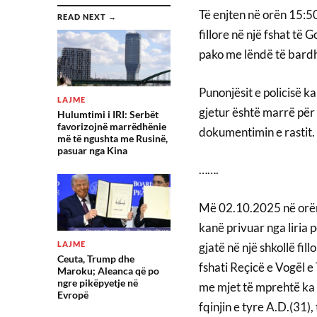
Të enjten në orën 15:50
READ NEXT →
fillore në një fshat të 
pako me lëndë të bardh
Punonjësit e policisë k
LAJME
gjetur është marrë pë
Hulumtimi i IRI: Serbët
favorizojnë marrëdhënie
dokumentimin e rastit.
më të ngushta me Rusinë,
pasuar nga Kina
…….
Më 02.10.2025 në orën 
kanë privuar nga liria 
LAJME
gjatë në një shkollë fil
Ceuta, Trump dhe
fshati Reçicë e Vogël 
Maroku; Aleanca që po
ngre pikëpyetje në
me mjet të mprehtë ka kë
Evropë
fqinjin e tyre A.D.(31),