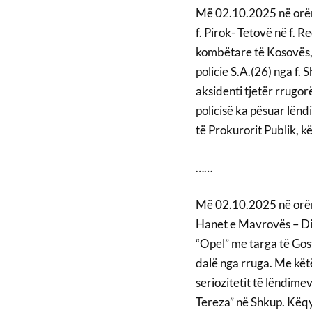
Më 02.10.2025 në orën
f. Pirok- Tetovë në f. 
kombëtare të Kosovës, 
policie S.A.(26) nga f. S
aksidenti tjetër rrugor
policisë ka pësuar lënd
të Prokurorit Publik, k
……
Më 02.10.2025 në orën
Hanet e Mavrovës – Dib
“Opel” me targa të Gosti
dalë nga rruga. Me këtë
seriozitetit të lëndim
Tereza” në Shkup. Këqy