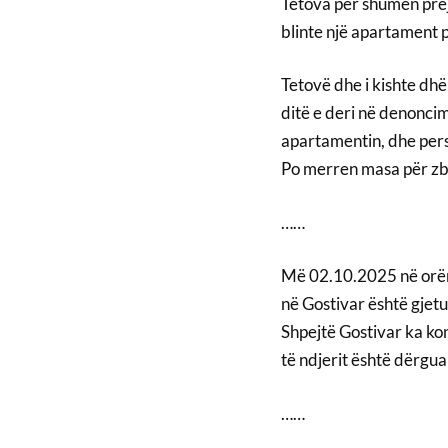
Tetova për shumën prej
blinte një apartament pr
Tetovë dhe i kishte dhë
ditë e deri në denonci
apartamentin, dhe pers
Po merren masa për zba
……
Më 02.10.2025 në orën
në Gostivar është gjet
Shpejtë Gostivar ka kon
të ndjerit është dërgu
……