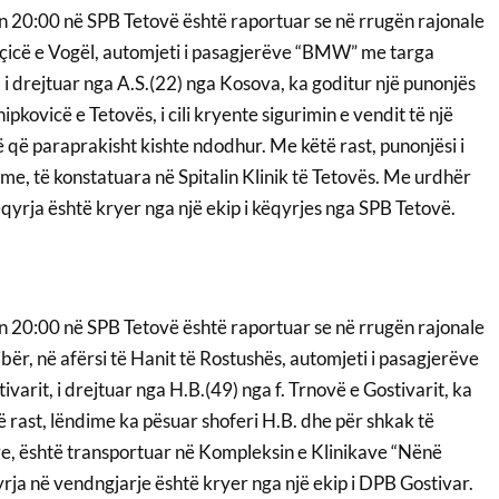
 20:00 në SPB Tetovë është raportuar se në rrugën rajonale
Reçicë e Vogël, automjeti i pasagjerëve “BMW” me targa
i drejtuar nga A.S.(22) nga Kosova, ka goditur një punonjës
hipkovicë e Tetovës, i cili kryente sigurimin e vendit të një
ë që paraprakisht kishte ndodhur. Me këtë rast, punonjësi i
ime, të konstatuara në Spitalin Klinik të Tetovës. Me urdhër
ëqyrja është kryer nga një ekip i këqyrjes nga SPB Tetovë.
 20:00 në SPB Tetovë është raportuar se në rrugën rajonale
ër, në afërsi të Hanit të Rostushës, automjeti i pasagjerëve
varit, i drejtuar nga H.B.(49) nga f. Trnovë e Gostivarit, ka
 rast, lëndime ka pësuar shoferi H.B. dhe për shkak të
eve, është transportuar në Kompleksin e Klinikave “Nënë
rja në vendngjarje është kryer nga një ekip i DPB Gostivar.