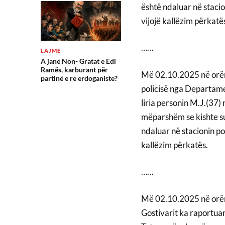
është ndaluar në stacion
vijojë kallëzim përkatë
……
LAJME
A janë Non- Gratat e Edi
Ramës, karburant për
Më 02.10.2025 në orën
partinë e re erdoganiste?
policisë nga Departame
liria personin M.J.(37) 
mëparshëm se kishte sul
ndaluar në stacionin pol
kallëzim përkatës.
……
Më 02.10.2025 në orën 
Gostivarit ka raportuar