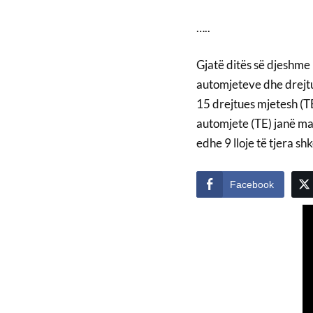
…..
Gjatë ditës së djeshme 
automjeteve dhe drejtue
15 drejtues mjetesh (T
automjete (TE) janë ma
edhe 9 lloje të tjera s
Facebook