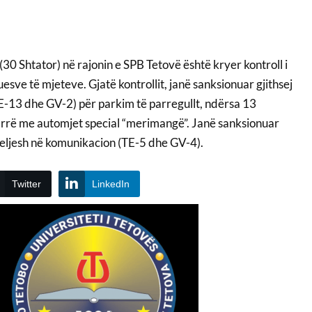
(30 Shtator) në rajonin e SPB Tetovë është kryer kontroll i
sve të mjeteve. Gjatë kontrollit, janë sanksionuar gjithsej
E-13 dhe GV-2) për parkim të parregullt, ndërsa 13
rrë me automjet special “merimangë”. Janë sanksionuar
hkeljesh në komunikacion (TE-5 dhe GV-4).
Twitter
LinkedIn