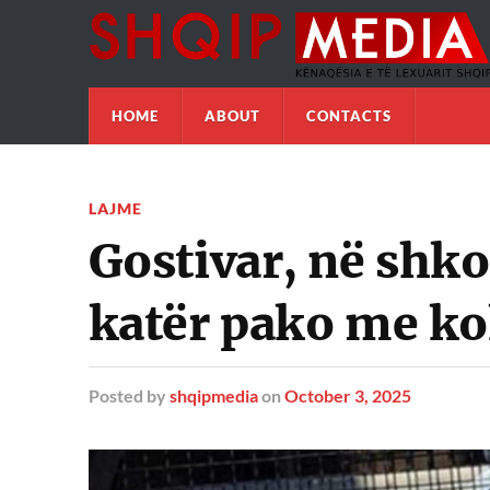
HOME
ABOUT
CONTACTS
LAJME
Gostivar, në shko
katër pako me k
Posted
by
shqipmedia
on
October 3, 2025