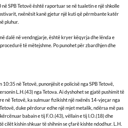
 në SPB Tetovë është raportuar se në tualetin e një shkolle
Gostivarit, nxënësit kanë gjetur një kuti që përmbante katër
ë pluhur.
anë dalë në vendngjarje, është kryer këqyrja dhe lënda e
r procedurë të mëtejshme. Po punohet për zbardhjen dhe
10:35 në Tetovë, punonjësit e policisë nga SPB Tetovë,
personin L.H.(43) nga Tetova. Ai dyshohet se gjatë pushimit të
lore në Tetovë, ka sulmuar fizikisht një nxënës 14-vjeçar nga
e Tetovë, duke përdorur edhe një mjet metalik, ndërsa më pas
rcënuar babain e tij F.O.(43), vëllain e tij I.O.(18) dhe
 të cilët kishin shkuar të shihnin se çfarë kishte ndodhur. L.H.