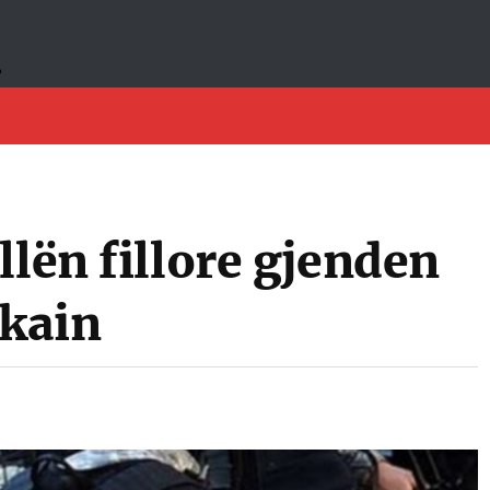
llën fillore gjenden
okain