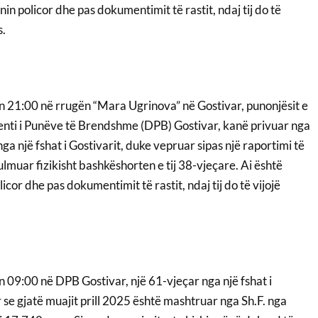
in policor dhe pas dokumentimit të rastit, ndaj tij do të
s.
 21:00 në rrugën “Mara Ugrinova” në Gostivar, punonjësit e
nti i Punëve të Brendshme (DPB) Gostivar, kanë privuar nga
nga një fshat i Gostivarit, duke vepruar sipas një raportimi të
muar fizikisht bashkëshorten e tij 38-vjeçare. Ai është
icor dhe pas dokumentimit të rastit, ndaj tij do të vijojë
09:00 në DPB Gostivar, një 61-vjeçar nga një fshat i
 se gjatë muajit prill 2025 është mashtruar nga Sh.F. nga