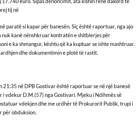
 17.740 euro. Sipas denoncimit, ata kishin rënë dakord të
ej tij në
në paratë si kapar për banesën. Siç është raportuar, nga ajo
m nuk kanë nënshkruar kontratën e shitblerjes për
oni e ka shmangur, kështu që ka kuptuar se ishte mashtruar.
rdhjen dhe dokumentimin e plotë të rastit.
 21:35 në DPB Gostivar është raportuar se në një banesë
ur i vdekur D.M.(57) nga Gostivari. Mjeku i Ndihmës së
statuar vdekjen dhe me urdhër të Prokurorit Publik, trupi i
ar për obduksion.