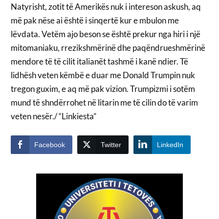
Natyrisht, zotit të Amerikës nuk i intereson askush, aq
më pak nëse ai është i sinqertë kur e mbulon me
lëvdata. Vetëm ajo beson se është prekur nga hiri i një
mitomaniaku, rrezikshmërinë dhe paqëndrueshmërinë
mendore të të cilit italianët tashmë i kanë ndier. Të
lidhësh veten këmbë e duar me Donald Trumpin nuk
tregon guxim, e aq më pak vizion. Trumpizmi i sotëm
mund të shndërrohet në litarin me të cilin do të varim
veten nesër./ “Linkiesta”
Facebook
Twitter
LinkedIn