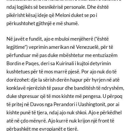
ndaj logjikës së besnikërisë personale. Dhe është
pikërisht kësaj ideje që Meloni duket se po i
përkushtohet gjithnjë e më shumë.
Në javët e fundit, ajo e mbuloi menjëherë (“është
legjitime”) veprimin amerikan në Venezuelë, për të
përfunduar më pas duke mbështetur me entuziazëm
Bordin e Paqes, deri sa Kuirinali i kujtoi detyrimin
kushtetues për të mos marrë pjesë. Por ajo nuk do të
dorëzohet: dje la sërish derën hapur për hyrjen në atë
konklavë njerëzish të pasur dhe banditësh të ndryshëm,
duke shpresuar që të mos kishte më pengesa. U përpoq
të pritej në Davos nga Perandori i Uashingtonit, por ai
kishte punë të tjera, ndaj ajo nuk shkoi. Ajo e përkëdhel
atë në çdo mënyrë. Ajo kurrë nuk krijon një front të
përbashkët me evropianët e tjerë.