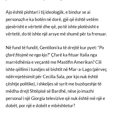
Ajo është pishtari i tij ideologjik, e bindur se ai
personazh e ka botën në dorë, gjë që është vetëm
pjesërisht e vërtetë dhe që, po të ishte plotësisht e
vërtetë, do të ishte një arsye më shumë për ta frenuar.
Në fund të fundit, Gentiloni ka të drejtë kur pyet: “
Po
çfarë fitojmë ne nga kjo?
” Çfarë ka fituar Italia nga
marrëdhënia e veçantë me Mastifin Amerikan? Cili
ishte qëllimi i tundjes së bishtit në Mar-a-Lago (përveç
ndërmjetësimit për Cecilia Sala, por kjo nuk është
çështje politike), i shkeljes së syrit me buzëqeshje të
mëdha drejt Shtëpisë së Bardhë, nëse jo imazhi
personal i një Giorgia televizive që nuk është më një e
dobët, por një e dobët e mbështetur?