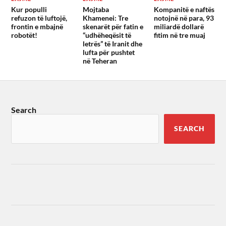
Kur populli
Mojtaba
Kompanitë e naftës
refuzon të luftojë,
Khamenei: Tre
notojnë në para, 93
frontin e mbajnë
skenarët për fatin e
miliardë dollarë
robotët!
“udhëheqësit të
fitim në tre muaj
letrës” të Iranit dhe
lufta për pushtet
në Teheran
Search
SEARCH