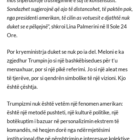
mos shpërdorojë trashëgiminë e saj të konsensusit.
Sondazhet sugjerojnë që ajo të distancohet, të paktën pak,
nga presidenti amerikan, të cilin as votuesit e djathtë nuk
duket se e pëlqejnë
”, shkroi Lina Palmerini në Il Sole 24
Ore.
Por kryeministrja duket se nuk po ia del. Meloni e ka
zgjedhur Trumpin jo si një bashkëbisedues për t’u
menaxhuar, por si një pikë referimi. Jo si një aleat mes
të tjerëve, por si qendrën simbolike të një vizioni. Kjo
është çështja.
Trumpizmi nuk është vetëm një fenomen amerikan:
është një metodë pushteti, një kulturë politike, një
botëkuptim i bazuar në personalizimin ekstrem të
komandës, në heqjen dorë nga ndërmjetësimi
institucional dhe në nënshtrimin e interesave kolektive