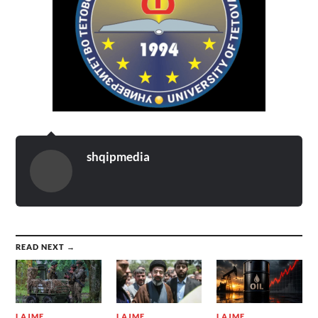
shqipmedia
READ NEXT →
LAJME
LAJME
LAJME