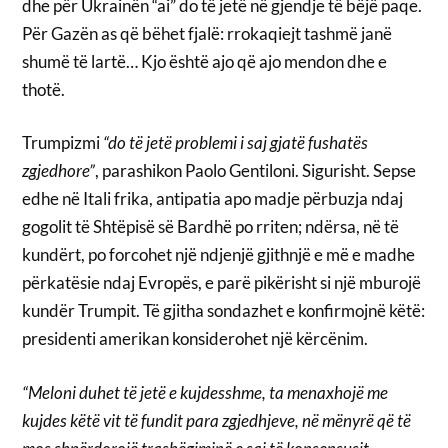
dhe për Ukrainën “ai” do të jetë në gjendje të bëjë paqe.
Për Gazën as që bëhet fjalë: rrokaqiejt tashmë janë
shumë të lartë… Kjo është ajo që ajo mendon dhe e
thotë.
Trumpizmi
“do të jetë problemi i saj gjatë fushatës
zgjedhore”
, parashikon Paolo Gentiloni. Sigurisht. Sepse
edhe në Itali frika, antipatia apo madje përbuzja ndaj
gogolit të Shtëpisë së Bardhë po rriten; ndërsa, në të
kundërt, po forcohet një ndjenjë gjithnjë e më e madhe
përkatësie ndaj Evropës, e parë pikërisht si një mburojë
kundër Trumpit. Të gjitha sondazhet e konfirmojnë këtë:
presidenti amerikan konsiderohet një kërcënim.
“Meloni duhet të jetë e kujdesshme, ta menaxhojë me
kujdes këtë vit të fundit para zgjedhjeve, në mënyrë që të