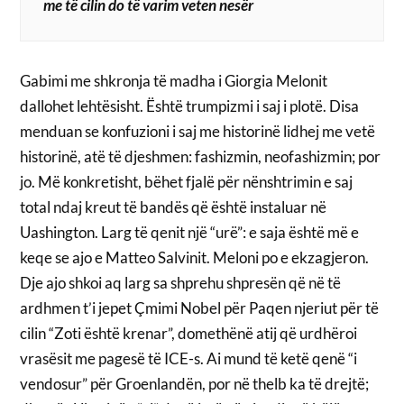
me të cilin do të varim veten nesër
Gabimi me shkronja të madha i Giorgia Melonit
dallohet lehtësisht. Është trumpizmi i saj i plotë. Disa
menduan se konfuzioni i saj me historinë lidhej me vetë
historinë, atë të djeshmen: fashizmin, neofashizmin; por
jo. Më konkretisht, bëhet fjalë për nënshtrimin e saj
total ndaj kreut të bandës që është instaluar në
Uashington. Larg të qenit një “urë”: e saja është më e
keqe se ajo e Matteo Salvinit. Meloni po e ekzagjeron.
Dje ajo shkoi aq larg sa shprehu shpresën që në të
ardhmen t’i jepet Çmimi Nobel për Paqen njeriut për të
cilin “Zoti është krenar”, domethënë atij që urdhëroi
vrasësit me pagesë të ICE-s. Ai mund të ketë qenë “i
vendosur” për Groenlandën, por në thelb ka të drejtë;