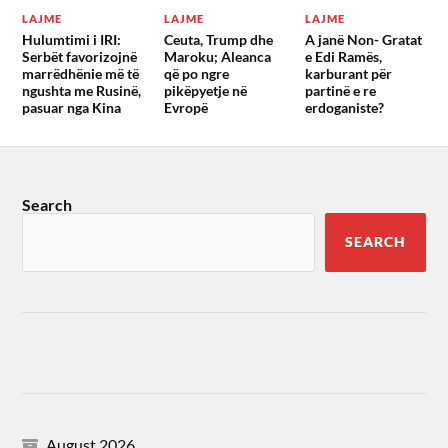
LAJME
LAJME
LAJME
Hulumtimi i IRI:
Ceuta, Trump dhe
A janë Non- Gratat
Serbët favorizojnë
Maroku; Aleanca
e Edi Ramës,
marrëdhënie më të
që po ngre
karburant për
ngushta me Rusinë,
pikëpyetje në
partinë e re
pasuar nga Kina
Evropë
erdoganiste?
Search
SEARCH
August 2026