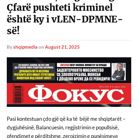
Çfarë pushteti kriminel
është ky i vLEN-DPMNE-
së!
by
shqipmedia
on
August 21, 2025
Pasi kontestuan çdo gjë që ka të bëjë me shqiptarët –
dygjuhësinë, Balancuesin, regjistrimin e popullsisë,
ofendimet e përditshme, zeroizimin e punësimeve