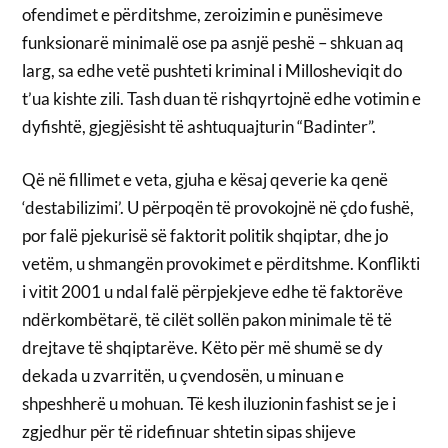
ofendimet e përditshme, zeroizimin e punësimeve
funksionarë minimalë ose pa asnjë peshë – shkuan aq
larg, sa edhe vetë pushteti kriminal i Millosheviqit do
t’ua kishte zili. Tash duan të rishqyrtojnë edhe votimin e
dyfishtë, gjegjësisht të ashtuquajturin “Badinter”.
Që në fillimet e veta, gjuha e kësaj qeverie ka qenë
‘destabilizimi’. U përpoqën të provokojnë në çdo fushë,
por falë pjekurisë së faktorit politik shqiptar, dhe jo
vetëm, u shmangën provokimet e përditshme. Konflikti
i vitit 2001 u ndal falë përpjekjeve edhe të faktorëve
ndërkombëtarë, të cilët sollën pakon minimale të të
drejtave të shqiptarëve. Këto për më shumë se dy
dekada u zvarritën, u çvendosën, u minuan e
shpeshherë u mohuan. Të kesh iluzionin fashist se je i
zgjedhur për të ridefinuar shtetin sipas shijeve