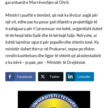
garantuesit e Marrëveshjes së Ohrit.
Ministri i paaftë e dembel, që nuk ka lëvizur asgjë për
një vit, edhe pse ka pasur gati dhjetëra projektligje të
trashiguara për t’i procesuar me kohë, urgjentisht duhet
të tërheqë këto fjalë dhe të kërkojë falje. Ndryshe, ai
është lajmëtar ogurzi për popullin dhe shtetin tonë. Ky
ministër duhet thirrur në Prokurori, sepse po sfidon
rendin kushtetues dhe ligjor të shtetit që aksidentalisht
e ka bërë – jo pak, por – Ministër të Drejtësisë.
Facebook
Twitter
LinkedIn