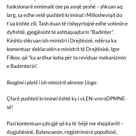
funksionarë minimalë ose pa asnjë peshë – shkuan aq
larg, sa edhe vetë pushteti kriminal i Millosheviqit do
t’ua kishte zili. Tash duan të rishqyrtojnë edhe votimin e
dyfishtë, gjegjësisht të ashtuquajturin “Badinter”.
Kështu shkruan ish-ministri i Drejtësisë, ndërsa ka
komentuar deklaratën e ministrit të Drejtësisë, Igor
Filkov, që “ka ardhur koha për ta reviduar mekanizmin
e Badenterin”.
Reagimi i plotë i ish-ministrit akrenar Lloga:
Çfarë pushteti kriminel është ky i vLEN-vmroDPMNE-
së!
Pasi kontestuan çdo gjë që ka të bëjë me shqiptarët –
dygjuhësinë, Balancuesin, regjistrimin e popullsisë,