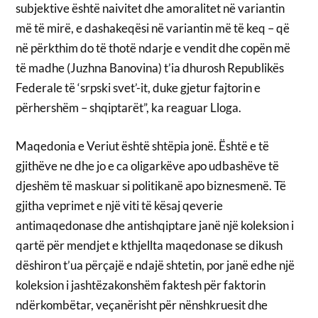
subjektive është naivitet dhe amoralitet në variantin
më të mirë, e dashakeqësi në variantin më të keq – që
në përkthim do të thotë ndarje e vendit dhe copën më
të madhe (Juzhna Banovina) t’ia dhurosh Republikës
Federale të ‘srpski svet’-it, duke gjetur fajtorin e
përhershëm – shqiptarët”, ka reaguar Lloga.
Maqedonia e Veriut është shtëpia jonë. Është e të
gjithëve ne dhe jo e ca oligarkëve apo udbashëve të
djeshëm të maskuar si politikanë apo biznesmenë. Të
gjitha veprimet e një viti të kësaj qeverie
antimaqedonase dhe antishqiptare janë një koleksion i
qartë për mendjet e kthjellta maqedonase se dikush
dëshiron t’ua përçajë e ndajë shtetin, por janë edhe një
koleksion i jashtëzakonshëm faktesh për faktorin
ndërkombëtar, veçanërisht për nënshkruesit dhe