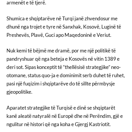
armenët e të tjerë.
Shumica e shqiptarëve në Turqi janë zhvendosur me
dhunë nga trojet e tyre në Sanxhak, Kosovë, Luginë të
Preshevës, Plavë, Guci apo Maqedoninë e Veriut.
Nuk kemi të bëjmë me dramë, por me një politikë të
pandryshuar që nga beteja e Kosovës në vitin 1389 e
deri sot. Sipas konceptit të “thellësisë strategjike” neo-
otomane, status quo-ja e dominimit serb duhet të ruhet,
pasi një fuqizim i shqiptarëve do të sillte përmbysje
gjeopolitike.
Aparatet strategjike të Turqisë e dinë se shqiptarët
kanë aleatë natyralë në Europë dhe në Perëndim, gjë e
ngulitur në histori që nga koha e Gjergj Kastriotit.