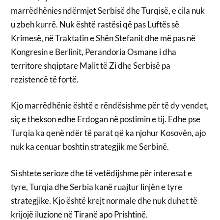
marrëdhënies ndërmjet Serbisë dhe Turqisë, e cila nuk
u zbeh kurrë. Nuk është rastësi që pas Luftës së
Krimesë, në Traktatin e Shën Stefanit dhe më pas në
Kongresin e Berlinit, Perandoria Osmane i dha
territore shqiptare Malit të Zi dhe Serbisë pa
rezistencë të fortë.
Kjo marrëdhënie është e rëndësishme për të dy vendet,
siç e thekson edhe Erdogan në postimin e tij. Edhe pse
Turqia ka qenë ndër të parat që ka njohur Kosovën, ajo
nuk ka cenuar boshtin strategjik me Serbinë.
Si shtete serioze dhe të vetëdijshme për interesat e
tyre, Turqia dhe Serbia kanë ruajtur linjën e tyre
strategjike. Kjo është krejt normale dhe nuk duhet të
krijojë iluzione në Tiranë apo Prishtinë.