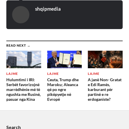
shqipmedia
READ NEXT →
LAJME
LAJME
LAJME
Hulumtimi i IRI:
Ceuta, Trump dhe
A janë Non- Gratat
Serbët favorizojnë
Maroku; Aleanca
e Edi Ramës,
marrëdhënie më të
që po ngre
karburant për
ngushta me Rusinë,
pikëpyetje në
partinë e re
pasuar nga Kina
Evropë
erdoganiste?
Search