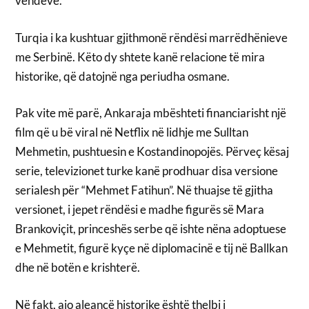
vendeve.
Turqia i ka kushtuar gjithmonë rëndësi marrëdhënieve
me Serbinë. Këto dy shtete kanë relacione të mira
historike, që datojnë nga periudha osmane.
Pak vite më parë, Ankaraja mbështeti financiarisht një
film që u bë viral në Netflix në lidhje me Sulltan
Mehmetin, pushtuesin e Kostandinopojës. Përveç kësaj
serie, televizionet turke kanë prodhuar disa versione
serialesh për “Mehmet Fatihun”. Në thuajse të gjitha
versionet, i jepet rëndësi e madhe figurës së Mara
Brankoviçit, princeshës serbe që ishte nëna adoptuese
e Mehmetit, figurë kyçe në diplomacinë e tij në Ballkan
dhe në botën e krishterë.
Në fakt, ajo aleancë historike është thelbi i