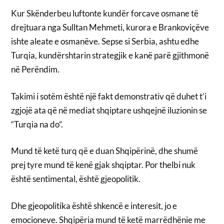
Kur Skënderbeu luftonte kundër forcave osmane të
drejtuara nga Sulltan Mehmeti, kurora e Brankoviçëve
ishte aleate e osmanëve. Sepse si Serbia, ashtu edhe
Turqia, kundërshtarin strategjik e kanë parë gjithmonë
në Perëndim.
Takimi i sotëm është një fakt demonstrativ që duhet t’i
zgjojë ata që në mediat shqiptare ushqejnë iluzionin se
“Turqia na do”.
Mund të ketë turq që e duan Shqipërinë, dhe shumë
prej tyre mund të kenë gjak shqiptar. Por thelbi nuk
është sentimental, është gjeopolitik.
Dhe gjeopolitika është shkencë e interesit, jo e
emocioneve. Shqipëria mund të ketë marrëdhënie me