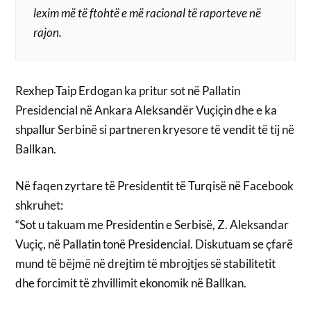
lexim më të ftohtë e më racional të raporteve në
rajon.
Rexhep Taip Erdogan ka pritur sot në Pallatin
Presidencial në Ankara Aleksandër Vuçiçin dhe e ka
shpallur Serbinë si partneren kryesore të vendit të tij në
Ballkan.
Në faqen zyrtare të Presidentit të Turqisë në Facebook
shkruhet:
“Sot u takuam me Presidentin e Serbisë, Z. Aleksandar
Vuçiç, në Pallatin tonë Presidencial. Diskutuam se çfarë
mund të bëjmë në drejtim të mbrojtjes së stabilitetit
dhe forcimit të zhvillimit ekonomik në Ballkan.