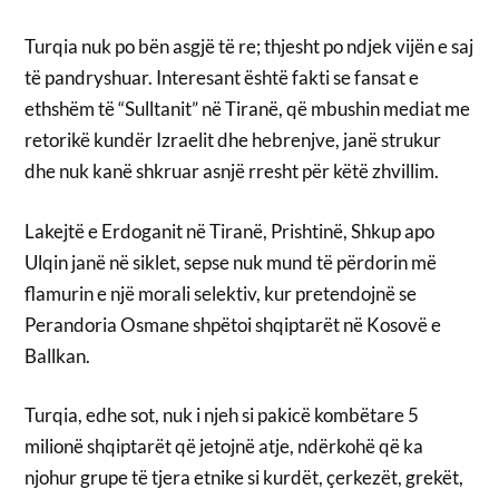
Turqia nuk po bën asgjë të re; thjesht po ndjek vijën e saj
të pandryshuar. Interesant është fakti se fansat e
ethshëm të “Sulltanit” në Tiranë, që mbushin mediat me
retorikë kundër Izraelit dhe hebrenjve, janë strukur
dhe nuk kanë shkruar asnjë rresht për këtë zhvillim.
Lakejtë e Erdoganit në Tiranë, Prishtinë, Shkup apo
Ulqin janë në siklet, sepse nuk mund të përdorin më
flamurin e një morali selektiv, kur pretendojnë se
Perandoria Osmane shpëtoi shqiptarët në Kosovë e
Ballkan.
Turqia, edhe sot, nuk i njeh si pakicë kombëtare 5
milionë shqiptarët që jetojnë atje, ndërkohë që ka
njohur grupe të tjera etnike si kurdët, çerkezët, grekët,