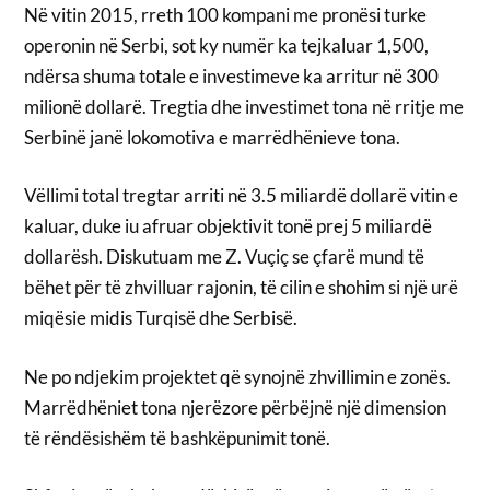
Në vitin 2015, rreth 100 kompani me pronësi turke
operonin në Serbi, sot ky numër ka tejkaluar 1,500,
ndërsa shuma totale e investimeve ka arritur në 300
milionë dollarë. Tregtia dhe investimet tona në rritje me
Serbinë janë lokomotiva e marrëdhënieve tona.
Vëllimi total tregtar arriti në 3.5 miliardë dollarë vitin e
kaluar, duke iu afruar objektivit tonë prej 5 miliardë
dollarësh. Diskutuam me Z. Vuçiç se çfarë mund të
bëhet për të zhvilluar rajonin, të cilin e shohim si një urë
miqësie midis Turqisë dhe Serbisë.
Ne po ndjekim projektet që synojnë zhvillimin e zonës.
Marrëdhëniet tona njerëzore përbëjnë një dimension
të rëndësishëm të bashkëpunimit tonë.