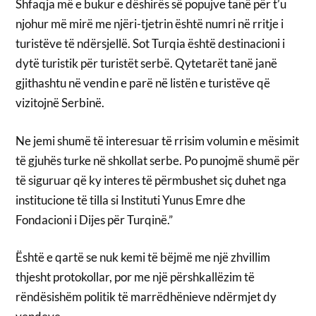
Shfaqja më e bukur e dëshirës së popujve tanë për t’u
njohur më mirë me njëri-tjetrin është numri në rritje i
turistëve të ndërsjellë. Sot Turqia është destinacioni i
dytë turistik për turistët serbë. Qytetarët tanë janë
gjithashtu në vendin e parë në listën e turistëve që
vizitojnë Serbinë.
Ne jemi shumë të interesuar të rrisim volumin e mësimit
të gjuhës turke në shkollat serbe. Po punojmë shumë për
të siguruar që ky interes të përmbushet siç duhet nga
institucione të tilla si Instituti Yunus Emre dhe
Fondacioni i Dijes për Turqinë.”
Është e qartë se nuk kemi të bëjmë me një zhvillim
thjesht protokollar, por me një përshkallëzim të
rëndësishëm politik të marrëdhënieve ndërmjet dy