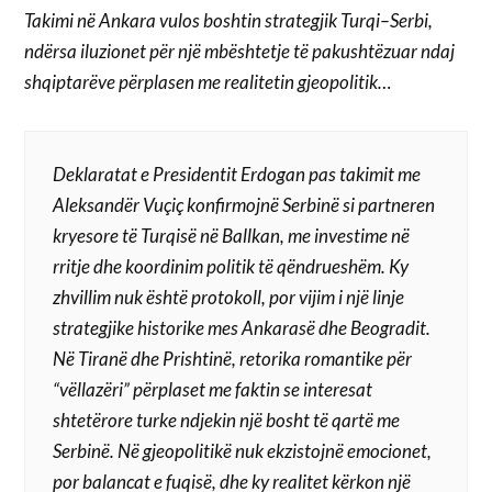
Takimi në Ankara vulos boshtin strategjik Turqi–Serbi,
ndërsa iluzionet për një mbështetje të pakushtëzuar ndaj
shqiptarëve përplasen me realitetin gjeopolitik…
Deklaratat e Presidentit Erdogan pas takimit me
Aleksandër Vuçiç konfirmojnë Serbinë si partneren
kryesore të Turqisë në Ballkan, me investime në
rritje dhe koordinim politik të qëndrueshëm. Ky
zhvillim nuk është protokoll, por vijim i një linje
strategjike historike mes Ankarasë dhe Beogradit.
Në Tiranë dhe Prishtinë, retorika romantike për
“vëllazëri” përplaset me faktin se interesat
shtetërore turke ndjekin një bosht të qartë me
Serbinë. Në gjeopolitikë nuk ekzistojnë emocionet,
por balancat e fuqisë, dhe ky realitet kërkon një