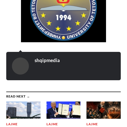
shqipmedia
READ NEXT →
LAJME
LAJME
LAJME