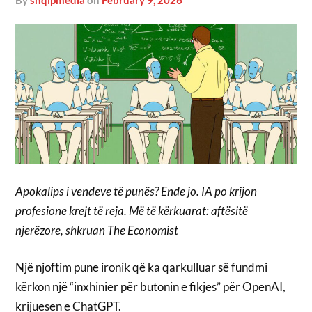
by
shqipmedia
on
February 9, 2026
Apokalips i vendeve të punës? Ende jo. IA po krijon
profesione krejt të reja. Më të kërkuarat: aftësitë
njerëzore, shkruan The Economist
Një njoftim pune ironik që ka qarkulluar së fundmi
kërkon një “inxhinier për butonin e fikjes” për OpenAI,
krijuesen e ChatGPT.