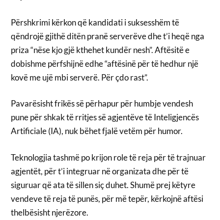
Përshkrimi kërkon që kandidati i suksesshëm të
qëndrojë gjithë ditën pranë serverëve dhe t’i heqë nga
priza “nëse kjo gjë kthehet kundër nesh”. Aftësitë e
dobishme përfshijnë edhe “aftësinë për të hedhur një
kovë me ujë mbi serverë. Për çdo rast”.
Pavarësisht frikës së përhapur për humbje vendesh
pune për shkak të rritjes së agjentëve të Inteligjencës
Artificiale (IA), nuk bëhet fjalë vetëm për humor.
Teknologjia tashmë po krijon role të reja për të trajnuar
agjentët, për t’i integruar në organizata dhe për të
siguruar që ata të sillen siç duhet. Shumë prej këtyre
vendeve të reja të punës, për më tepër, kërkojnë aftësi
thelbësisht njerëzore.