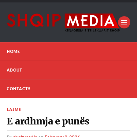
HOME
ABOUT
CONTACTS
LAJME
E ardhmja e punës