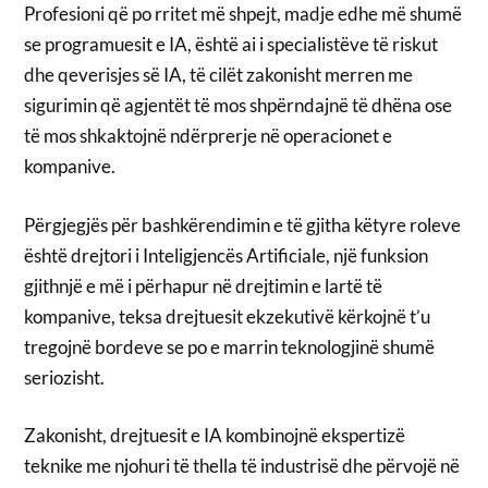
Profesioni që po rritet më shpejt, madje edhe më shumë
se programuesit e IA, është ai i specialistëve të riskut
dhe qeverisjes së IA, të cilët zakonisht merren me
sigurimin që agjentët të mos shpërndajnë të dhëna ose
të mos shkaktojnë ndërprerje në operacionet e
kompanive.
Përgjegjës për bashkërendimin e të gjitha këtyre roleve
është drejtori i Inteligjencës Artificiale, një funksion
gjithnjë e më i përhapur në drejtimin e lartë të
kompanive, teksa drejtuesit ekzekutivë kërkojnë t’u
tregojnë bordeve se po e marrin teknologjinë shumë
seriozisht.
Zakonisht, drejtuesit e IA kombinojnë ekspertizë
teknike me njohuri të thella të industrisë dhe përvojë në