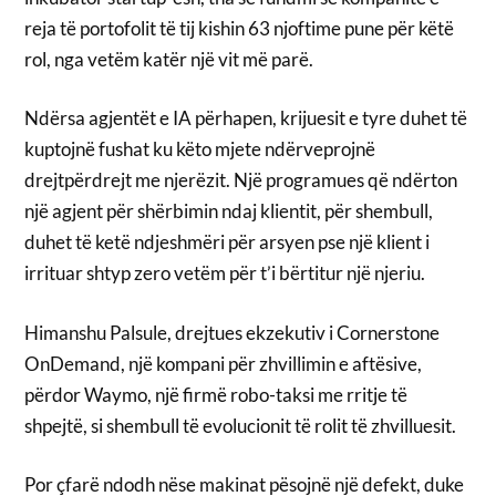
reja të portofolit të tij kishin 63 njoftime pune për këtë
rol, nga vetëm katër një vit më parë.
Ndërsa agjentët e IA përhapen, krijuesit e tyre duhet të
kuptojnë fushat ku këto mjete ndërveprojnë
drejtpërdrejt me njerëzit. Një programues që ndërton
një agjent për shërbimin ndaj klientit, për shembull,
duhet të ketë ndjeshmëri për arsyen pse një klient i
irrituar shtyp zero vetëm për t’i bërtitur një njeriu.
Himanshu Palsule, drejtues ekzekutiv i Cornerstone
OnDemand, një kompani për zhvillimin e aftësive,
përdor Waymo, një firmë robo-taksi me rritje të
shpejtë, si shembull të evolucionit të rolit të zhvilluesit.
Por çfarë ndodh nëse makinat pësojnë një defekt, duke