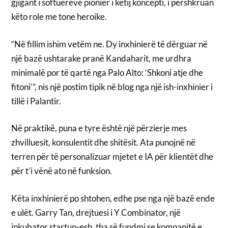
gjigant i softuerëve pionier i këtij koncepti, i përshkruan
këto role me tone heroike.
“Në fillim ishim vetëm ne. Dy inxhinierë të dërguar në
një bazë ushtarake pranë Kandaharit, me urdhra
minimalë por të qartë nga Palo Alto: ‘Shkoni atje dhe
fitoni’”, nis një postim tipik në blog nga një ish-inxhinier i
tillë i Palantir.
Në praktikë, puna e tyre është një përzierje mes
zhvilluesit, konsulentit dhe shitësit. Ata punojnë në
terren për të personalizuar mjetet e IA për klientët dhe
për t’i vënë ato në funksion.
Këta inxhinierë po shtohen, edhe pse nga një bazë ende
e ulët. Garry Tan, drejtuesi i Y Combinator, një
inkubator startup-esh, tha së fundmi se kompanitë e