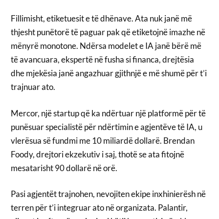
Fillimisht, etiketuesit e të dhënave. Ata nuk janë më
thjesht punëtorë të paguar pak që etiketojnë imazhe në
mënyrë monotone. Ndërsa modelet e IA janë bërë më
të avancuara, ekspertë në fusha si financa, drejtësia
dhe mjekësia janë angazhuar gjithnjë e më shumë për t’i
trajnuar ato.
Mercor, një startup që ka ndërtuar një platformë për të
punësuar specialistë për ndërtimin e agjentëve të IA, u
vlerësua së fundmi me 10 miliardë dollarë. Brendan
Foody, drejtori ekzekutiv i saj, thotë se ata fitojnë
mesatarisht 90 dollarë në orë.
Pasi agjentët trajnohen, nevojiten ekipe inxhinierësh në
terren për t’i integruar ato në organizata. Palantir,