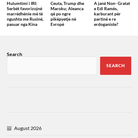
Hulumtimi i IRI:
Ceuta, Trump dhe
A janë Non- Gratat
Serbët favorizojnë
Maroku; Aleanca
e Edi Ramës,
marrëdhënie më të
që po ngre
karburant për
ngushta me Rusinë,
pikëpyetje në
partinë e re
pasuar nga Kina
Evropë
erdoganiste?
Search
SEARCH
August 2026