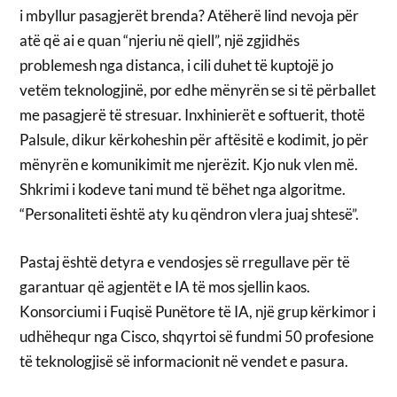
i mbyllur pasagjerët brenda? Atëherë lind nevoja për
atë që ai e quan “njeriu në qiell”, një zgjidhës
problemesh nga distanca, i cili duhet të kuptojë jo
vetëm teknologjinë, por edhe mënyrën se si të përballet
me pasagjerë të stresuar. Inxhinierët e softuerit, thotë
Palsule, dikur kërkoheshin për aftësitë e kodimit, jo për
mënyrën e komunikimit me njerëzit. Kjo nuk vlen më.
Shkrimi i kodeve tani mund të bëhet nga algoritme.
“Personaliteti është aty ku qëndron vlera juaj shtesë”.
Pastaj është detyra e vendosjes së rregullave për të
garantuar që agjentët e IA të mos sjellin kaos.
Konsorciumi i Fuqisë Punëtore të IA, një grup kërkimor i
udhëhequr nga Cisco, shqyrtoi së fundmi 50 profesione
të teknologjisë së informacionit në vendet e pasura.