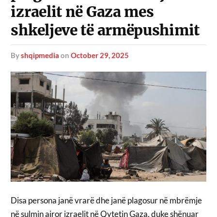
izraelit në Gaza mes
shkeljeve të armëpushimit
by
shqipmedia
on
October 29, 2025
Disa persona janë vrarë dhe janë plagosur në mbrëmje
në sulmin ajror izraelit në Qytetin Gaza, duke shënuar