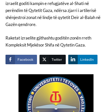
izraelit goditi kampin e refugjatëve al-Shati në
perëndim të Qytetit Gaza, ndërsa zjarri i artilerisë
shënjestroi zonat në lindje të qytetit Deir al-Balah në
Gazën qendrore.
Raketat izraelite gjithashtu goditën zonën rreth
Kompleksit Mjekësor Shifa në Qytetin Gaza.
Facebook
Twitter
LinkedIn