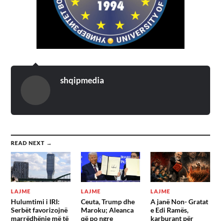
shqipmedia
READ NEXT →
LAJME
LAJME
LAJME
Hulumtimi i IRI:
Ceuta, Trump dhe
A janë Non- Gratat
Serbët favorizojnë
Maroku; Aleanca
e Edi Ramës,
marrëdhënie më të
që po ngre
karburant për