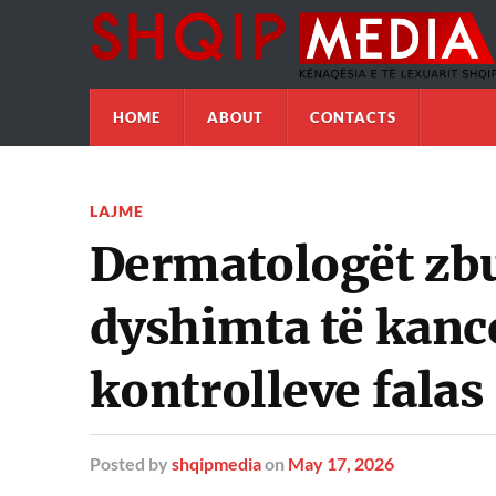
HOME
ABOUT
CONTACTS
LAJME
Dermatologët zbu
dyshimta të kance
kontrolleve falas
Posted
by
shqipmedia
on
May 17, 2026