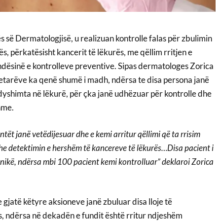
s së Dermatologjisë, u realizuan kontrolle falas për zbulimin
 përkatësisht kancerit të lëkurës, me qëllim rritjen e
ndësinë e kontrolleve preventive. Sipas dermatologes Zorica
ytetarëve ka qenë shumë i madh, ndërsa te disa persona janë
dyshimta në lëkurë, për çka janë udhëzuar për kontrolle dhe
hme.
tët janë vetëdijesuar dhe e kemi arritur qëllimi që ta rrisim
dhe detektimin e hershëm të kancereve të lëkurës…Disa pacient i
inikë, ndërsa mbi 100 pacient kemi kontrolluar” deklaroi Zorica
 gjatë këtyre aksioneve janë zbuluar disa lloje të
, ndërsa në dekadën e fundit është rritur ndjeshëm