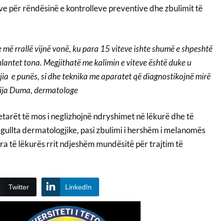
ve për rëndësinë e kontrolleve preventive dhe zbulimit të
 e më rrallë vijnë vonë, ku para 15 viteve ishte shumë e shpeshtë
lantet tona. Megjithatë me kalimin e viteve është duke u
a e punës, si dhe teknika me aparatet që diagnostikojnë mirë
lvija Duma, dermatologe
tarët të mos i neglizhojnë ndryshimet në lëkurë dhe të
egullta dermatologjike, pasi zbulimi i hershëm i melanomës
a të lëkurës rrit ndjeshëm mundësitë për trajtim të
Twitter
LinkedIn