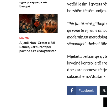
ngre pikëpyetje në
vetëdijesimi i qytetarë
Evropë
hershëm të sëmundjes.
“Për fat të mirë gjithnjë
që vonë të vijnë në ambu
modernizuar metodologji
LAJME
A janë Non- Gratat e Edi
sëmundjet”, theksoi Si
Ramës, karburant për
partinë e re erdoganiste?
Mjekët apeluan që qyte
kryejnë kontrolle të rr
dhe karcinomeve të tjer
suksesshëm./Alsat.mk.
Facebook