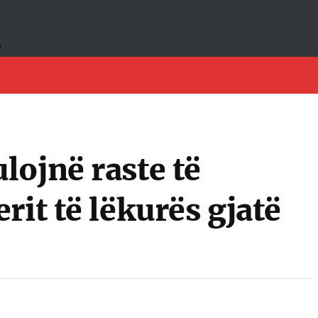
lojnë raste të
rit të lëkurës gjatë