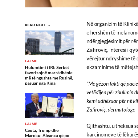
Në organizim të Klinikë
READ NEXT →
e hershëm të melanomës,
ndërgjegjësimit për rë
Zafiroviç, interesi i q
vërejtur ndryshime të 
LAJME
ekzaminime të mëtejs
Hulumtimi i IRI: Serbët
favorizojnë marrëdhënie
më të ngushta me Rusinë,
“Më gëzon fakti që pacien
pasuar nga Kina
vetëdijen për zbulimin 
kemi udhëzuar për në kl
Zafiroviç, dermatologe
LAJME
Gjithashtu, u theksua se
Ceuta, Trump dhe
karcinomeve të lëkurës
Maroku; Aleanca që po