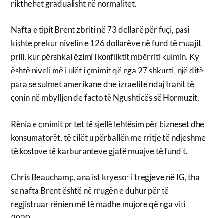
rikthehet gradualisht në normalitet.
Nafta e tipit Brent zbriti në 73 dollarë për fuçi, pasi
kishte prekur nivelin e 126 dollarëve në fund të muajit
prill, kur përshkallëzimi i konfliktit mbërriti kulmin. Ky
është niveli më i ulët i çmimit që nga 27 shkurti, një ditë
para se sulmet amerikane dhe izraelite ndaj Iranit të
çonin në mbylljen de facto të Ngushticës së Hormuzit.
Rënia e çmimit pritet të sjellë lehtësim për bizneset dhe
konsumatorët, të cilët u përballën me rritje të ndjeshme
të kostove të karburanteve gjatë muajve të fundit.
Chris Beauchamp, analist kryesor i tregjeve në IG, tha
se nafta Brent është në rrugën e duhur për të
regjistruar rënien më të madhe mujore që nga viti
2020.