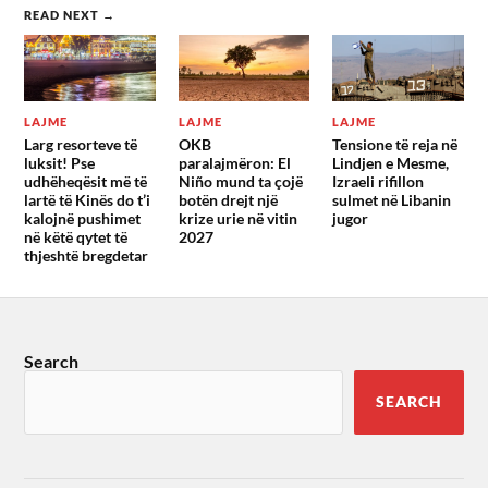
READ NEXT →
LAJME
LAJME
LAJME
Larg resorteve të
OKB
Tensione të reja në
luksit! Pse
paralajmëron: El
Lindjen e Mesme,
udhëheqësit më të
Niño mund ta çojë
Izraeli rifillon
lartë të Kinës do t’i
botën drejt një
sulmet në Libanin
kalojnë pushimet
krize urie në vitin
jugor
në këtë qytet të
2027
thjeshtë bregdetar
Search
SEARCH