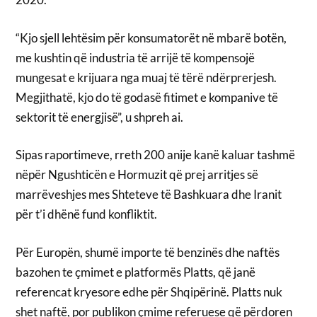
“Kjo sjell lehtësim për konsumatorët në mbarë botën,
me kushtin që industria të arrijë të kompensojë
mungesat e krijuara nga muaj të tërë ndërprerjesh.
Megjithatë, kjo do të godasë fitimet e kompanive të
sektorit të energjisë”, u shpreh ai.
Sipas raportimeve, rreth 200 anije kanë kaluar tashmë
nëpër Ngushticën e Hormuzit që prej arritjes së
marrëveshjes mes Shteteve të Bashkuara dhe Iranit
për t’i dhënë fund konfliktit.
Për Europën, shumë importe të benzinës dhe naftës
bazohen te çmimet e platformës Platts, që janë
referencat kryesore edhe për Shqipërinë. Platts nuk
shet naftë, por publikon çmime referuese që përdoren