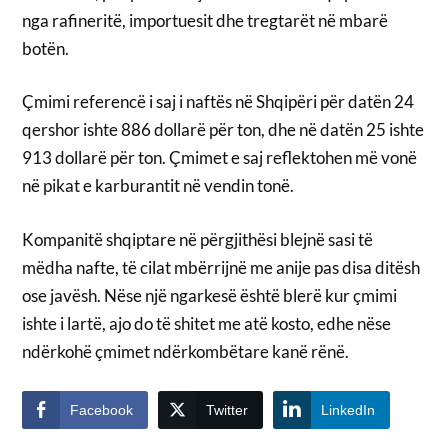
nga rafineritë, importuesit dhe tregtarët në mbarë
botën.
Çmimi referencë i saj i naftës në Shqipëri për datën 24
qershor ishte 886 dollarë për ton, dhe në datën 25 ishte
913 dollarë për ton. Çmimet e saj reflektohen më vonë
në pikat e karburantit në vendin tonë.
Kompanitë shqiptare në përgjithësi blejnë sasi të
mëdha nafte, të cilat mbërrijnë me anije pas disa ditësh
ose javësh. Nëse një ngarkesë është blerë kur çmimi
ishte i lartë, ajo do të shitet me atë kosto, edhe nëse
ndërkohë çmimet ndërkombëtare kanë rënë.
Facebook
Twitter
LinkedIn