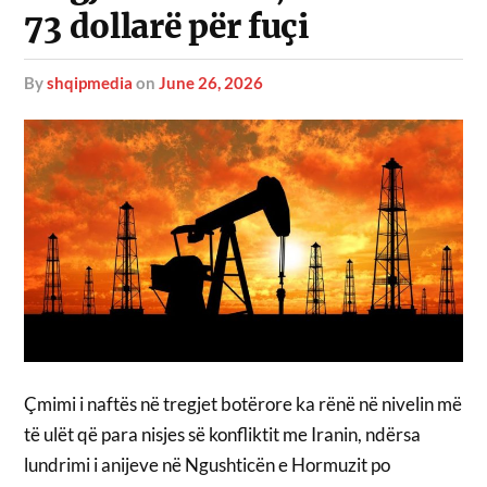
73 dollarë për fuçi
by
shqipmedia
on
June 26, 2026
Çmimi i naftës në tregjet botërore ka rënë në nivelin më
të ulët që para nisjes së konfliktit me Iranin, ndërsa
lundrimi i anijeve në Ngushticën e Hormuzit po