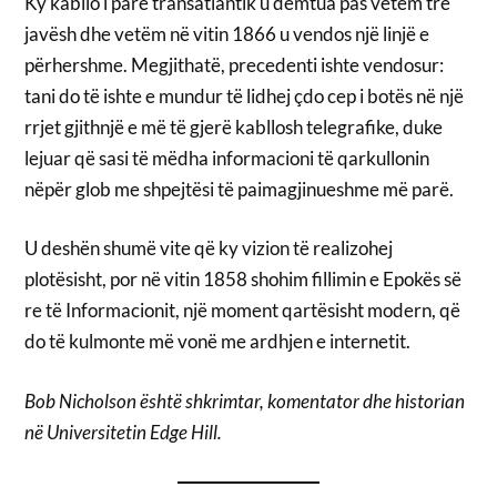
Ky kabllo i parë transatlantik u dëmtua pas vetëm tre
javësh dhe vetëm në vitin 1866 u vendos një linjë e
përhershme. Megjithatë, precedenti ishte vendosur:
tani do të ishte e mundur të lidhej çdo cep i botës në një
rrjet gjithnjë e më të gjerë kabllosh telegrafike, duke
lejuar që sasi të mëdha informacioni të qarkullonin
nëpër glob me shpejtësi të paimagjinueshme më parë.
U deshën shumë vite që ky vizion të realizohej
plotësisht, por në vitin 1858 shohim fillimin e Epokës së
re të Informacionit, një moment qartësisht modern, që
do të kulmonte më vonë me ardhjen e internetit.
Bob Nicholson është shkrimtar, komentator dhe historian
në Universitetin Edge Hill.