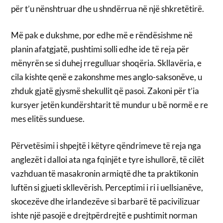
për t’u nënshtruar dhe u shndërrua në një shkretëtirë.
Më pak e dukshme, por edhe më e rëndësishme në
planin afatgjatë, pushtimi solli edhe ide të reja për
mënyrën se si duhej rregulluar shoqëria. Skllavëria, e
cila kishte qenë e zakonshme mes anglo-saksonëve, u
zhduk gjatë gjysmë shekullit që pasoi. Zakoni për t’ia
kursyer jetën kundërshtarit të mundur u bë normë e re
mes elitës sunduese.
Përvetësimi i shpejtë i këtyre qëndrimeve të reja nga
anglezët i dalloi ata nga fqinjët e tyre ishullorë, të cilët
vazhduan të masakronin armiqtë dhe ta praktikonin
luftën si gjueti skllevërish. Perceptimi i ri i uellsianëve,
skocezëve dhe irlandezëve si barbarë të pacivilizuar
ishte një pasojë e drejtpërdrejtë e pushtimit norman