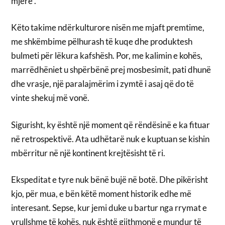
mjerë”.
Këto takime ndërkulturore nisën me mjaft premtime,
me shkëmbime pëlhurash të kuqe dhe produktesh
bulmeti për lëkura kafshësh. Por, me kalimin e kohës,
marrëdhëniet u shpërbënë prej mosbesimit, pati dhunë
dhe vrasje, një paralajmërim i zymtë i asaj që do të
vinte shekuj më vonë.
Sigurisht, ky është një moment që rëndësinë e ka fituar
në retrospektivë. Ata udhëtarë nuk e kuptuan se kishin
mbërritur në një kontinent krejtësisht të ri.
Ekspeditat e tyre nuk bënë bujë në botë. Dhe pikërisht
kjo, për mua, e bën këtë moment historik edhe më
interesant. Sepse, kur jemi duke u bartur nga rrymat e
vrullshme të kohës, nuk është gjithmonë e mundur të