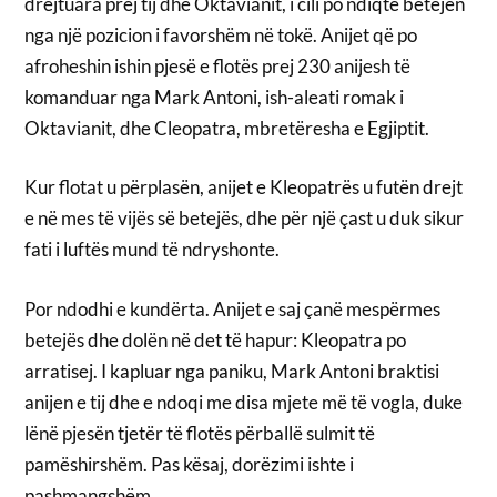
drejtuara prej tij dhe Oktavianit, i cili po ndiqte betejën
nga një pozicion i favorshëm në tokë. Anijet që po
afroheshin ishin pjesë e flotës prej 230 anijesh të
komanduar nga Mark Antoni, ish-aleati romak i
Oktavianit, dhe Cleopatra, mbretëresha e Egjiptit.
Kur flotat u përplasën, anijet e Kleopatrës u futën drejt
e në mes të vijës së betejës, dhe për një çast u duk sikur
fati i luftës mund të ndryshonte.
Por ndodhi e kundërta. Anijet e saj çanë mespërmes
betejës dhe dolën në det të hapur: Kleopatra po
arratisej. I kapluar nga paniku, Mark Antoni braktisi
anijen e tij dhe e ndoqi me disa mjete më të vogla, duke
lënë pjesën tjetër të flotës përballë sulmit të
pamëshirshëm. Pas kësaj, dorëzimi ishte i
pashmangshëm.