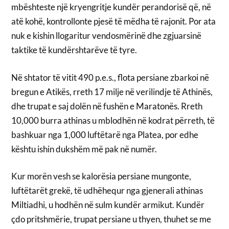
mbështeste një kryengritje kundër perandorisë që, në
atë kohë, kontrollonte pjesë të mëdha të rajonit. Por ata
nuk e kishin llogaritur vendosmërinë dhe zgjuarsinë
taktike të kundërshtarëve të tyre.
Në shtator të vitit 490 p.e.s., flota persiane zbarkoi në
bregun e Atikës, rreth 17 milje në verilindje të Athinës,
dhe trupat e saj dolën në fushën e Maratonës. Rreth
10,000 burra athinas u mblodhën në kodrat përreth, të
bashkuar nga 1,000 luftëtarë nga Platea, por edhe
kështu ishin dukshëm më pak në numër.
Kur morën vesh se kalorësia persiane mungonte,
luftëtarët grekë, të udhëhequr nga gjenerali athinas
Miltiadhi, u hodhën në sulm kundër armikut. Kundër
çdo pritshmërie, trupat persiane u thyen, thuhet se me