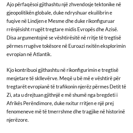
Ajo përfaqësoi gjithashtu një zhvendosje tektonike në
gjeopolitikën globale, duke ndryshuar ekuilibrin e
fuqive në Lindjen e Mesme dhe duke rikonfiguruar
rrënjësisht rrugët tregtare midis Evropës dhe Azisë.
Disa argumentojnë se vështirësitë në rritje të tregtisë
përmes rrugëve tokësore në Euroazi nxitën eksplorimin
evropian në Atlantik.
Kjo kontribuoi gjithashtu në rikonfigurimin e tregtisë
mesjetare të skllevërve. Meqë u bë më e vështirë për
tregtarët evropianë të trafikonin njerëz përmes Detit të
Zi, ata u drejtuan gjithnjë e më shumë nga bregdeti i
Afrikës Perëndimore, duke nxitur rritjen e një prej
fenomeneve më të tmerrshme dhe tragjike në historinë
njerëzore.