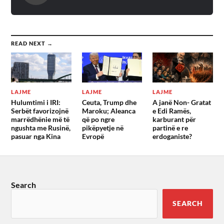
READ NEXT →
LAJME
LAJME
LAJME
Hulumtimi i IRI:
Ceuta, Trump dhe
A janë Non- Gratat
Serbët favorizojnë
Maroku; Aleanca
e Edi Ramës,
marrëdhënie më të
që po ngre
karburant për
ngushta me Rusinë,
pikëpyetje në
partinë e re
pasuar nga Kina
Evropë
erdoganiste?
Search
SEARCH