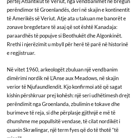
përtej Atlantikut të Veriut, nga vendbanimet në bregun
perëndimor të Groenlandës, deri në skajin e kontinentit
të Amerikës së Veriut. Atje ata u takuan me banorët e
zonave bregdetare të asaj që sot është Kanadaja:
paraardhës të popujve si Beothukët dhe Algonkinët.
Rrethi i njerëzimit u mbyll për herë të parë në historinë
e regjistruar.
Në vitet 1960, arkeologët zbuluan një vendbanim
dimërimi nordik në L’Anse aux Meadows, në skajin
verior të Njufaundlendit. Kjo konfirmoi atë që sagat
kishin përshkruar prej kohësh: një seri udhëtimesh drejt
perëndimit nga Groenlanda, zbulimin e tokave dhe
burimeve të reja, si dhe përplasje gjithnjë e më të
dhunshme me popullsitë vendase, të cilat nordikët i
quanin Skrælingar, një term fyes që do të thotë “të