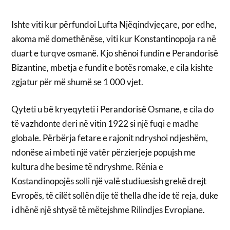
Ishte viti kur përfundoi Lufta Njëqindvjeçare, por edhe,
akoma më domethënëse, viti kur Konstantinopoja ra në
duart e turqve osmanë. Kjo shënoi fundin e Perandorisë
Bizantine, mbetja e fundit e botës romake, e cila kishte
zgjatur për më shumë se 1 000 vjet.
Qyteti u bë kryeqyteti i Perandorisë Osmane, e cila do
të vazhdonte deri në vitin 1922 si një fuqi e madhe
globale. Përbërja fetare e rajonit ndryshoi ndjeshëm,
ndonëse ai mbeti një vatër përzierjeje popujsh me
kultura dhe besime të ndryshme. Rënia e
Kostandinopojës solli një valë studiuesish grekë drejt
Evropës, të cilët sollën dije të thella dhe ide të reja, duke
i dhënë një shtysë të mëtejshme Rilindjes Evropiane.