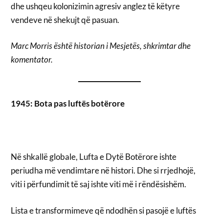
dhe ushqeu kolonizimin agresiv anglez të këtyre
vendeve në shekujt që pasuan.
Marc Morris është historian i Mesjetës, shkrimtar dhe
komentator.
1945: Bota pas luftës botërore
Në shkallë globale, Lufta e Dytë Botërore ishte
periudha më vendimtare në histori. Dhe si rrjedhojë,
viti i përfundimit të saj ishte viti më i rëndësishëm.
Lista e transformimeve që ndodhën si pasojë e luftës