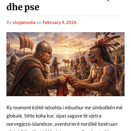
dhe pse
by
shqipmedia
on
February 4, 2026
Ky moment është ndoshta i mbushur me simbolikën më
globale. Ishte koha kur, sipas sagave të vjetra
norvegjezo-islandeze, aventurierë nordikë lundruan