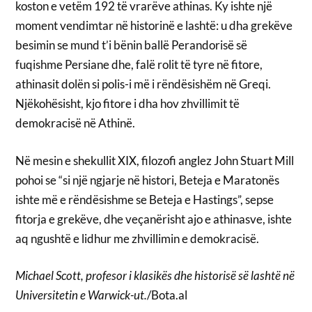
koston e vetëm 192 të vrarëve athinas. Ky ishte një
moment vendimtar në historinë e lashtë: u dha grekëve
besimin se mund t’i bënin ballë Perandorisë së
fuqishme Persiane dhe, falë rolit të tyre në fitore,
athinasit dolën si polis-i më i rëndësishëm në Greqi.
Njëkohësisht, kjo fitore i dha hov zhvillimit të
demokracisë në Athinë.
Në mesin e shekullit XIX, filozofi anglez John Stuart Mill
pohoi se “si një ngjarje në histori, Beteja e Maratonës
ishte më e rëndësishme se Beteja e Hastings”, sepse
fitorja e grekëve, dhe veçanërisht ajo e athinasve, ishte
aq ngushtë e lidhur me zhvillimin e demokracisë.
Michael Scott, profesor i klasikës dhe historisë së lashtë në
Universitetin e Warwick-ut.
/Bota.al