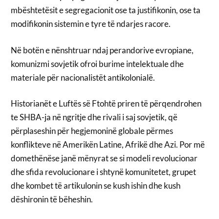
mbështetësit e segregacionit ose ta justifikonin, ose ta
modifikonin sistemin e tyre të ndarjes racore.
Në botën e nënshtruar ndaj perandorive evropiane,
komunizmi sovjetik ofroi burime intelektuale dhe
materiale për nacionalistët antikolonialë.
Historianët e Luftës së Ftohtë priren të përqendrohen
te SHBA-ja në ngritje dhe rivali i saj sovjetik, që
përplaseshin për hegjemoninë globale përmes
konflikteve në Amerikën Latine, Afrikë dhe Azi. Por më
domethënëse janë mënyrat se si modeli revolucionar
dhe sfida revolucionare i shtynë komunitetet, grupet
dhe kombet të artikulonin se kush ishin dhe kush
dëshironin të bëheshin.