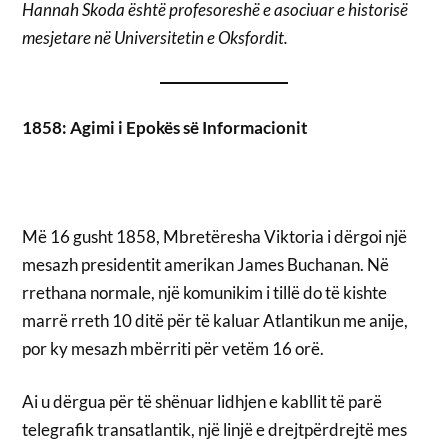
Hannah Skoda është profesoreshë e asociuar e historisë
mesjetare në Universitetin e Oksfordit.
1858: Agimi i Epokës së Informacionit
Më 16 gusht 1858, Mbretëresha Viktoria i dërgoi një
mesazh presidentit amerikan James Buchanan. Në
rrethana normale, një komunikim i tillë do të kishte
marrë rreth 10 ditë për të kaluar Atlantikun me anije,
por ky mesazh mbërriti për vetëm 16 orë.
Ai u dërgua për të shënuar lidhjen e kabllit të parë
telegrafik transatlantik, një linjë e drejtpërdrejtë mes