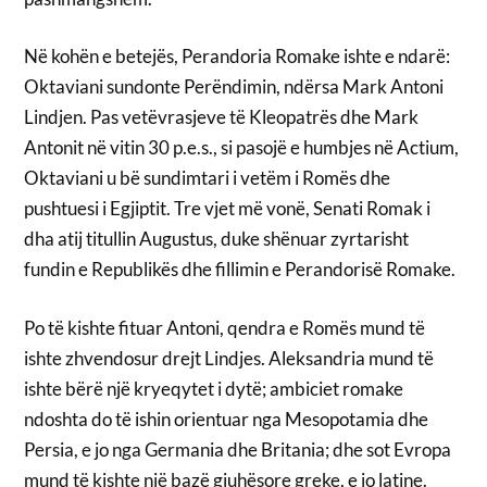
Në kohën e betejës, Perandoria Romake ishte e ndarë:
Oktaviani sundonte Perëndimin, ndërsa Mark Antoni
Lindjen. Pas vetëvrasjeve të Kleopatrës dhe Mark
Antonit në vitin 30 p.e.s., si pasojë e humbjes në Actium,
Oktaviani u bë sundimtari i vetëm i Romës dhe
pushtuesi i Egjiptit. Tre vjet më vonë, Senati Romak i
dha atij titullin Augustus, duke shënuar zyrtarisht
fundin e Republikës dhe fillimin e Perandorisë Romake.
Po të kishte fituar Antoni, qendra e Romës mund të
ishte zhvendosur drejt Lindjes. Aleksandria mund të
ishte bërë një kryeqytet i dytë; ambiciet romake
ndoshta do të ishin orientuar nga Mesopotamia dhe
Persia, e jo nga Germania dhe Britania; dhe sot Evropa
mund të kishte një bazë gjuhësore greke, e jo latine.