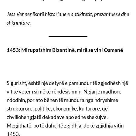
Jess Venner është historiane e antikitetit, prezantuese dhe
shkrimtare.
1453: Mirupafshim Bizantinë, mirë se vini Osmanë
Sigurisht, është një detyrë e pamundur të zgjedhësh një
vit të vetëm si më të rëndësishmin. Ngjarje madhore
ndodhin, por ato bëhen të mundura nga ndryshime
strukturore, politike, ekonomike, kulturore, që
zhvillohen gjatë dekadave apo edhe shekujve.
Megjithatë, po të duhej të zgjidhja, do të zgjidhja vitin
1453.