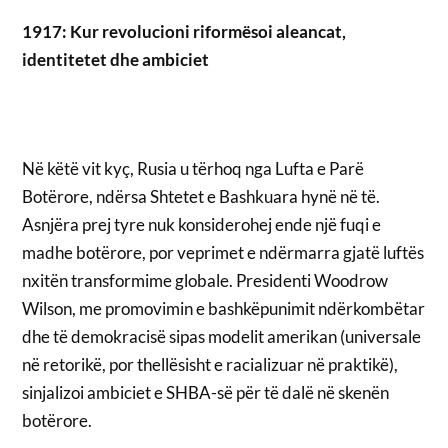
1917: Kur revolucioni riformësoi aleancat,
identitetet dhe ambiciet
Në këtë vit kyç, Rusia u tërhoq nga Lufta e Parë
Botërore, ndërsa Shtetet e Bashkuara hynë në të.
Asnjëra prej tyre nuk konsiderohej ende një fuqi e
madhe botërore, por veprimet e ndërmarra gjatë luftës
nxitën transformime globale. Presidenti Woodrow
Wilson, me promovimin e bashkëpunimit ndërkombëtar
dhe të demokracisë sipas modelit amerikan (universale
në retorikë, por thellësisht e racializuar në praktikë),
sinjalizoi ambiciet e SHBA-së për të dalë në skenën
botërore.