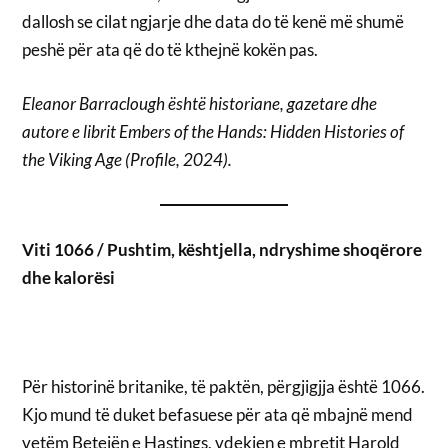
dallosh se cilat ngjarje dhe data do të kenë më shumë
peshë për ata që do të kthejnë kokën pas.
Eleanor Barraclough është historiane, gazetare dhe
autore e librit Embers of the Hands: Hidden Histories of
the Viking Age (Profile, 2024).
Viti 1066 /
Pushtim, kështjella, ndryshime shoqërore
dhe kalorësi
Për historinë britanike, të paktën, përgjigjja është 1066.
Kjo mund të duket befasuese për ata që mbajnë mend
vetëm Betejën e Hastings, vdekjen e mbretit Harold