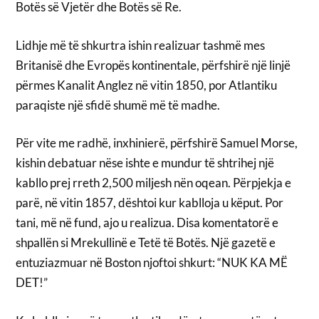
Botës së Vjetër dhe Botës së Re.
Lidhje më të shkurtra ishin realizuar tashmë mes
Britanisë dhe Evropës kontinentale, përfshirë një linjë
përmes Kanalit Anglez në vitin 1850, por Atlantiku
paraqiste një sfidë shumë më të madhe.
Për vite me radhë, inxhinierë, përfshirë Samuel Morse,
kishin debatuar nëse ishte e mundur të shtrihej një
kabllo prej rreth 2,500 miljesh nën oqean. Përpjekja e
parë, në vitin 1857, dështoi kur kablloja u këput. Por
tani, më në fund, ajo u realizua. Disa komentatorë e
shpallën si Mrekullinë e Tetë të Botës. Një gazetë e
entuziazmuar në Boston njoftoi shkurt: “NUK KA MË
DET!”