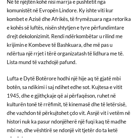
Në të njëjtën kohë nisi marrja e pushtetit nga
komunistët në Evropën Lindore. Ky ishte viti kur
kombet e Azisë dhe Afrikës, të frymëzuara nga retorika
e kohës së luftës, nisën shtytjen e tyre përfundimtare
drejt dekolonizimit. Rendi ndërkombëtar u rilind me
krijimin e Kombeve të Bashkuara, dhe më pas u
ndërtua një rrjet i tërë organizatash të lidhura me të.
Lista mund të vazhdojë pafund.
Lufta e Dytë Botërore hodhi një hije aq të gjatë mbi
botën, sa ndikimi i saj ndihet edhe sot. Kujtesa e vitit
1945, dhe e gjithçkaje që ai përfaqëson, ruhet në
kulturën tonë të rrëfimit, të kinemasë dhe të letërsisë,
dhe vazhdon të përkujtohet çdo vit. Asnjë vit i vetëm në
histori nuk ka pasur ndonjëherë një fuqi kaq të madhe
mbi ne, dhe vështirë se ndonjë vit tjetër do ta ketë