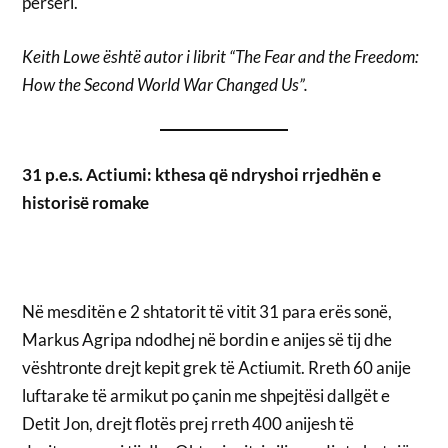
përsëri.
Keith Lowe është autor i librit “The Fear and the Freedom:
How the Second World War Changed Us”.
31 p.e.s. Actiumi: kthesa që ndryshoi rrjedhën e
historisë romake
Në mesditën e 2 shtatorit të vitit 31 para erës sonë,
Markus Agripa ndodhej në bordin e anijes së tij dhe
vështronte drejt kepit grek të Actiumit. Rreth 60 anije
luftarake të armikut po çanin me shpejtësi dallgët e
Detit Jon, drejt flotës prej rreth 400 anijesh të