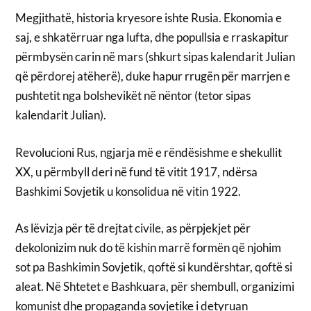
Megjithatë, historia kryesore ishte Rusia. Ekonomia e
saj, e shkatërruar nga lufta, dhe popullsia e rraskapitur
përmbysën carin në mars (shkurt sipas kalendarit Julian
që përdorej atëherë), duke hapur rrugën për marrjen e
pushtetit nga bolshevikët në nëntor (tetor sipas
kalendarit Julian).
Revolucioni Rus, ngjarja më e rëndësishme e shekullit
XX, u përmbyll deri në fund të vitit 1917, ndërsa
Bashkimi Sovjetik u konsolidua në vitin 1922.
As lëvizja për të drejtat civile, as përpjekjet për
dekolonizim nuk do të kishin marrë formën që njohim
sot pa Bashkimin Sovjetik, qoftë si kundërshtar, qoftë si
aleat. Në Shtetet e Bashkuara, për shembull, organizimi
komunist dhe propaganda sovjetike i detyruan