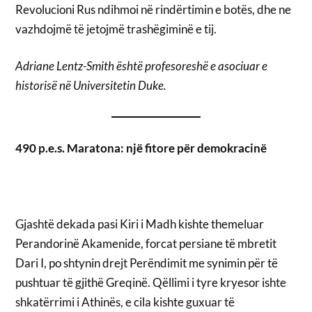
Revolucioni Rus ndihmoi në rindërtimin e botës, dhe ne
vazhdojmë të jetojmë trashëgiminë e tij.
Adriane Lentz-Smith është profesoreshë e asociuar e
historisë në Universitetin Duke.
490 p.e.s. Maratona: një fitore për demokracinë
Gjashtë dekada pasi Kiri i Madh kishte themeluar
Perandorinë Akamenide, forcat persiane të mbretit
Dari I, po shtynin drejt Perëndimit me synimin për të
pushtuar të gjithë Greqinë. Qëllimi i tyre kryesor ishte
shkatërrimi i Athinës, e cila kishte guxuar të