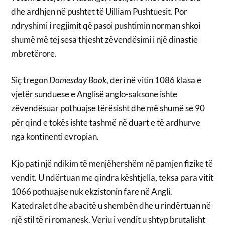
dhe ardhjen në pushtet të Uilliam Pushtuesit. Por
ndryshimi i regjimit që pasoi pushtimin norman shkoi
shumë më tej sesa thjesht zëvendësimi i një dinastie
mbretërore.
Siç tregon
Domesday Book
, deri në vitin 1086 klasa e
vjetër sunduese e Anglisë anglo-saksone ishte
zëvendësuar pothuajse tërësisht dhe më shumë se 90
për qind e tokës ishte tashmë në duart e të ardhurve
nga kontinenti evropian.
Kjo pati një ndikim të menjëhershëm në pamjen fizike të
vendit. U ndërtuan me qindra kështjella, teksa para vitit
1066 pothuajse nuk ekzistonin fare në Angli.
Katedralet dhe abacitë u shembën dhe u rindërtuan në
një stil të ri romanesk. Veriu i vendit u shtyp brutalisht