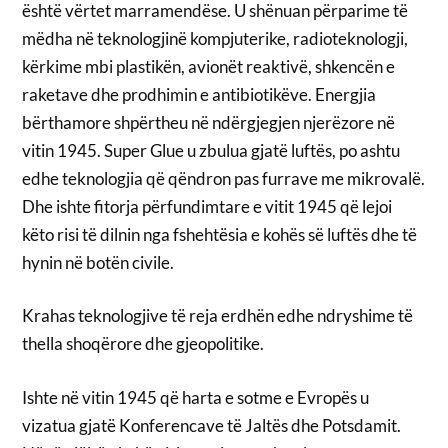
është vërtet marramendëse. U shënuan përparime të
mëdha në teknologjinë kompjuterike, radioteknologji,
kërkime mbi plastikën, avionët reaktivë, shkencën e
raketave dhe prodhimin e antibiotikëve. Energjia
bërthamore shpërtheu në ndërgjegjen njerëzore në
vitin 1945. Super Glue u zbulua gjatë luftës, po ashtu
edhe teknologjia që qëndron pas furrave me mikrovalë.
Dhe ishte fitorja përfundimtare e vitit 1945 që lejoi
këto risi të dilnin nga fshehtësia e kohës së luftës dhe të
hynin në botën civile.
Krahas teknologjive të reja erdhën edhe ndryshime të
thella shoqërore dhe gjeopolitike.
Ishte në vitin 1945 që harta e sotme e Evropës u
vizatua gjatë Konferencave të Jaltës dhe Potsdamit.