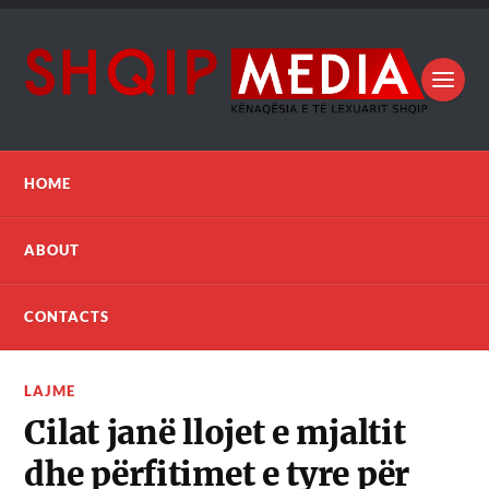
HOME
ABOUT
CONTACTS
LAJME
Cilat janë llojet e mjaltit
dhe përfitimet e tyre për