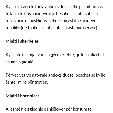
Ky lloj ka veti të forta antioksiduese dhe përmban sasi
të larta të flavonoideve (që besohet se mbështesin
funksionin e mushkërive dhe zemrës) dhe acideve
fenolike (që thuhet se mbështesin sistemin nervor).
Mjalti i sherbelës
Ky është një mjaltë me ngjyrë të lehtë, që kristalizohet
shumë ngadalë.
Përveç vetive natyrale antioksiduese, besohet se ky lloj
është i mirë për tretjen.
Mjalti i boronicës
Ai është një zgjedhje e shkëlqyer për konsum të