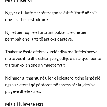
Mjalti hikërror
Ngjyra e tij kafe e errët tregon se është i fortë në shije
dhe i trashë në strukturë.
Njihet për fuqinë e forta antibakteriale dhe për
përmbajtjen e lartë të antioksidantëve.
Thuhet se është efektiv kundër disa prej infeksioneve
më të vështira dhe është një zgjedhje e shkëlqyer për të
trajtuar kollën dhe dhimbjet e fytit.
Ndihmon gjithashtu në uljen e kolesterolit dhe është një
nga varietetet që përdoret më shpesh për kujdesin e
plagëve dhe lëkurës.
Mjalti i luleve të egra