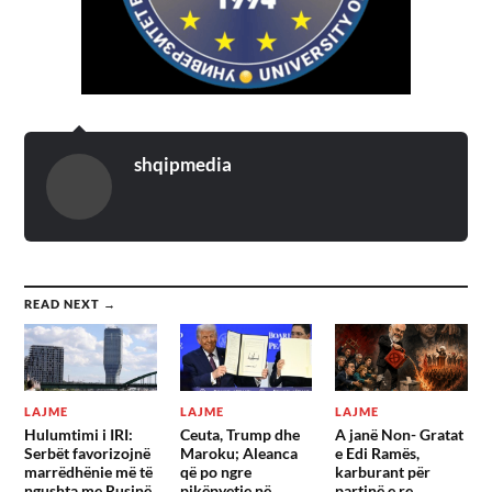
shqipmedia
READ NEXT →
LAJME
LAJME
LAJME
Hulumtimi i IRI:
Ceuta, Trump dhe
A janë Non- Gratat
Serbët favorizojnë
Maroku; Aleanca
e Edi Ramës,
marrëdhënie më të
që po ngre
karburant për
ngushta me Rusinë,
pikëpyetje në
partinë e re