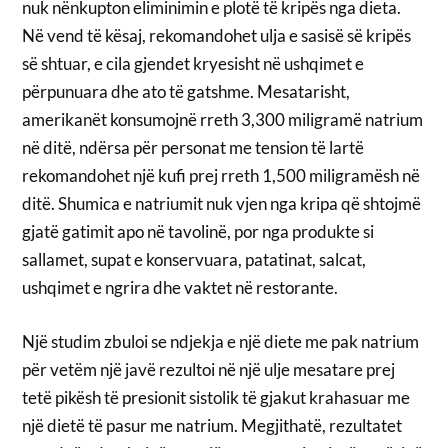
nuk nënkupton eliminimin e plotë të kripës nga dieta.
Në vend të kësaj, rekomandohet ulja e sasisë së kripës
së shtuar, e cila gjendet kryesisht në ushqimet e
përpunuara dhe ato të gatshme. Mesatarisht,
amerikanët konsumojnë rreth 3,300 miligramë natrium
në ditë, ndërsa për personat me tension të lartë
rekomandohet një kufi prej rreth 1,500 miligramësh në
ditë. Shumica e natriumit nuk vjen nga kripa që shtojmë
gjatë gatimit apo në tavolinë, por nga produkte si
sallamet, supat e konservuara, patatinat, salcat,
ushqimet e ngrira dhe vaktet në restorante.
Një studim zbuloi se ndjekja e një diete me pak natrium
për vetëm një javë rezultoi në një ulje mesatare prej
tetë pikësh të presionit sistolik të gjakut krahasuar me
një dietë të pasur me natrium. Megjithatë, rezultatet