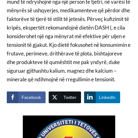
mund të ndryshojnë nga një person te tjetri, në varësi të
mënyrës së ushqyerjes, medikamenteve që përdor dhe
faktorëve të tjerë të stilit të jetesës. Përveç kufizimit të
kripës, ekspertët rekomandojnë dietën DASH (, e cila
konsiderohet një nga mënyrat më efektive për uljen e
tensionit të gjakut. Kjo dietë fokusohet në konsumimin e
frutave, perimeve, drithërave të plota, bishtajoreve
dhe produkteve të qumështit me pak yndyrë, duke
siguruar gjithashtu kalium, magnez dhe kalcium –
minerale që ndihmojnë në rregullimin e tensionit.
Facebook
Twitter
LinkedIn