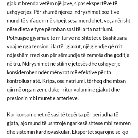
gjakut brenda vetëm një jave, sipas ekspertëve të
ushqyerjes. Për shumë njerëz, ndryshimet pozitive
mund të shfaqen më shpejt sesa mendohet, veçanërisht
nëse dieta e tyre përmban sasi të larta natriumi.
Pothuajse gjysma e të rriturve në Shtetet e Bashkuara
vuajnë nga tensioni i lartë i gjakut, një gjendje që rrit
ndjeshëm rrezikun për sëmundje të zemrës dhe goditje
në tru. Ndryshimet në stilin e jetesës dhe ushqyerje
konsiderohen ndër mënyrat më efektive për ta
kontrolluar atë. Kripa, ose natriumi, tërheq dhe mban
ujin në organizëm, duke rritur volumin e gjakut dhe
presionin mbi muret e arterieve.
Kur konsumohet në sasi të tepërta për periudha të
gjata, ajo mund të ushtrojë ngarkesë shtesë mbi zemrën
dhe sistemin kardiovaskular. Ekspertët sqarojnë se kjo