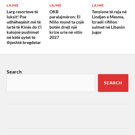
LAJME
LAJME
LAJME
Larg resorteve të
OKB
Tensione të reja në
luksit! Pse
paralajmëron: El
Lindjen e Mesme,
udhëheqësit më të
Niño mund ta çojë
Izraeli rifillon
lartë të Kinës do t’i
botën drejt një
sulmet në Libanin
kalojnë pushimet
krize urie në vitin
jugor
në këtë qytet të
2027
thjeshtë bregdetar
Search
SEARCH