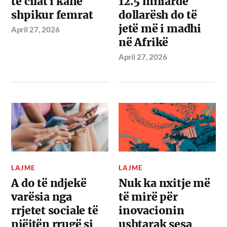
të cilat i kanë
12.5 miliardë
shpikur femrat
dollarësh do të
jetë më i madhi
April 27, 2026
në Afrikë
April 27, 2026
LAJME
LAJME
A do të ndjekë
Nuk ka nxitje më
varësia nga
të mirë për
rrjetet sociale të
inovacionin
njëjtën rrugë si
ushtarak sesa