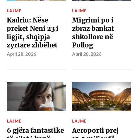
LAJME
LAJME
Kadriu: Nëse
Migrimi po i
preket Neni 23 i
zbraz bankat
ligjit, shqipja
shkollore në
zyrtare zhbëhet
Pollog
April 28, 2026
April 28, 2026
LAJME
LAJME
6 gjëra fantastike
Aeroporti prej