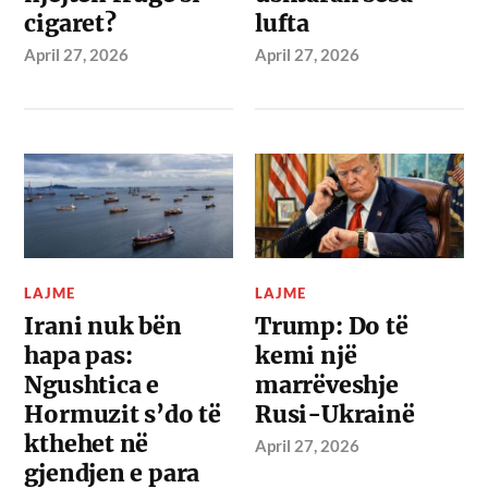
cigaret?
lufta
April 27, 2026
April 27, 2026
LAJME
LAJME
Irani nuk bën
Trump: Do të
hapa pas:
kemi një
Ngushtica e
marrëveshje
Hormuzit s’do të
Rusi-Ukrainë
kthehet në
April 27, 2026
gjendjen e para