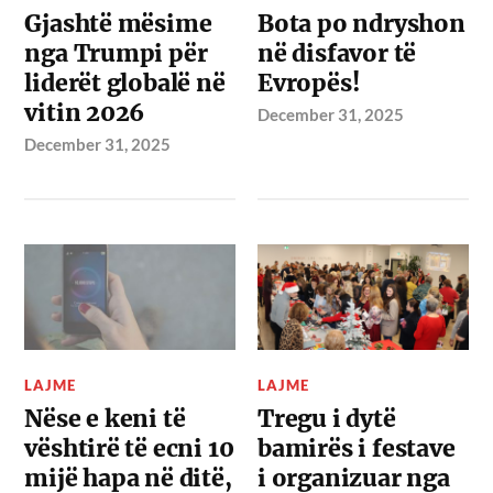
Gjashtë mësime
Bota po ndryshon
nga Trumpi për
në disfavor të
liderët globalë në
Evropës!
vitin 2026
December 31, 2025
December 31, 2025
LAJME
LAJME
Nëse e keni të
Tregu i dytë
vështirë të ecni 10
bamirës i festave
mijë hapa në ditë,
i organizuar nga