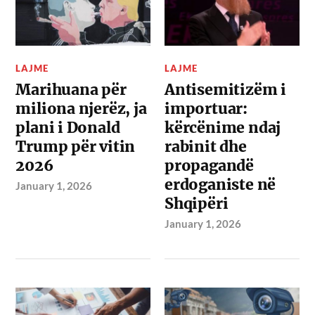
LAJME
LAJME
Marihuana për
Antisemitizëm i
miliona njerëz, ja
importuar:
plani i Donald
kërcënime ndaj
Trump për vitin
rabinit dhe
2026
propagandë
erdoganiste në
January 1, 2026
Shqipëri
January 1, 2026