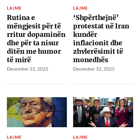
LAJME
LAJME
Rutina e
‘Shpërthejnë’
mëngjesit për të
protestat në Iran
rritur dopaminën
kundër
dhe për ta nisur
inflacionit dhe
ditën me humor
zhvlerësimit të
të mirë
monedhës
December 31, 2025
December 31, 2025
LAJME
LAJME