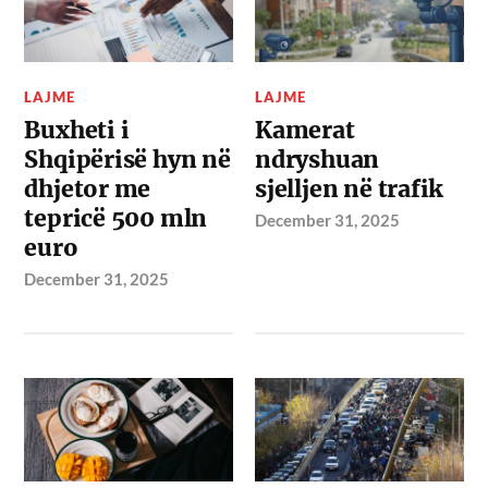
LAJME
LAJME
Buxheti i
Kamerat
Shqipërisë hyn në
ndryshuan
dhjetor me
sjelljen në trafik
tepricë 500 mln
December 31, 2025
euro
December 31, 2025