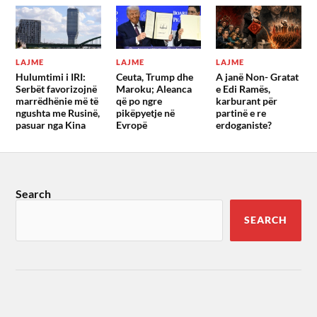
LAJME
LAJME
LAJME
Hulumtimi i IRI:
Ceuta, Trump dhe
A janë Non- Gratat
Serbët favorizojnë
Maroku; Aleanca
e Edi Ramës,
marrëdhënie më të
që po ngre
karburant për
ngushta me Rusinë,
pikëpyetje në
partinë e re
pasuar nga Kina
Evropë
erdoganiste?
Search
SEARCH