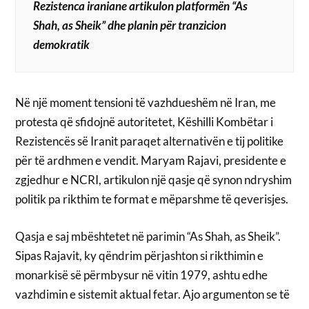
Rezistenca iraniane artikulon platformën “As
Shah, as Sheik” dhe planin për tranzicion
demokratik
Në një moment tensioni të vazhdueshëm në Iran, me
protesta që sfidojnë autoritetet, Këshilli Kombëtar i
Rezistencës së Iranit paraqet alternativën e tij politike
për të ardhmen e vendit. Maryam Rajavi, presidente e
zgjedhur e NCRI, artikulon një qasje që synon ndryshim
politik pa rikthim te format e mëparshme të qeverisjes.
Qasja e saj mbështetet në parimin “As Shah, as Sheik”.
Sipas Rajavit, ky qëndrim përjashton si rikthimin e
monarkisë së përmbysur në vitin 1979, ashtu edhe
vazhdimin e sistemit aktual fetar. Ajo argumenton se të