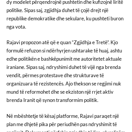
dy modelet përqendrojnë pushtetin dhe kufizojnë liritë
politike. Sipas saj, zgjidhja duhet të çojë drejt një
republike demokratike dhe sekulare, ku pushteti buron
nga vota.
Rajavi propozon atë që e quan “Zgjidhja e Tretë”. Kjo
formulë refuzon si ndërhyrjen ushtarake të huaj, ashtu
edhe politikën e bashkëpunimit me autoritetet aktuale
iraniane. Sipas saj, ndryshimi duhet të vijë nga brenda
vendit, përmes protestave dhe strukturave të
organizuara të rezistencës. Ajo thekson se regjimi nuk
mund të reformohet dhe se ekziston një rrjet aktiv
brenda Iranit që synon transformim politik.
Në mbështetje të kësaj platforme, Rajavi paraqet një
plan me dhjetë pika për periudhën pas ndryshimit të