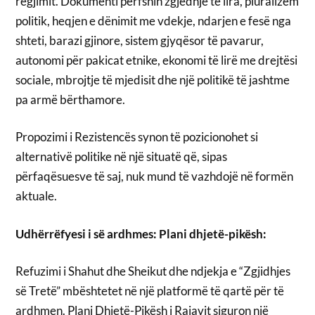
regjimit. Dokumenti përfshin zgjedhje të lira, pluralizëm
politik, heqjen e dënimit me vdekje, ndarjen e fesë nga
shteti, barazi gjinore, sistem gjyqësor të pavarur,
autonomi për pakicat etnike, ekonomi të lirë me drejtësi
sociale, mbrojtje të mjedisit dhe një politikë të jashtme
pa armë bërthamore.
Propozimi i Rezistencës synon të pozicionohet si
alternativë politike në një situatë që, sipas
përfaqësuesve të saj, nuk mund të vazhdojë në formën
aktuale.
Udhërrëfyesi i së ardhmes: Plani dhjetë-pikësh:
Refuzimi i Shahut dhe Sheikut dhe ndjekja e “Zgjidhjes
së Tretë” mbështetet në një platformë të qartë për të
ardhmen. Plani Dhjetë-Pikësh i Rajavit siguron një