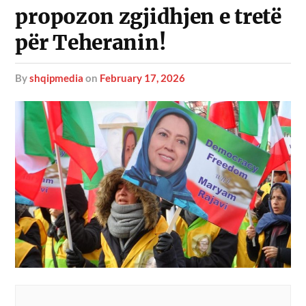
propozon zgjidhjen e tretë
për Teheranin!
by
shqipmedia
on
February 17, 2026