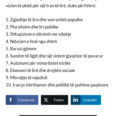
vizion të plotë për një Iran të lirë, duke përfshirë:
1. Zgjedhje të lira dhe sovranitet popullor
2. Pluralizëm dhe liri politike
3. Shfuqizimin e dënimit me vdekje
4. Ndarjen e fesë nga shteti
5. Barazi gjinore
6. Sundim të ligjit dhe një sistem gjyqësor të pavarur
7. Autonomi për minoritetet etnike
8. Ekonomi të lirë dhe drejtësi sociale
9. Mbrojtje të mjedisit
10. Iran jo-bërthamor dhe politikë të jashtme paqësore
Facebook
Twitter
LinkedIn