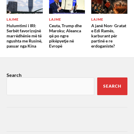
LAJME
LAJME
LAJME
Hulumtimi i IRI:
Ceuta, Trump dhe
A janë Non- Gratat
Serbët favorizojnë
Maroku; Aleanca
e Edi Ramës,
marrëdhënie më të
që po ngre
karburant për
ngushta me Rusinë,
pikëpyetje në
partinë e re
pasuar nga Kina
Evropë
erdoganiste?
Search
SEARCH