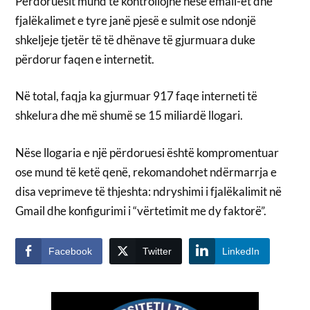
Përdoruesit mund të kontrollojnë nëse email-et dhe
fjalëkalimet e tyre janë pjesë e sulmit ose ndonjë
shkeljeje tjetër të të dhënave të gjurmuara duke
përdorur faqen e internetit.
Në total, faqja ka gjurmuar 917 faqe interneti të
shkelura dhe më shumë se 15 miliardë llogari.
Nëse llogaria e një përdoruesi është kompromentuar
ose mund të ketë qenë, rekomandohet ndërmarrja e
disa veprimeve të thjeshta: ndryshimi i fjalëkalimit në
Gmail dhe konfigurimi i “vërtetimit me dy faktorë”.
Facebook
Twitter
LinkedIn