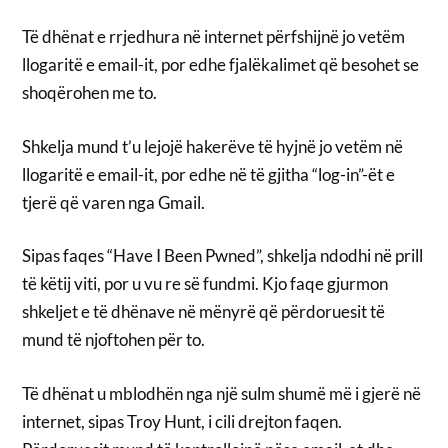
Të dhënat e rrjedhura në internet përfshijnë jo vetëm
llogaritë e email-it, por edhe fjalëkalimet që besohet se
shoqërohen me to.
Shkelja mund t’u lejojë hakerëve të hyjnë jo vetëm në
llogaritë e email-it, por edhe në të gjitha “log-in”-ët e
tjerë që varen nga Gmail.
Sipas faqes “Have I Been Pwned”, shkelja ndodhi në prill
të këtij viti, por u vu re së fundmi. Kjo faqe gjurmon
shkeljet e të dhënave në mënyrë që përdoruesit të
mund të njoftohen për to.
Të dhënat u mblodhën nga një sulm shumë më i gjerë në
internet, sipas Troy Hunt, i cili drejton faqen.