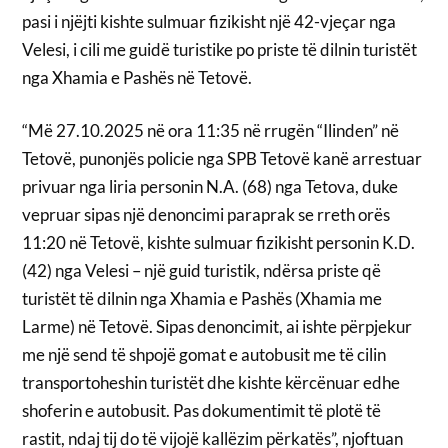
pasi i njëjti kishte sulmuar fizikisht një 42-vjeçar nga
Velesi, i cili me guidë turistike po priste të dilnin turistët
nga Xhamia e Pashës në Tetovë.
“Më 27.10.2025 në ora 11:35 në rrugën “Ilinden” në
Tetovë, punonjës policie nga SPB Tetovë kanë arrestuar
privuar nga liria personin N.A. (68) nga Tetova, duke
vepruar sipas një denoncimi paraprak se rreth orës
11:20 në Tetovë, kishte sulmuar fizikisht personin K.D.
(42) nga Velesi – një guid turistik, ndërsa priste që
turistët të dilnin nga Xhamia e Pashës (Xhamia me
Larme) në Tetovë. Sipas denoncimit, ai ishte përpjekur
me një send të shpojë gomat e autobusit me të cilin
transportoheshin turistët dhe kishte kërcënuar edhe
shoferin e autobusit. Pas dokumentimit të plotë të
rastit, ndaj tij do të vijojë kallëzim përkatës”, njoftuan