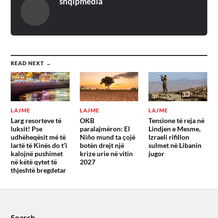
shqipmedia
READ NEXT →
LAJME
LAJME
LAJME
Larg resorteve të
OKB
Tensione të reja në
luksit! Pse
paralajmëron: El
Lindjen e Mesme,
udhëheqësit më të
Niño mund ta çojë
Izraeli rifillon
lartë të Kinës do t’i
botën drejt një
sulmet në Libanin
kalojnë pushimet
krize urie në vitin
jugor
në këtë qytet të
2027
thjeshtë bregdetar
Search