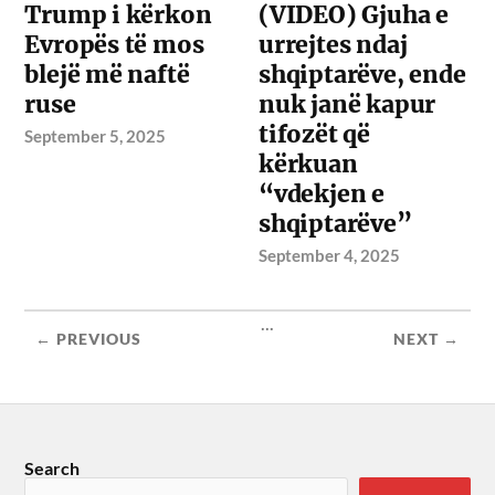
Trump i kërkon
(VIDEO) Gjuha e
Evropës të mos
urrejtes ndaj
blejë më naftë
shqiptarëve, ende
ruse
nuk janë kapur
tifozët që
September 5, 2025
kërkuan
“vdekjen e
shqiptarëve”
September 4, 2025
...
← PREVIOUS
NEXT →
Search