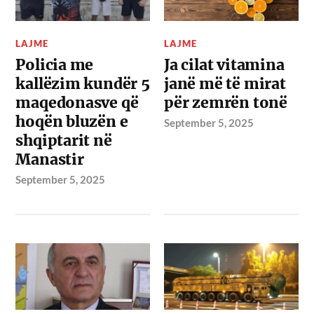
LAJME
LAJME
Policia me
Ja cilat vitamina
kallëzim kundër 5
janë më të mirat
maqedonasve që
për zemrën tonë
hoqën bluzën e
September 5, 2025
shqiptarit në
Manastir
September 5, 2025