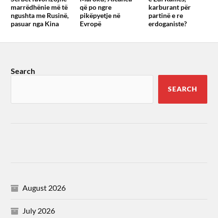
marrëdhënie më të
që po ngre
karburant për
ngushta me Rusinë,
pikëpyetje në
partinë e re
pasuar nga Kina
Evropë
erdoganiste?
Search
SEARCH
August 2026
July 2026