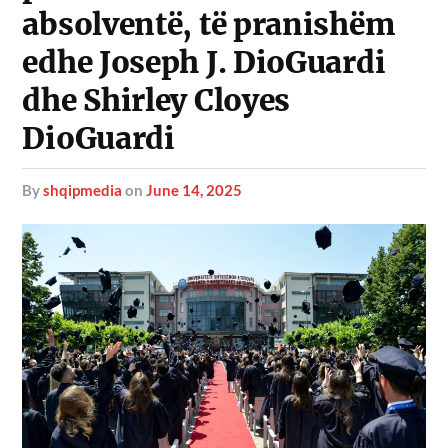
absolventë, të pranishëm
edhe Joseph J. DioGuardi
dhe Shirley Cloyes
DioGuardi
by
shqipmedia
on
June 14, 2025