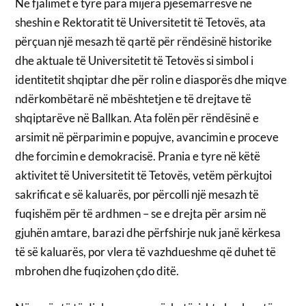
Në fjalimet e tyre para mijëra pjesëmarrësve në
sheshin e Rektoratit të Universitetit të Tetovës, ata
përçuan një mesazh të qartë për rëndësinë historike
dhe aktuale të Universitetit të Tetovës si simbol i
identitetit shqiptar dhe për rolin e diasporës dhe miqve
ndërkombëtarë në mbështetjen e të drejtave të
shqiptarëve në Ballkan. Ata folën për rëndësinë e
arsimit në përparimin e popujve, avancimin e proceve
dhe forcimin e demokracisë. Prania e tyre në këtë
aktivitet të Universitetit të Tetovës, vetëm përkujtoi
sakrificat e së kaluarës, por përcolli një mesazh të
fuqishëm për të ardhmen – se e drejta për arsim në
gjuhën amtare, barazi dhe përfshirje nuk janë kërkesa
të së kaluarës, por vlera të vazhdueshme që duhet të
mbrohen dhe fuqizohen çdo ditë.