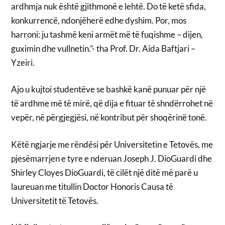
ardhmja nuk është gjithmonë e lehtë. Do të ketë sfida,
konkurrencë, ndonjëherë edhe dyshim. Por, mos
harroni: ju tashmë keni armët më të fuqishme – dijen,
guximin dhe vullnetin.”- tha Prof. Dr. Aida Baftjari –
Yzeiri.
Ajo u kujtoi studentëve se bashkë kanë punuar për një
të ardhme më të mirë, që dija e fituar të shndërrohet në
vepër, në përgjegjësi, në kontribut për shoqërinë tonë.
Këtë ngjarje me rëndësi për Universitetin e Tetovës, me
pjesëmarrjen e tyre e nderuan Joseph J. DioGuardi dhe
Shirley Cloyes DioGuardi, të cilët një ditë më parë u
laureuan me titullin Doctor Honoris Causa të
Universitetit të Tetovës.