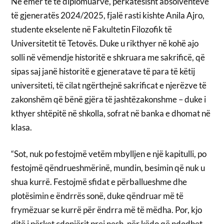
Në emër të të diplomuarve, përkatësisht absolventëve
të gjeneratës 2024/2025, fjalë rasti kishte Anila Ajro,
studente ekselente në Fakultetin Filozofik të
Universitetit të Tetovës. Duke u rikthyer në kohë ajo
solli në vëmendje historitë e shkruara me sakrificë, që
sipas saj janë historitë e gjeneratave të para të këtij
universiteti, të cilat ngërthejnë sakrificat e njerëzve të
zakonshëm që bënë gjëra të jashtëzakonshme – duke i
kthyer shtëpitë në shkolla, sofrat në banka e dhomat në
klasa.
“Sot, nuk po festojmë vetëm mbylljen e një kapitulli, po
festojmë qëndrueshmërinë, mundin, besimin që nuk u
shua kurrë. Festojmë sfidat e përballueshme dhe
plotësimin e ëndrrës sonë, duke qëndruar më të
frymëzuar se kurrë për ëndrra më të mëdha. Por, kjo
ditë i përket çdonjërit prej nesh, për këdo që ndodhet