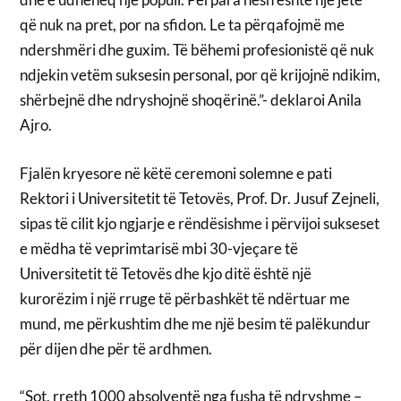
që nuk na pret, por na sfidon. Le ta përqafojmë me
ndershmëri dhe guxim. Të bëhemi profesionistë që nuk
ndjekin vetëm suksesin personal, por që krijojnë ndikim,
shërbejnë dhe ndryshojnë shoqërinë.”- deklaroi Anila
Ajro.
Fjalën kryesore në këtë ceremoni solemne e pati
Rektori i Universitetit të Tetovës, Prof. Dr. Jusuf Zejneli,
sipas të cilit kjo ngjarje e rëndësishme i përvijoi sukseset
e mëdha të veprimtarisë mbi 30-vjeçare të
Universitetit të Tetovës dhe kjo ditë është një
kurorëzim i një rruge të përbashkët të ndërtuar me
mund, me përkushtim dhe me një besim të palëkundur
për dijen dhe për të ardhmen.
“Sot, rreth 1000 absolventë nga fusha të ndryshme –