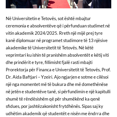
Në Universitetin e Tetovës, sot është mbajtur
ceremonia e absolventëve që i përfunduan studimet në
vitin akademik 2024/2025. Rreth një mijë prej tyre
kanë diplomuar në programet studimore të 13 njësive
akademike të Universitetit të Tetovës. Në këtë
veprimtari ku ishin të pranishëm absolventët e këtij viti
dhe prindërit e tyre, fillimisht fjalë rasti mbajti
Prorektorja për Financa e Universitetit të Tetovës, Prof.
Dr. Aida Baftjari – Yzeiri. Ajo ngjarjen e sotme e cilësoi
një nga momentet më të bukura dhe më domethënëse
në jetën e studentëve tanë, si përfundimin e një kapitulli
shumë të rëndësishëm që për shumëkënd ka qenë
sfidues, por jashtëzakonisht frytdhënës. Sipas saj ky
udhëtim akademik që studentët e nisën me ëndrra dhe