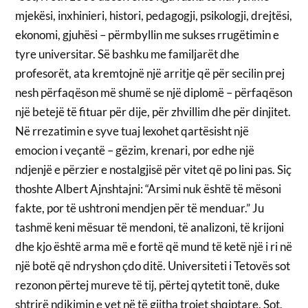
mjekësi, inxhinieri, histori, pedagogji, psikologji, drejtësi,
ekonomi, gjuhësi – përmbyllin me sukses rrugëtimin e
tyre universitar. Së bashku me familjarët dhe
profesorët, ata kremtojnë një arritje që për secilin prej
nesh përfaqëson më shumë se një diplomë – përfaqëson
një betejë të fituar për dije, për zhvillim dhe për dinjitet.
Në rrezatimin e syve tuaj lexohet qartësisht një
emocion i veçantë – gëzim, krenari, por edhe një
ndjenjë e përzier e nostalgjisë për vitet që po lini pas. Siç
thoshte Albert Ajnshtajni: “Arsimi nuk është të mësoni
fakte, por të ushtroni mendjen për të menduar.” Ju
tashmë keni mësuar të mendoni, të analizoni, të krijoni
dhe kjo është arma më e fortë që mund të ketë një i ri në
një botë që ndryshon çdo ditë. Universiteti i Tetovës sot
rezonon përtej mureve të tij, përtej qytetit tonë, duke
shtrirë ndikimin e vet në të gjitha trojet shqiptare. Sot,