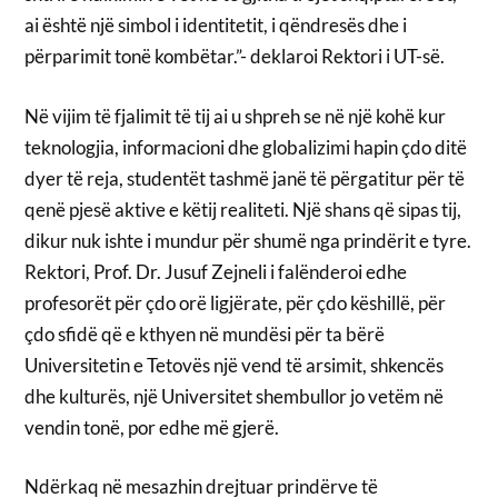
ai është një simbol i identitetit, i qëndresës dhe i
përparimit tonë kombëtar.”- deklaroi Rektori i UT-së.
Në vijim të fjalimit të tij ai u shpreh se në një kohë kur
teknologjia, informacioni dhe globalizimi hapin çdo ditë
dyer të reja, studentët tashmë janë të përgatitur për të
qenë pjesë aktive e këtij realiteti. Një shans që sipas tij,
dikur nuk ishte i mundur për shumë nga prindërit e tyre.
Rektori, Prof. Dr. Jusuf Zejneli i falënderoi edhe
profesorët për çdo orë ligjërate, për çdo këshillë, për
çdo sfidë që e kthyen në mundësi për ta bërë
Universitetin e Tetovës një vend të arsimit, shkencës
dhe kulturës, një Universitet shembullor jo vetëm në
vendin tonë, por edhe më gjerë.
Ndërkaq në mesazhin drejtuar prindërve të