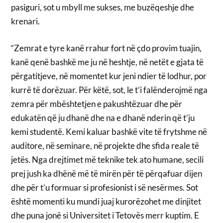
pasiguri, sot u mbyll me sukses, me buzëqeshje dhe
krenari.
“Zemrat e tyre kanë rrahur fort në çdo provim tuajin,
kanë qenë bashkë me ju në heshtje, në netët e gjata të
përgatitjeve, në momentet kur jeni ndier të lodhur, por
kurrë të dorëzuar. Për këtë, sot, le t’i falënderojmë nga
zemra për mbështetjen e pakushtëzuar dhe për
edukatën që ju dhanë dhe na e dhanë nderin që t’ju
kemi studentë. Kemi kaluar bashkë vite të frytshme në
auditore, në seminare, në projekte dhe sfida reale të
jetës. Nga drejtimet më teknike tek ato humane, secili
prej jush ka dhënë më të mirën për të përqafuar dijen
dhe për t’u formuar si profesionist i së nesërmes. Sot
është momenti ku mundi juaj kurorëzohet me dinjitet
dhe puna jonë si Universitet i Tetovës merr kuptim. E