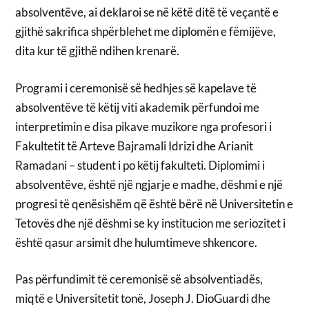
absolventëve, ai deklaroi se në këtë ditë të veçantë e
gjithë sakrifica shpërblehet me diplomën e fëmijëve,
dita kur të gjithë ndihen krenarë.
Programi i ceremonisë së hedhjes së kapelave të
absolventëve të këtij viti akademik përfundoi me
interpretimin e disa pikave muzikore nga profesori i
Fakultetit të Arteve Bajramali Idrizi dhe Arianit
Ramadani – student i po këtij fakulteti. Diplomimi i
absolventëve, është një ngjarje e madhe, dëshmi e një
progresi të qenësishëm që është bërë në Universitetin e
Tetovës dhe një dëshmi se ky institucion me seriozitet i
është qasur arsimit dhe hulumtimeve shkencore.
Pas përfundimit të ceremonisë së absolventiadës,
miqtë e Universitetit tonë, Joseph J. DioGuardi dhe