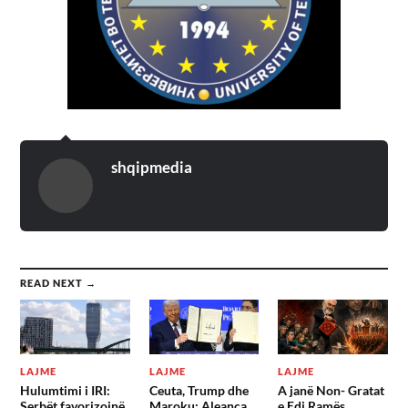
shqipmedia
READ NEXT →
LAJME
LAJME
LAJME
Hulumtimi i IRI:
Ceuta, Trump dhe
A janë Non- Gratat
Serbët favorizojnë
Maroku; Aleanca
e Edi Ramës,