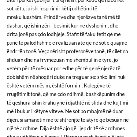
sot këtu, ju ishi inspirimi i këtij udhëtimi të
mrekullueshëm. Prindërve dhe njerëzve tanë më të
dashur, që ishin zëri i besimit kur ne dyshonim, dhe
drita jonë pas çdo lodhjeje. Stafit të fakultetit që me
punë të palodhshme e realizuan atë që ne sot e quajmë
ëndrrën tonë. Veçanërisht profesorëve tanë, të cilët na
sfiduan dhe na frymëzuan me shembullin e tyre, jo
vetëm për të mësuar por edhe për të qenë njerëz të
dobishëm në shoqëri duke na treguar se: shkollimi nuk
është vetëm mësim, është formim. Kolegëve të
rrugëtimit tonë, që me çdo ndihmë, bashkëpunim dhe
të qeshura ishin krahu ynë i djathtë në sfida dhe kujtimi
më i bukur i këtyre viteve. Ne sot po mbajmë në duar
dijen, si amanetin më të shtrenjtë të atyre që besuan në
një të ardhme. Dija është ajo që i jep dritë së ardhmes
dhe e udhëheq një popull. Përpara nesh është një jetë