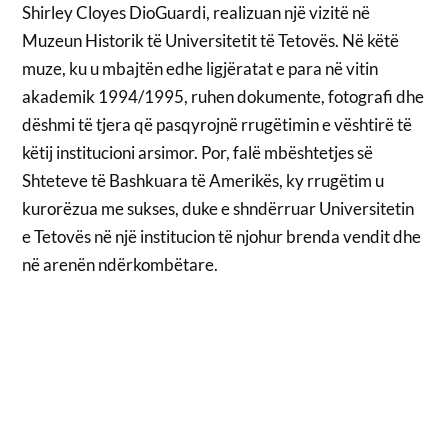
Shirley Cloyes DioGuardi, realizuan një vizitë në
Muzeun Historik të Universitetit të Tetovës. Në këtë
muze, ku u mbajtën edhe ligjëratat e para në vitin
akademik 1994/1995, ruhen dokumente, fotografi dhe
dëshmi të tjera që pasqyrojnë rrugëtimin e vështirë të
këtij institucioni arsimor. Por, falë mbështetjes së
Shteteve të Bashkuara të Amerikës, ky rrugëtim u
kurorëzua me sukses, duke e shndërruar Universitetin
e Tetovës në një institucion të njohur brenda vendit dhe
në arenën ndërkombëtare.