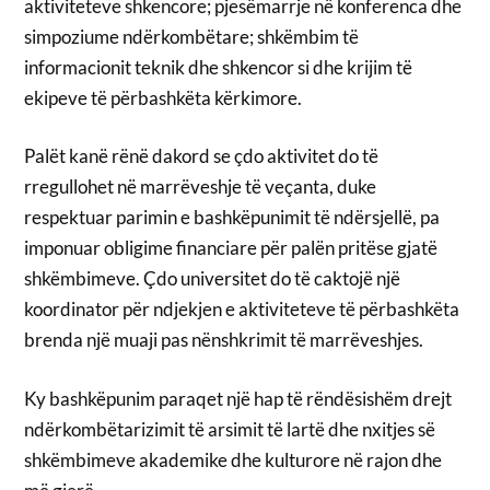
aktiviteteve shkencore; pjesëmarrje në konferenca dhe
simpoziume ndërkombëtare; shkëmbim të
informacionit teknik dhe shkencor si dhe krijim të
ekipeve të përbashkëta kërkimore.
Palët kanë rënë dakord se çdo aktivitet do të
rregullohet në marrëveshje të veçanta, duke
respektuar parimin e bashkëpunimit të ndërsjellë, pa
imponuar obligime financiare për palën pritëse gjatë
shkëmbimeve. Çdo universitet do të caktojë një
koordinator për ndjekjen e aktiviteteve të përbashkëta
brenda një muaji pas nënshkrimit të marrëveshjes.
Ky bashkëpunim paraqet një hap të rëndësishëm drejt
ndërkombëtarizimit të arsimit të lartë dhe nxitjes së
shkëmbimeve akademike dhe kulturore në rajon dhe