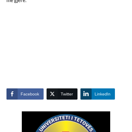
më gjerë.
Facebook
Twitter
LinkedIn