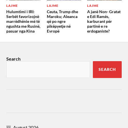
LAJME
LAJME
LAJME
Hulumtimi i IRI:
Ceuta, Trump dhe
A janë Non- Gratat
Serbët favorizojnë
Maroku; Aleanca
e Edi Ramës,
marrëdhënie më të
që po ngre
karburant për
ngushta me Rusinë,
pikëpyetje në
partinë e re
pasuar nga Kina
Evropë
erdoganiste?
Search
SEARCH
August 2026