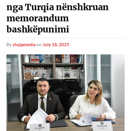
nga Turqia nënshkruan
memorandum
bashkëpunimi
by
shqipmedia
on
July 18, 2025