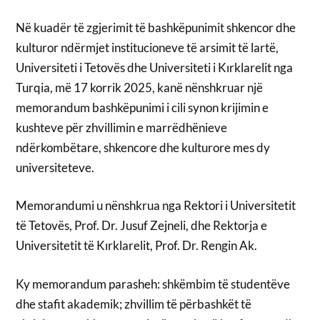
Në kuadër të zgjerimit të bashkëpunimit shkencor dhe
kulturor ndërmjet institucioneve të arsimit të lartë,
Universiteti i Tetovës dhe Universiteti i Kırklarelit nga
Turqia, më 17 korrik 2025, kanë nënshkruar një
memorandum bashkëpunimi i cili synon krijimin e
kushteve për zhvillimin e marrëdhënieve
ndërkombëtare, shkencore dhe kulturore mes dy
universiteteve.
Memorandumi u nënshkrua nga Rektori i Universitetit
të Tetovës, Prof. Dr. Jusuf Zejneli, dhe Rektorja e
Universitetit të Kırklarelit, Prof. Dr. Rengin Ak.
Ky memorandum parasheh: shkëmbim të studentëve
dhe stafit akademik; zhvillim të përbashkët të