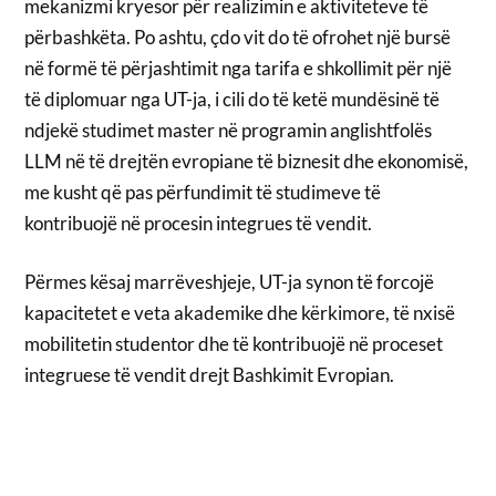
mekanizmi kryesor për realizimin e aktiviteteve të
përbashkëta. Po ashtu, çdo vit do të ofrohet një bursë
në formë të përjashtimit nga tarifa e shkollimit për një
të diplomuar nga UT-ja, i cili do të ketë mundësinë të
ndjekë studimet master në programin anglishtfolës
LLM në të drejtën evropiane të biznesit dhe ekonomisë,
me kusht që pas përfundimit të studimeve të
kontribuojë në procesin integrues të vendit.
Përmes kësaj marrëveshjeje, UT-ja synon të forcojë
kapacitetet e veta akademike dhe kërkimore, të nxisë
mobilitetin studentor dhe të kontribuojë në proceset
integruese të vendit drejt Bashkimit Evropian.