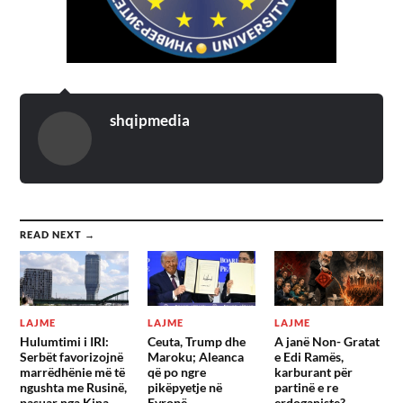
shqipmedia
READ NEXT →
LAJME
LAJME
LAJME
Hulumtimi i IRI:
Ceuta, Trump dhe
A janë Non- Gratat
Serbët favorizojnë
Maroku; Aleanca
e Edi Ramës,
marrëdhënie më të
që po ngre
karburant për
ngushta me Rusinë,
pikëpyetje në
partinë e re
pasuar nga Kina
Evropë
erdoganiste?