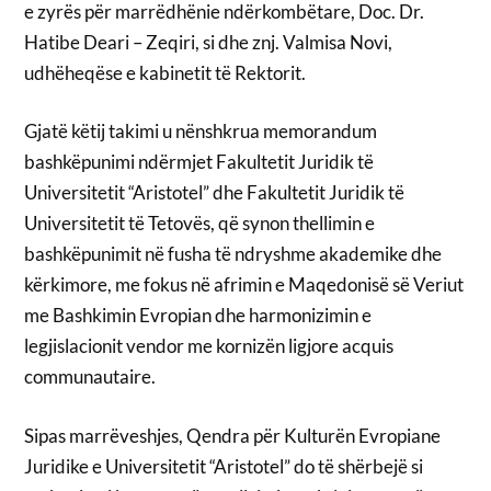
e zyrës për marrëdhënie ndërkombëtare, Doc. Dr.
Hatibe Deari – Zeqiri, si dhe znj. Valmisa Novi,
udhëheqëse e kabinetit të Rektorit.
Gjatë këtij takimi u nënshkrua memorandum
bashkëpunimi ndërmjet Fakultetit Juridik të
Universitetit “Aristotel” dhe Fakultetit Juridik të
Universitetit të Tetovës, që synon thellimin e
bashkëpunimit në fusha të ndryshme akademike dhe
kërkimore, me fokus në afrimin e Maqedonisë së Veriut
me Bashkimin Evropian dhe harmonizimin e
legjislacionit vendor me kornizën ligjore acquis
communautaire.
Sipas marrëveshjes, Qendra për Kulturën Evropiane
Juridike e Universitetit “Aristotel” do të shërbejë si