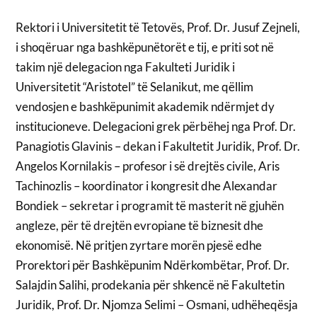
Rektori i Universitetit të Tetovës, Prof. Dr. Jusuf Zejneli,
i shoqëruar nga bashkëpunëtorët e tij, e priti sot në
takim një delegacion nga Fakulteti Juridik i
Universitetit “Aristotel” të Selanikut, me qëllim
vendosjen e bashkëpunimit akademik ndërmjet dy
institucioneve. Delegacioni grek përbëhej nga Prof. Dr.
Panagiotis Glavinis – dekan i Fakultetit Juridik, Prof. Dr.
Angelos Kornilakis – profesor i së drejtës civile, Aris
Tachinozlis – koordinator i kongresit dhe Alexandar
Bondiek – sekretar i programit të masterit në gjuhën
angleze, për të drejtën evropiane të biznesit dhe
ekonomisë. Në pritjen zyrtare morën pjesë edhe
Prorektori për Bashkëpunim Ndërkombëtar, Prof. Dr.
Salajdin Salihi, prodekania për shkencë në Fakultetin
Juridik, Prof. Dr. Njomza Selimi – Osmani, udhëheqësja