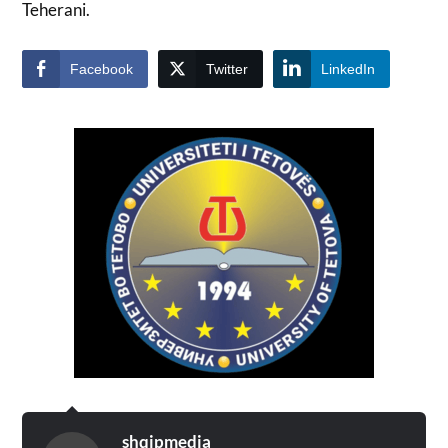
Teherani.
Facebook
Twitter
LinkedIn
shqipmedia