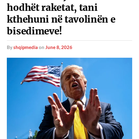
hodhët raketat, tani
kthehuni në tavolinën e
bisedimeve!
by
shqipmedia
on
June 8, 2026