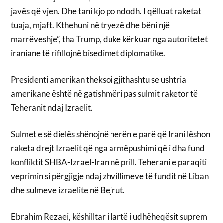
javës që vjen. Dhe tani kjo po ndodh. I qëlluat raketat
tuaja, mjaft. Kthehuni në tryezë dhe bëni një
marrëveshje”, tha Trump, duke kërkuar nga autoritetet
iraniane të rifillojnë bisedimet diplomatike.
Presidenti amerikan theksoi gjithashtu se ushtria
amerikane është në gatishmëri pas sulmit raketor të
Teheranit ndaj Izraelit.
Sulmet e së dielës shënojnë herën e parë që Irani lëshon
raketa drejt Izraelit që nga armëpushimi që i dha fund
konfliktit SHBA-Izrael-Iran në prill. Teherani e paraqiti
veprimin si përgjigje ndaj zhvillimeve të fundit në Liban
dhe sulmeve izraelite në Bejrut.
Ebrahim Rezaei, këshilltar i lartë i udhëheqësit suprem