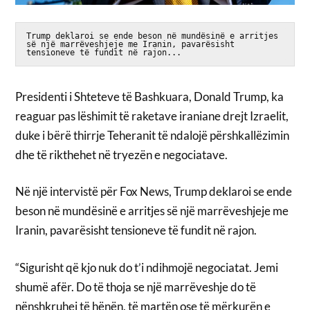
Trump deklaroi se ende beson në mundësinë e arritjes 
së një marrëveshjeje me Iranin, pavarësisht 
tensioneve të fundit në rajon...
Presidenti i Shteteve të Bashkuara, Donald Trump, ka
reaguar pas lëshimit të raketave iraniane drejt Izraelit,
duke i bërë thirrje Teheranit të ndalojë përshkallëzimin
dhe të rikthehet në tryezën e negociatave.
Në një intervistë për Fox News, Trump deklaroi se ende
beson në mundësinë e arritjes së një marrëveshjeje me
Iranin, pavarësisht tensioneve të fundit në rajon.
“Sigurisht që kjo nuk do t’i ndihmojë negociatat. Jemi
shumë afër. Do të thoja se një marrëveshje do të
nënshkruhej të hënën, të martën ose të mërkurën e