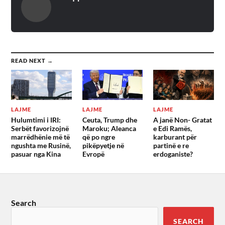
READ NEXT →
LAJME
LAJME
LAJME
Hulumtimi i IRI:
Ceuta, Trump dhe
A janë Non- Gratat
Serbët favorizojnë
Maroku; Aleanca
e Edi Ramës,
marrëdhënie më të
që po ngre
karburant për
ngushta me Rusinë,
pikëpyetje në
partinë e re
pasuar nga Kina
Evropë
erdoganiste?
Search
SEARCH