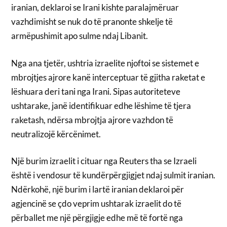
iranian, deklaroi se Irani kishte paralajmëruar
vazhdimisht se nuk do të pranonte shkelje të
armëpushimit apo sulme ndaj Libanit.
Nga ana tjetër, ushtria izraelite njoftoi se sistemet e
mbrojtjes ajrore kanë interceptuar të gjitha raketat e
lëshuara deri tani nga Irani. Sipas autoriteteve
ushtarake, janë identifikuar edhe lëshime të tjera
raketash, ndërsa mbrojtja ajrore vazhdon të
neutralizojë kërcënimet.
Një burim izraelit i cituar nga Reuters tha se Izraeli
është i vendosur të kundërpërgjigjet ndaj sulmit iranian.
Ndërkohë, një burim i lartë iranian deklaroi për
agjencinë se çdo veprim ushtarak izraelit do të
përballet me një përgjigje edhe më të fortë nga