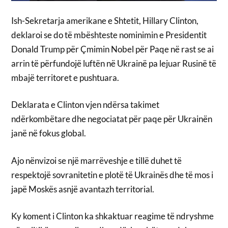
Ish-Sekretarja amerikane e Shtetit, Hillary Clinton,
deklaroi se do të mbështeste nominimin e Presidentit
Donald Trump për Çmimin Nobel për Paqe në rast se ai
arrin të përfundojë luftën në Ukrainë pa lejuar Rusinë të
mbajë territoret e pushtuara.
Deklarata e Clinton vjen ndërsa takimet
ndërkombëtare dhe negociatat për paqe për Ukrainën
janë në fokus global.
Ajo nënvizoi se një marrëveshje e tillë duhet të
respektojë sovranitetin e plotë të Ukrainës dhe të mos i
japë Moskës asnjë avantazh territorial.
Ky koment i Clinton ka shkaktuar reagime të ndryshme