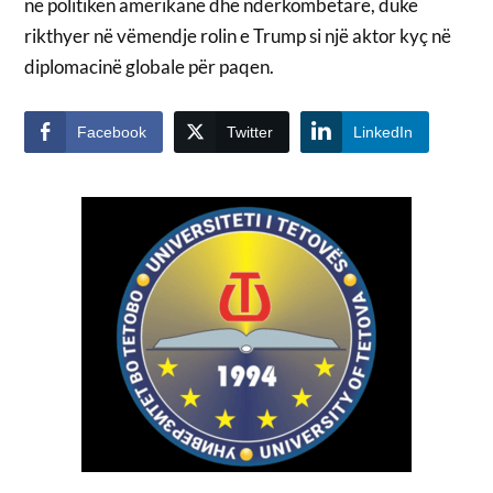
në politikën amerikane dhe ndërkombëtare, duke
rikthyer në vëmendje rolin e Trump si një aktor kyç në
diplomacinë globale për paqen.
Facebook
Twitter
LinkedIn