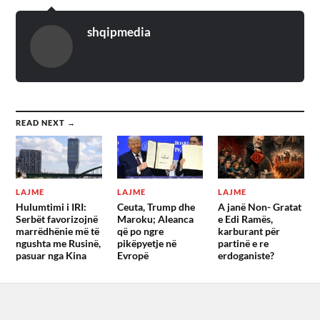
shqipmedia
READ NEXT →
LAJME
LAJME
LAJME
Hulumtimi i IRI:
Ceuta, Trump dhe
A janë Non- Gratat
Serbët favorizojnë
Maroku; Aleanca
e Edi Ramës,
marrëdhënie më të
që po ngre
karburant për
ngushta me Rusinë,
pikëpyetje në
partinë e re
pasuar nga Kina
Evropë
erdoganiste?