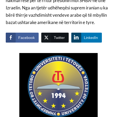
hakmarrëse për të rritur presionin mbi SHBA-në dhe
Izraelin. Nga an tjetër udhëheqësi suprem iranian u ka
bërë thirrje vazhdimisht vendeve arabe që të mbyllin
bazat ushtarake amerikane në territorin e tyre.
Facebook
Twitter
LinkedIn