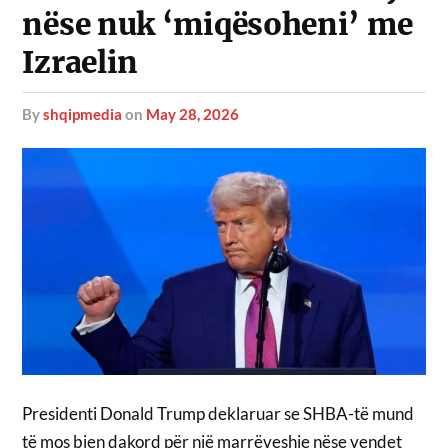
nëse nuk ‘miqësoheni’ me
Izraelin
by
shqipmedia
on
May 28, 2026
Presidenti Donald Trump deklaruar se SHBA-të mund
të mos bien dakord për një marrëveshje nëse vendet