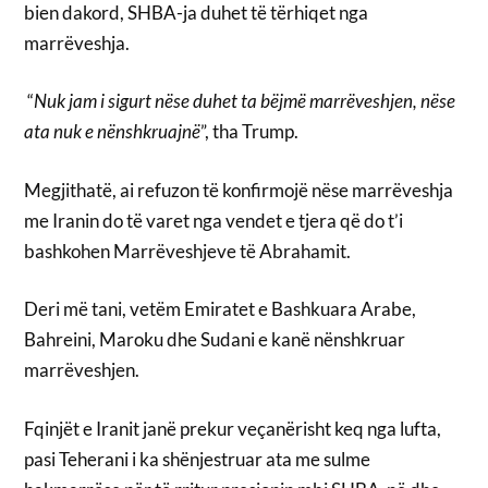
bien dakord, SHBA-ja duhet të tërhiqet nga
marrëveshja.
“
Nuk jam i sigurt nëse duhet ta bëjmë marrëveshjen, nëse
ata nuk e nënshkruajnë
”, tha Trump.
Megjithatë, ai refuzon të konfirmojë nëse marrëveshja
me Iranin do të varet nga vendet e tjera që do t’i
bashkohen Marrëveshjeve të Abrahamit.
Deri më tani, vetëm Emiratet e Bashkuara Arabe,
Bahreini, Maroku dhe Sudani e kanë nënshkruar
marrëveshjen.
Fqinjët e Iranit janë prekur veçanërisht keq nga lufta,
pasi Teherani i ka shënjestruar ata me sulme