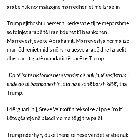
arabe nuk normalizojnë marrëdhëniet me Izraelin
Trump gjithashtu përsëriti kërkesat e tij të mëparshme
se fqinjët arabë të Iranit duhet t’i bashkohen
Marrëveshjeve të Abrahamit. Marrëveshja normalizoi
marrëdhëniet midis nënshkruesve arabë dhe Izraelit
dhe u arrit gjatë mandatit të parë të Trump.
“
Do të ishte historike nëse vendet që nuk janë regjistruar
ende do të bashkoheshin, ata na e kanë borxh këtë”,
tha
Trump.
I dërguari i tij, Steve Witkoff, theksoi se ai po e “nxit”
këtë çështje në bisedime me të gjitha palët.
Trump ndërhyn, duke thënë se nëse vendet arabe nuk