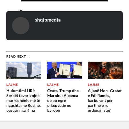
shqipmedia
READ NEXT →
LAJME
LAJME
LAJME
Hulumtimi i IRI:
Ceuta, Trump dhe
A janë Non- Gratat
Serbët favorizojnë
Maroku; Aleanca
e Edi Ramës,
marrëdhënie më të
që po ngre
karburant për
ngushta me Rusinë,
pikëpyetje në
partinë e re
pasuar nga Kina
Evropë
erdoganiste?