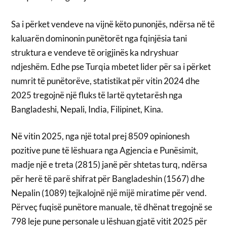
Sa i përket vendeve na vijnë këto punonjës, ndërsa në të
kaluarën dominonin punëtorët nga fqinjësia tani
struktura e vendeve të origjinës ka ndryshuar
ndjeshëm. Edhe pse Turqia mbetet lider për sa i përket
numrit të punëtorëve, statistikat për vitin 2024 dhe
2025 tregojnë një fluks të lartë qytetarësh nga
Bangladeshi, Nepali, India, Filipinet, Kina.
Në vitin 2025, nga një total prej 8509 opinionesh
pozitive pune të lëshuara nga Agjencia e Punësimit,
madje një e treta (2815) janë për shtetas turq, ndërsa
për herë të parë shifrat për Bangladeshin (1567) dhe
Nepalin (1089) tejkalojnë një mijë miratime për vend.
Përveç fuqisë punëtore manuale, të dhënat tregojnë se
798 leje pune personale u lëshuan gjatë vitit 2025 për