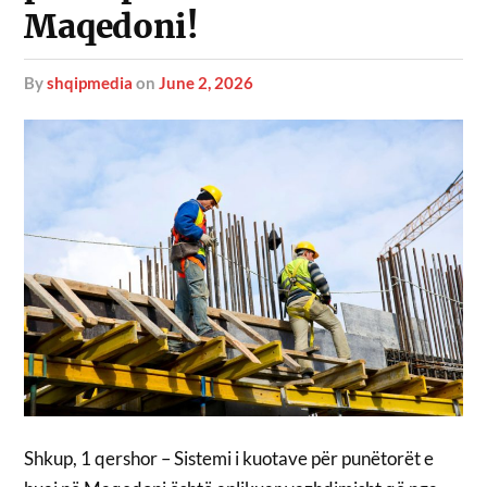
Maqedoni!
by
shqipmedia
on
June 2, 2026
Shkup, 1 qershor – Sistemi i kuotave për punëtorët e