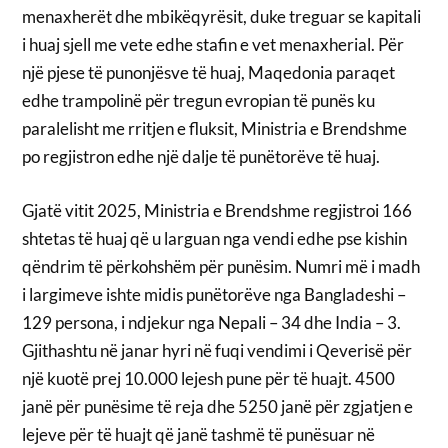
menaxherët dhe mbikëqyrësit, duke treguar se kapitali
i huaj sjell me vete edhe stafin e vet menaxherial. Për
një pjese të punonjësve të huaj, Maqedonia paraqet
edhe trampolinë për tregun evropian të punës ku
paralelisht me rritjen e fluksit, Ministria e Brendshme
po regjistron edhe një dalje të punëtorëve të huaj.
Gjatë vitit 2025, Ministria e Brendshme regjistroi 166
shtetas të huaj që u larguan nga vendi edhe pse kishin
qëndrim të përkohshëm për punësim. Numri më i madh
i largimeve ishte midis punëtorëve nga Bangladeshi –
129 persona, i ndjekur nga Nepali – 34 dhe India – 3.
Gjithashtu në janar hyri në fuqi vendimi i Qeverisë për
një kuotë prej 10.000 lejesh pune për të huajt. 4500
janë për punësime të reja dhe 5250 janë për zgjatjen e
lejeve për të huajt që janë tashmë të punësuar në