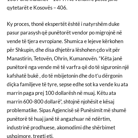
qytetarët e Kosovës – 406.
Ky proces, thonë ekspertët është i natyrshëm duke
pasur parasysh që punëtorët vendor po migrojnë në
vende të tjera evropiane. Shumica e lejeve kërkohen
për Shkupin, dhe disa dhjetëra lëshohen çdo vit për
Manastirin, Tetovën, Ohrin, Kumanovën. “Këta janë
punëtorë nga vende më të varfra që do të siguronin një
kafshatë bukë , do të mbijetonin dhe do t’u dërgonin
diçka familjeve të tyre, sepse edhe sot ka vende ku ata
marrin paga prej 100 dollarësh në muaj. Këtu ata
marrin 600-800 dollarë”, shtojnë njohësit e kësaj
problematike. Sipas Agjencisë së Punësimit më shumë
punëtorë të huaj janë të angazhuar në ndërtim,
industrinë prodhuese, akomodimi dhe shërbimet
ushqimore, tregti etj.