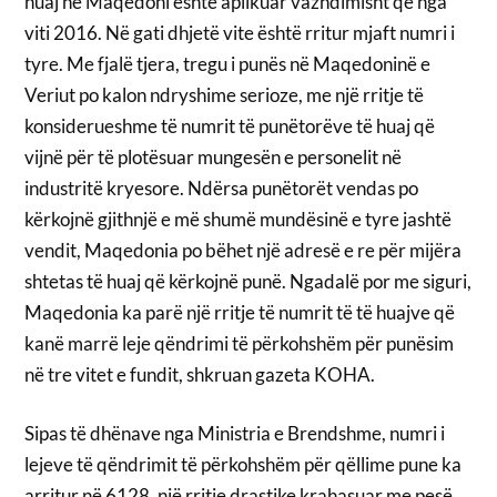
huaj në Maqedoni është aplikuar vazhdimisht që nga
viti 2016. Në gati dhjetë vite është rritur mjaft numri i
tyre. Me fjalë tjera, tregu i punës në Maqedoninë e
Veriut po kalon ndryshime serioze, me një rritje të
konsiderueshme të numrit të punëtorëve të huaj që
vijnë për të plotësuar mungesën e personelit në
industritë kryesore. Ndërsa punëtorët vendas po
kërkojnë gjithnjë e më shumë mundësinë e tyre jashtë
vendit, Maqedonia po bëhet një adresë e re për mijëra
shtetas të huaj që kërkojnë punë. Ngadalë por me siguri,
Maqedonia ka parë një rritje të numrit të të huajve që
kanë marrë leje qëndrimi të përkohshëm për punësim
në tre vitet e fundit, shkruan gazeta KOHA.
Sipas të dhënave nga Ministria e Brendshme, numri i
lejeve të qëndrimit të përkohshëm për qëllime pune ka
arritur në 6128, një rritje drastike krahasuar me pesë