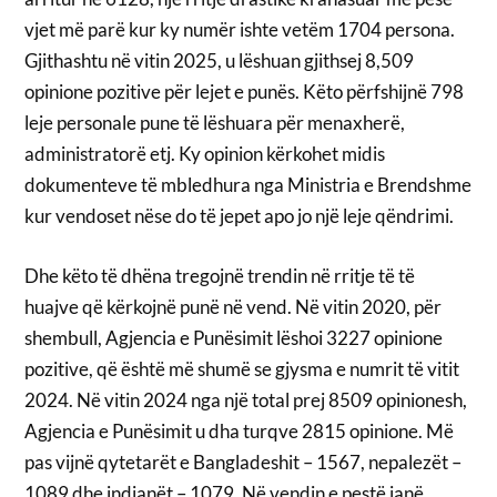
vjet më parë kur ky numër ishte vetëm 1704 persona.
Gjithashtu në vitin 2025, u lëshuan gjithsej 8,509
opinione pozitive për lejet e punës. Këto përfshijnë 798
leje personale pune të lëshuara për menaxherë,
administratorë etj. Ky opinion kërkohet midis
dokumenteve të mbledhura nga Ministria e Brendshme
kur vendoset nëse do të jepet apo jo një leje qëndrimi.
Dhe këto të dhëna tregojnë trendin në rritje të të
huajve që kërkojnë punë në vend. Në vitin 2020, për
shembull, Agjencia e Punësimit lëshoi ​​3227 opinione
pozitive, që është më shumë se gjysma e numrit të vitit
2024. Në vitin 2024 nga një total prej 8509 opinionesh,
Agjencia e Punësimit u dha turqve 2815 opinione. Më
pas vijnë qytetarët e Bangladeshit – 1567, nepalezët –
1089 dhe indianët – 1079. Në vendin e pestë janë