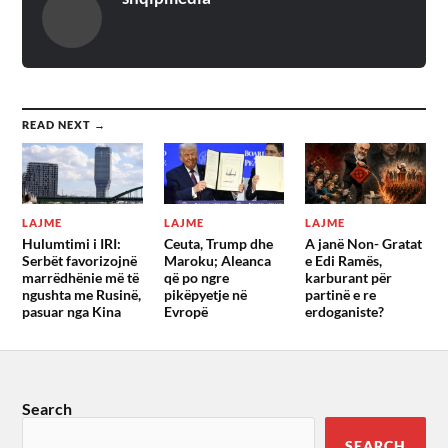
READ NEXT →
LAJME
LAJME
LAJME
Hulumtimi i IRI:
Ceuta, Trump dhe
A janë Non- Gratat
Serbët favorizojnë
Maroku; Aleanca
e Edi Ramës,
marrëdhënie më të
që po ngre
karburant për
ngushta me Rusinë,
pikëpyetje në
partinë e re
pasuar nga Kina
Evropë
erdoganiste?
Search
SEARCH