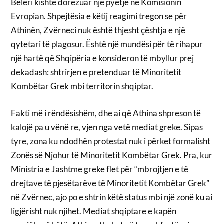
Beleri kishte dorëzuar një pyetje në Komisionin
Evropian. Shpejtësia e këtij reagimi tregon se për
Athinën, Zvërneci nuk është thjesht çështja e një
qytetari të plagosur. Është një mundësi për të rihapur
një hartë që Shqipëria e konsideron të mbyllur prej
dekadash: shtrirjen e pretenduar të Minoritetit
Kombëtar Grek mbi territorin shqiptar.
Fakti më i rëndësishëm, dhe ai që Athina shpreson të
kalojë pa u vënë re, vjen nga vetë mediat greke. Sipas
tyre, zona ku ndodhën protestat nuk i përket formalisht
Zonës së Njohur të Minoritetit Kombëtar Grek. Pra, kur
Ministria e Jashtme greke flet për “mbrojtjen e të
drejtave të pjesëtarëve të Minoritetit Kombëtar Grek”
në Zvërnec, ajo po e shtrin këtë status mbi një zonë ku ai
ligjërisht nuk njihet. Mediat shqiptare e kapën