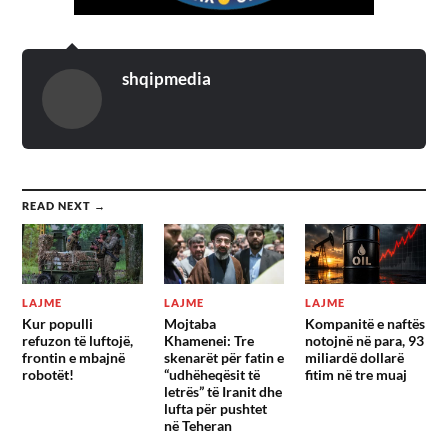
shqipmedia
READ NEXT →
LAJME
LAJME
LAJME
Kur populli
Mojtaba
Kompanitë e naftës
refuzon të luftojë,
Khamenei: Tre
notojnë në para, 93
frontin e mbajnë
skenarët për fatin e
miliardë dollarë
robotët!
“udhëheqësit të
fitim në tre muaj
letrës” të Iranit dhe
lufta për pushtet
në Teheran