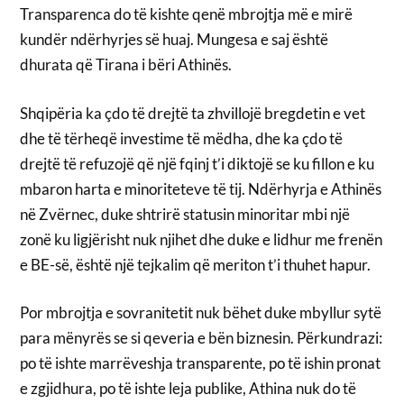
Transparenca do të kishte qenë mbrojtja më e mirë
kundër ndërhyrjes së huaj. Mungesa e saj është
dhurata që Tirana i bëri Athinës.
Shqipëria ka çdo të drejtë ta zhvillojë bregdetin e vet
dhe të tërheqë investime të mëdha, dhe ka çdo të
drejtë të refuzojë që një fqinj t’i diktojë se ku fillon e ku
mbaron harta e minoriteteve të tij. Ndërhyrja e Athinës
në Zvërnec, duke shtrirë statusin minoritar mbi një
zonë ku ligjërisht nuk njihet dhe duke e lidhur me frenën
e BE-së, është një tejkalim që meriton t’i thuhet hapur.
Por mbrojtja e sovranitetit nuk bëhet duke mbyllur sytë
para mënyrës se si qeveria e bën biznesin. Përkundrazi:
po të ishte marrëveshja transparente, po të ishin pronat
e zgjidhura, po të ishte leja publike, Athina nuk do të