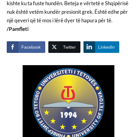
kishte ku ta fuste hundën. Beteja e vërtetë e Shqipërisë
nuk është vetëm kundër presionit grek. Është edhe për
një qeveri që të mos i lërë dyer të hapura për të.
/Pamfleti
Facebook
Twitter
LinkedIn