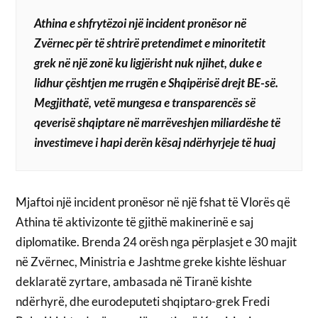
Athina e shfrytëzoi një incident pronësor në
Zvërnec për të shtrirë pretendimet e minoritetit
grek në një zonë ku ligjërisht nuk njihet, duke e
lidhur çështjen me rrugën e Shqipërisë drejt BE-së.
Megjithatë, vetë mungesa e transparencës së
qeverisë shqiptare në marrëveshjen miliardëshe të
investimeve i hapi derën kësaj ndërhyrjeje të huaj
Mjaftoi një incident pronësor në një fshat të Vlorës që
Athina të aktivizonte të gjithë makinerinë e saj
diplomatike. Brenda 24 orësh nga përplasjet e 30 majit
në Zvërnec, Ministria e Jashtme greke kishte lëshuar
deklaratë zyrtare, ambasada në Tiranë kishte
ndërhyrë, dhe eurodeputeti shqiptaro-grek Fredi