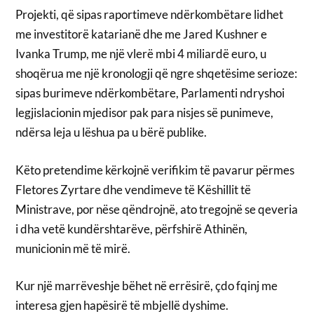
Projekti, që sipas raportimeve ndërkombëtare lidhet
me investitorë katarianë dhe me Jared Kushner e
Ivanka Trump, me një vlerë mbi 4 miliardë euro, u
shoqërua me një kronologji që ngre shqetësime serioze:
sipas burimeve ndërkombëtare, Parlamenti ndryshoi
legjislacionin mjedisor pak para nisjes së punimeve,
ndërsa leja u lëshua pa u bërë publike.
Këto pretendime kërkojnë verifikim të pavarur përmes
Fletores Zyrtare dhe vendimeve të Këshillit të
Ministrave, por nëse qëndrojnë, ato tregojnë se qeveria
i dha vetë kundërshtarëve, përfshirë Athinën,
municionin më të mirë.
Kur një marrëveshje bëhet në errësirë, çdo fqinj me
interesa gjen hapësirë të mbjellë dyshime.