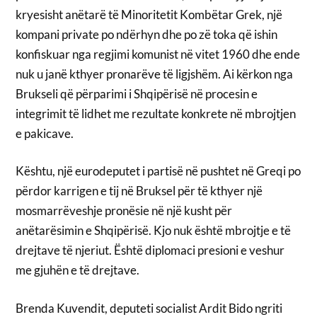
kryesisht anëtarë të Minoritetit Kombëtar Grek, një
kompani private po ndërhyn dhe po zë toka që ishin
konfiskuar nga regjimi komunist në vitet 1960 dhe ende
nuk u janë kthyer pronarëve të ligjshëm. Ai kërkon nga
Brukseli që përparimi i Shqipërisë në procesin e
integrimit të lidhet me rezultate konkrete në mbrojtjen
e pakicave.
Kështu, një eurodeputet i partisë në pushtet në Greqi po
përdor karrigen e tij në Bruksel për të kthyer një
mosmarrëveshje pronësie në një kusht për
anëtarësimin e Shqipërisë. Kjo nuk është mbrojtje e të
drejtave të njeriut. Është diplomaci presioni e veshur
me gjuhën e të drejtave.
Brenda Kuvendit, deputeti socialist Ardit Bido ngriti