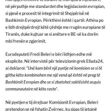
në përputhje me standardet dhe legjislacionin evropian,
si pjesë e procesit të integrimit të Shqipërisë në
Bashkimin Evropian. Përkthimi është i qartë: Athina po
e lidh drejtpërdrejt këtë çështje me rrugën europiane të
Tiranës, duke kujtuar se si anëtare e BE-së ka dorën
mbi frenën e zgjerimit.
Eurodeputeti Fredi Beleri e bëri lidhjen edhe më
eksplicite. Në intervistë për televizionin grek Ellada24,
ai deklaroi:
“Unë kam bërë një pyetje në komision se si të
gjitha këto kombinohen me një vend që është në prag të
Bashkimit Evropian dhe se si zbatohet saktësisht acquis
communautaire në këto raste”
.
Në pyetjen e tij drejtuar Komisionit Evropian, Beleri
pretendon se në fshatin Zvërnec, ku sipas tij jetojnë