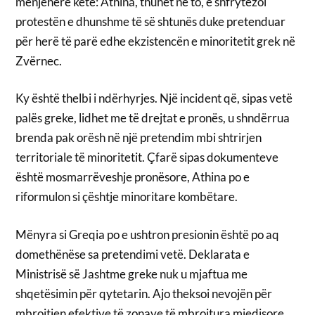
menjëherë këtë: Athina, thuhet në to, e shfrytëzoi
protestën e dhunshme të së shtunës duke pretenduar
për herë të parë edhe ekzistencën e minoritetit grek në
Zvërnec.
Ky është thelbi i ndërhyrjes. Një incident që, sipas vetë
palës greke, lidhet me të drejtat e pronës, u shndërrua
brenda pak orësh në një pretendim mbi shtrirjen
territoriale të minoritetit. Çfarë sipas dokumenteve
është mosmarrëveshje pronësore, Athina po e
riformulon si çështje minoritare kombëtare.
Mënyra si Greqia po e ushtron presionin është po aq
domethënëse sa pretendimi vetë. Deklarata e
Ministrisë së Jashtme greke nuk u mjaftua me
shqetësimin për qytetarin. Ajo theksoi nevojën për
mbrojtjen efektive të zonave të mbrojtura mjedisore,