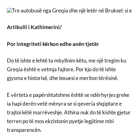
Artikulli i Kathimerini/
Por integriteti kërkon edhe anën tjetër
Do të ishte e lehtë ta mbyllnim këtu, me një tregim ku
Greqia është e vetmja fajtore. Por kjo do të ishte
gjysma e historisë, dhe lexuesi e meriton tërësinë.
E vërteta e papërshtatshme është se ndërhyrjes greke
ia hapi derën vetë mënyra se si qeveria shqiptare e
trajtoi këtë marrëveshje. Athina nuk do të kishte gjetur
terren po të mos ekzistonin pyetje legjitime mbi
transparencën.