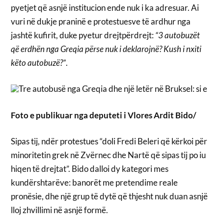
pyetjet që asnjë institucion ende nuk i ka adresuar. Ai
vuri në dukje praninë e protestuesve të ardhur nga
jashtë kufirit, duke pyetur drejtpërdrejt:
“3 autobuzët
që erdhën nga Greqia përse nuk i deklarojnë? Kush i nxiti
këto autobuzë?”
.
Foto e publikuar nga deputeti i Vlores Ardit Bido/
Sipas tij, ndër protestues “doli Fredi Beleri që kërkoi për
minoritetin grek në Zvërnec dhe Nartë që sipas tij po iu
hiqen të drejtat”. Bido dalloi dy kategori mes
kundërshtarëve: banorët me pretendime reale
pronësie, dhe një grup të dytë që thjesht nuk duan asnjë
lloj zhvillimi në asnjë formë.