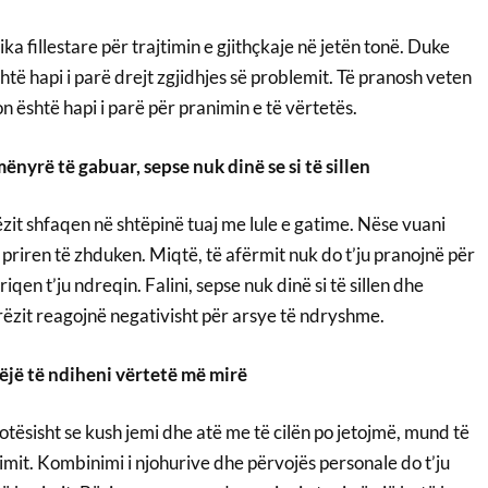
ka fillestare për trajtimin e gjithçkaje në jetën tonë. Duke
të hapi i parë drejt zgjidhjes së problemit. Të pranosh veten
n është hapi i parë për pranimin e të vërtetës.
ënyrë të gabuar, sepse nuk dinë se si të sillen
zit shfaqen në shtëpinë tuaj me lule e gatime. Nëse vuani
 priren të zhduken. Miqtë, të afërmit nuk do t’ju pranojnë për
riqen t’ju ndreqin. Falini, sepse nuk dinë si të sillen dhe
rëzit reagojnë negativisht për arsye të ndryshme.
bëjë të ndiheni vërtetë më mirë
tësisht se kush jemi dhe atë me të cilën po jetojmë, mund të
rimit. Kombinimi i njohurive dhe përvojës personale do t’ju