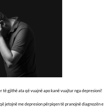
ër të gjithë ata që vuajnë apo kanë vuajtur nga depresioni!
z që jetojnë me depresion përpiqen të pranojnë diagnozën e