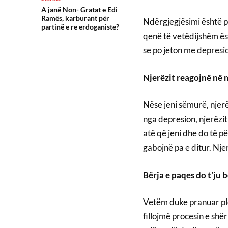
A janë Non- Gratat e Edi
Ramës, karburant për
Ndërgjegjësimi është pi
partinë e re erdoganiste?
qenë të vetëdijshëm ësh
se po jeton me depresio
Njerëzit reagojnë në m
Nëse jeni sëmurë, njerë
nga depresion, njerëzit
atë që jeni dhe do të pë
gabojnë pa e ditur. Nje
Bërja e paqes do t’ju 
Vetëm duke pranuar plo
fillojmë procesin e shë