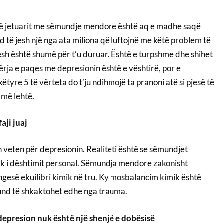
të jetuarit me sëmundje mendore është aq e madhe saqë
d të jesh një nga ata miliona që luftojnë me këtë problem të
sh është shumë për t’u duruar. Është e turpshme dhe shihet
Bërja e paqes me depresionin është e vështirë, por e
ëtyre 5 të vërteta do t’ju ndihmojë ta pranoni atë si pjesë të
 më lehtë.
aji juaj
 veten për depresionin. Realiteti është se sëmundjet
k i dështimit personal. Sëmundja mendore zakonisht
gesë ekuilibri kimik në tru. Ky mosbalancim kimik është
und të shkaktohet edhe nga trauma.
depresion nuk është një shenjë e dobësisë