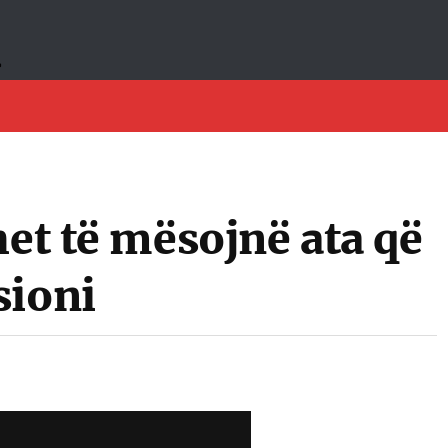
het të mësojnë ata që
sioni