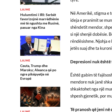
LAJME
Në Amerikë, stigma e 
Hulumtimi i IRI: Serbët
favorizojnë marrëdhënie
ideja e pranimit se mun
më të ngushta me Rusinë,
shëndetit mendor, shpe
pasuar nga Kina
si një shenjë dobësie. 
rëndësishme. Njohja e k
jetës suaj dhe ta kuroni
LAJME
Depresioni nuk është f
Ceuta, Trump dhe
Maroku; Aleanca që po
ngre pikëpyetje në
Është gabim të fajësosh
Evropë
mendore nuk janë shka
shkaktohet nga një mun
shpesh gjenetik, por m
Të pranosh që jeni në 
LAJME