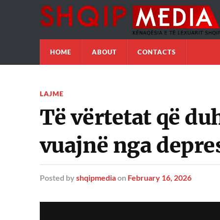
HOME
ABOUT
CONTACTS
LAJME
Të vërtetat që du
vuajnë nga depre
Posted
by
shqipmedia
on
February 16, 2026