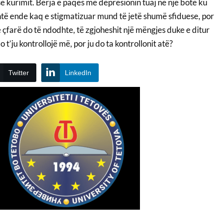
ë kurimit. Bërja e paqes me depresionin tuaj në një botë ku
ë ende kaq e stigmatizuar mund të jetë shumë sfiduese, por
 çfarë do të ndodhte, të zgjoheshit një mëngjes duke e ditur
o t’ju kontrollojë më, por ju do ta kontrollonit atë?
Twitter
LinkedIn