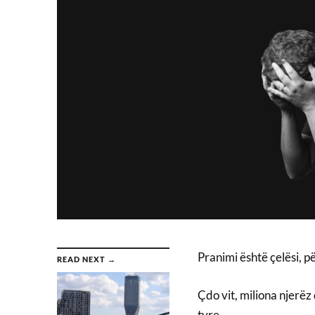
Pranimi është çelësi, p
READ NEXT →
Çdo vit, miliona njerë
tyre.