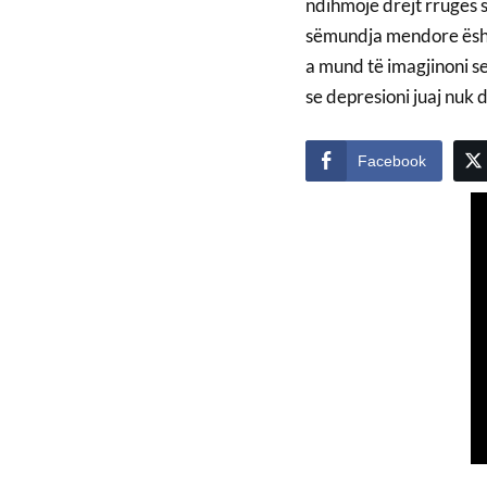
ndihmojë drejt rrugës s
sëmundja mendore ësht
a mund të imagjinoni se
se depresioni juaj nuk d
Facebook