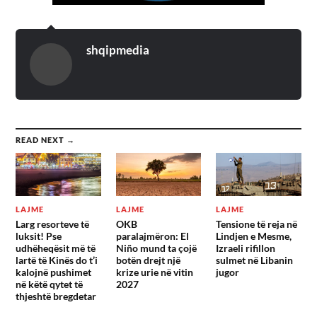
shqipmedia
READ NEXT →
LAJME
LAJME
LAJME
Larg resorteve të
OKB
Tensione të reja në
luksit! Pse
paralajmëron: El
Lindjen e Mesme,
udhëheqësit më të
Niño mund ta çojë
Izraeli rifillon
lartë të Kinës do t’i
botën drejt një
sulmet në Libanin
kalojnë pushimet
krize urie në vitin
jugor
në këtë qytet të
2027
thjeshtë bregdetar