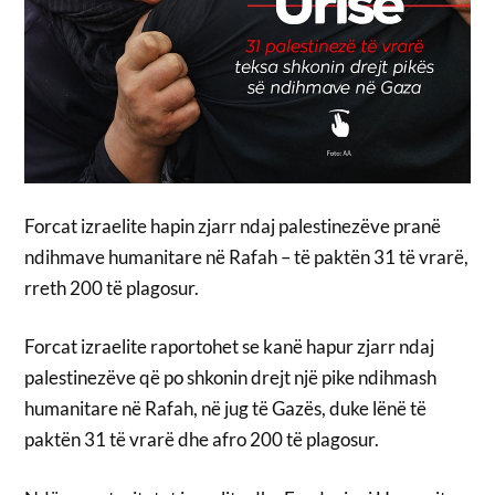
Forcat izraelite hapin zjarr ndaj palestinezëve pranë
ndihmave humanitare në Rafah – të paktën 31 të vrarë,
rreth 200 të plagosur.
Forcat izraelite raportohet se kanë hapur zjarr ndaj
palestinezëve që po shkonin drejt një pike ndihmash
humanitare në Rafah, në jug të Gazës, duke lënë të
paktën 31 të vrarë dhe afro 200 të plagosur.