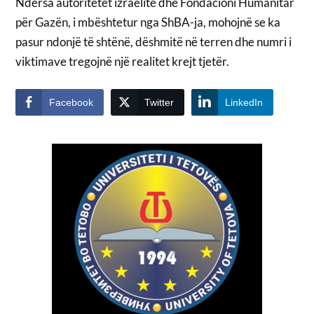
Ndërsa autoritetet izraelite dhe Fondacioni Humanitar
për Gazën, i mbështetur nga ShBA-ja, mohojnë se ka
pasur ndonjë të shtënë, dëshmitë në terren dhe numri i
viktimave tregojnë një realitet krejt tjetër.
Facebook
Twitter
LinkedIn