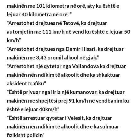
makinën me 101 kilometra në orë, aty ku është e
lejuar 40 kilometra në orë. “
“Arrestohet drejtues në Tetovë, ka drejtuar
automjetin me 111 km/h në vend ku është e lejuar 50
km/h”
“Arrestohet drejtues nga Demir Hisari, ka drejtuar
makinën me 3,43 promil alkool në gjak.”
“Arrestohet një qytetar nga Vallandova ka drejtuar
makinën nën ndikim të alkoolit dhe ka shkaktuar
aksident trafiku”
“Është privuar nga liria një kumanovar, ka drejtuar
makinën me shpejtësi prej 91 km/h në vendbanim ku
është e lejuar 40km/h”
“Është arrestuar qytetar i Velesit, ka drejtuar
makinën nën ndikim të alkoolit dhe e ka sulmuar
fizikisht policin”