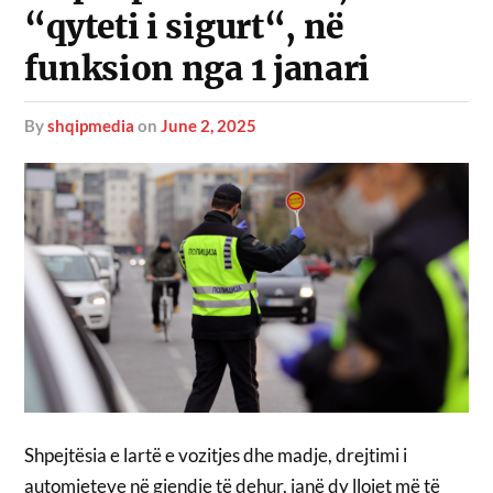
“qyteti i sigurt“, në
funksion nga 1 janari
by
shqipmedia
on
June 2, 2025
Shpejtësia e lartë e vozitjes dhe madje, drejtimi i
automjeteve në gjendje të dehur, janë dy llojet më të