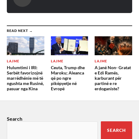
READ NEXT →
LAJME
LAJME
LAJME
Hulumtimi i IRI:
Ceuta, Trump dhe
A janë Non- Gratat
Serbët favorizojnë
Maroku; Aleanca
e Edi Ramës,
marrëdhënie më të
që po ngre
karburant për
ngushta me Rusinë,
pikëpyetje në
partinë e re
pasuar nga Kina
Evropë
erdoganiste?
Search
SEARCH