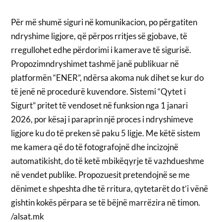
Për më shumë siguri në komunikacion, po përgatiten
ndryshime ligjore, që përpos rritjes së gjobave, të
rregullohet edhe përdorimi i kamerave të sigurisë.
Propozimndryshimet tashmë janë publikuar në
platformën “ENER”, ndërsa akoma nuk dihet se kur do
të jenë në procedurë kuvendore. Sistemi “Qytet i
Sigurt” pritet të vendoset në funksion nga 1 janari
2026, por kësaj i paraprin një proces i ndryshimeve
ligjore ku do të preken së paku 5 ligje. Me këtë sistem
me kamera që do të fotografojnë dhe incizojnë
automatikisht, do të ketë mbikëqyrje të vazhdueshme
në vendet publike. Propozuesit pretendojnë se me
dënimet e shpeshta dhe të rritura, qytetarët do t’i vënë
gishtin kokës përpara se të bëjnë marrëzira në timon.
/alsat.mk