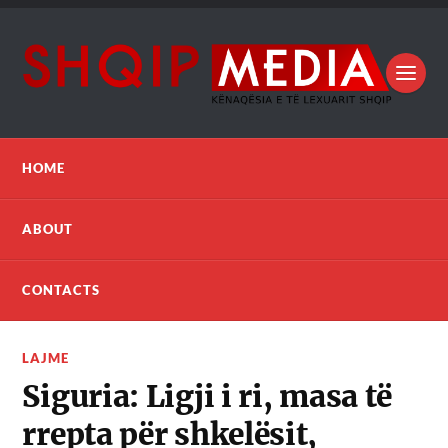
HOME
ABOUT
CONTACTS
LAJME
Siguria: Ligji i ri, masa të
rrepta për shkelësit,