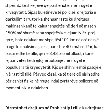
shpeshta të shkeljeve që po shënohen në rrugët e
kryeqytetit. Sipas buletineve të policisë, drejtoria e
qarkullimit rrugor ka shënuar raste ku drejtues
makinash kanë tejkaluar shpejtësinë deri në masën
150% më shumë se sa shpejtësia e lejuar. Njëri prej
tyre, ishte ndaluar me shpejtësi 101 km në orë në një
rrugë ku maksimalja e lejuar ishte 40 km/orë. Por, ka
pasur edhe të tillë, që në 3.43 promil alkool, i kanë
lejuar vetes të drejtojnë automjet në rrugët e
populluara të kryeqytetit. Kjo që shihni, është pasojë e
një rasti të tillë. Përveç kësaj, ka të tjerë që nisin edhe
përleshjet fizike në rrugë, ndaj zyrtarëve policore në
momentin kur ndalohen.
“Arrestohet drejtues në Probishtip i cili e ka drejtuar