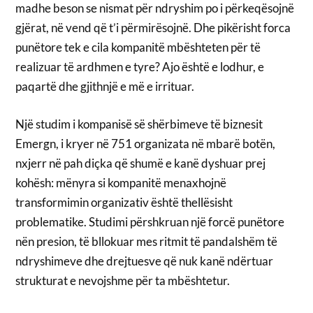
madhe beson se nismat për ndryshim po i përkeqësojnë
gjërat, në vend që t’i përmirësojnë. Dhe pikërisht forca
punëtore tek e cila kompanitë mbështeten për të
realizuar të ardhmen e tyre? Ajo është e lodhur, e
paqartë dhe gjithnjë e më e irrituar.
Një studim i kompanisë së shërbimeve të biznesit
Emergn, i kryer në 751 organizata në mbarë botën,
nxjerr në pah diçka që shumë e kanë dyshuar prej
kohësh: mënyra si kompanitë menaxhojnë
transformimin organizativ është thellësisht
problematike. Studimi përshkruan një forcë punëtore
nën presion, të bllokuar mes ritmit të pandalshëm të
ndryshimeve dhe drejtuesve që nuk kanë ndërtuar
strukturat e nevojshme për ta mbështetur.