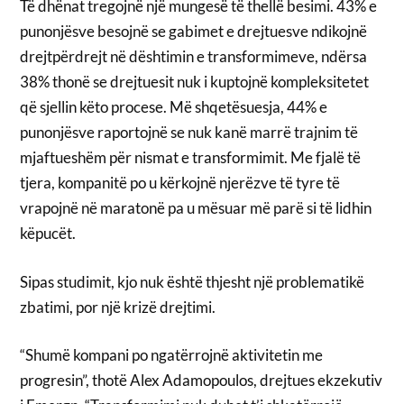
Të dhënat tregojnë një mungesë të thellë besimi. 43% e
punonjësve besojnë se gabimet e drejtuesve ndikojnë
drejtpërdrejt në dështimin e transformimeve, ndërsa
38% thonë se drejtuesit nuk i kuptojnë kompleksitetet
që sjellin këto procese. Më shqetësuesja, 44% e
punonjësve raportojnë se nuk kanë marrë trajnim të
mjaftueshëm për nismat e transformimit. Me fjalë të
tjera, kompanitë po u kërkojnë njerëzve të tyre të
vrapojnë në maratonë pa u mësuar më parë si të lidhin
këpucët.
Sipas studimit, kjo nuk është thjesht një problematikë
zbatimi, por një krizë drejtimi.
“Shumë kompani po ngatërrojnë aktivitetin me
progresin”, thotë Alex Adamopoulos, drejtues ekzekutiv