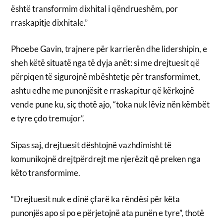
është transformim dixhital i qëndrueshëm, por
rraskapitje dixhitale.”
Phoebe Gavin, trajnere për karrierën dhe lidershipin, e
sheh këtë situatë nga të dyja anët: si me drejtuesit që
përpiqen të sigurojnë mbështetje për transformimet,
ashtu edhe me punonjësit e rraskapitur që kërkojnë
vende pune ku, siç thotë ajo, “toka nuk lëviz nën këmbët
e tyre çdo tremujor”.
Sipas saj, drejtuesit dështojnë vazhdimisht të
komunikojnë drejtpërdrejt me njerëzit që preken nga
këto transformime.
“Drejtuesit nuk e dinë çfarë ka rëndësi për këta
punonjës apo si po e përjetojnë ata punën e tyre”, thotë