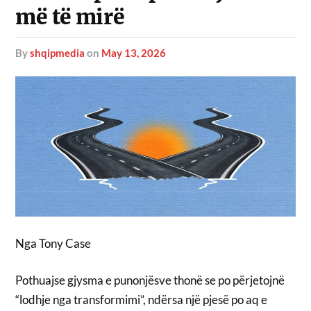
më të mirë
by
shqipmedia
on
May 13, 2026
Nga Tony Case
Pothuajse gjysma e punonjësve thonë se po përjetojnë
“lodhje nga transformimi”, ndërsa një pjesë po aq e