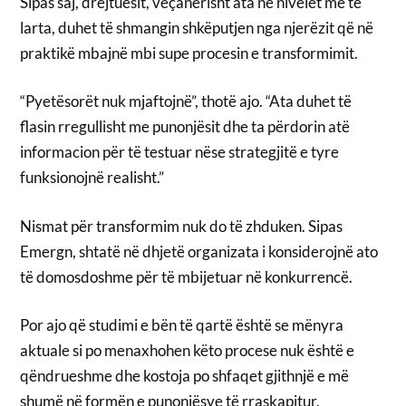
Sipas saj, drejtuesit, veçanërisht ata në nivelet më të
larta, duhet të shmangin shkëputjen nga njerëzit që në
praktikë mbajnë mbi supe procesin e transformimit.
“Pyetësorët nuk mjaftojnë”, thotë ajo. “Ata duhet të
flasin rregullisht me punonjësit dhe ta përdorin atë
informacion për të testuar nëse strategjitë e tyre
funksionojnë realisht.”
Nismat për transformim nuk do të zhduken. Sipas
Emergn, shtatë në dhjetë organizata i konsiderojnë ato
të domosdoshme për të mbijetuar në konkurrencë.
Por ajo që studimi e bën të qartë është se mënyra
aktuale si po menaxhohen këto procese nuk është e
qëndrueshme dhe kostoja po shfaqet gjithnjë e më
shumë në formën e punonjësve të rraskapitur,