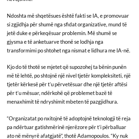
Ndoshta më shqetësues është fakti se IA, e promovuar
si zgjidhja për shumë nga sfidat organizative, mund të
jetë duke e përkeqësuar problemin. Më shumë se
gjysma e të anketuarve thonë se lodhja nga
transformimi po shtohet nga nismat e lidhura me IA-në.
Kjo do të thotë se mjetet që supozohej ta bënin punën
më të lehtë, po shtojnë një nivel tjetër kompleksiteti, një
tjetër kërkesë për t’u përvetësuar dhe një tjetër aftësi
për t’u mësuar, ndërkohë që problemet bazë të
menaxhimit të ndryshimit mbeten të pazgjidhura.
“Organizatat po nxitojnë të adoptojnë teknologji të reja
pa ndërtuar gatishmërinë njerëzore për t’i përballuar
ato në mënyrë afatgjatë”, thotë Adamopoulos. “Ky nuk