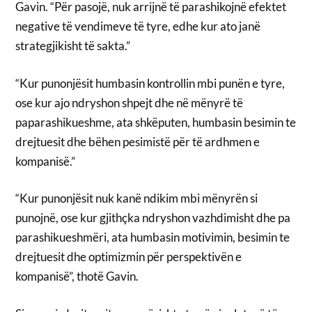
Gavin. “Për pasojë, nuk arrijnë të parashikojnë efektet
negative të vendimeve të tyre, edhe kur ato janë
strategjikisht të sakta.”
“Kur punonjësit humbasin kontrollin mbi punën e tyre,
ose kur ajo ndryshon shpejt dhe në mënyrë të
paparashikueshme, ata shkëputen, humbasin besimin te
drejtuesit dhe bëhen pesimistë për të ardhmen e
kompanisë.”
“Kur punonjësit nuk kanë ndikim mbi mënyrën si
punojnë, ose kur gjithçka ndryshon vazhdimisht dhe pa
parashikueshmëri, ata humbasin motivimin, besimin te
drejtuesit dhe optimizmin për perspektivën e
kompanisë”, thotë Gavin.