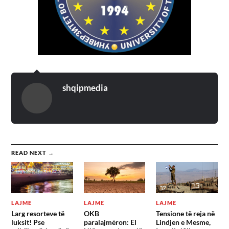
shqipmedia
READ NEXT →
LAJME
LAJME
LAJME
Larg resorteve të
OKB
Tensione të reja në
luksit! Pse
paralajmëron: El
Lindjen e Mesme,