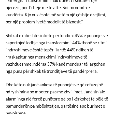
i Emergn. “Transformimi nuk duhet t’i shkatërrojë
njerëzit, por t’i bëjë më të aftë. Sot po ndodh e
kundërta. Kjo nuk është më vetëm një çështje drejtimi,
por një problem i vetë modelit të biznesit.”
Shifrat e mbështesin këtë përfundim: 49% e punonjësve
raportojnë lodhje nga transformimi; 44% thonë se ritmi
i ndryshimeve është tepër i lartë; 44% ndihen të
rraskapitur nga menaxhimi i ndryshimeve të
vazhdueshme; ndërsa 37% kanë menduar të largohen
nga puna për shkak të tronditjeve të pandërprera.
Dhe këto nuk janë ankesa të punonjësve që refuzojnë
ndryshimin apo mbeten pas me zhvillimet. Janë sinjale
alarmi nga një forcë punëtore që po i kërkohet të bëjë të
pamundurën pa mbështetjen, qartësinë apo burimet e
nevojshme.