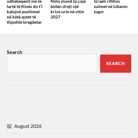
udhëheqësit më të
Niño mund ta çojë
Izraeli rifillon
lartë të Kinës do t’i
botën drejt një
sulmet në Libanin
kalojnë pushimet
krize urie në vitin
jugor
në këtë qytet të
2027
thjeshtë bregdetar
Search
SEARCH
August 2026