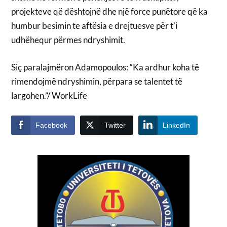
projekteve që dështojnë dhe një force punëtore që ka
humbur besimin te aftësia e drejtuesve për t’i
udhëhequr përmes ndryshimit.
Siç paralajmëron Adamopoulos: “Ka ardhur koha të
rimendojmë ndryshimin, përpara se talentet të
largohen.”/ WorkLife
Facebook
Twitter
LinkedIn