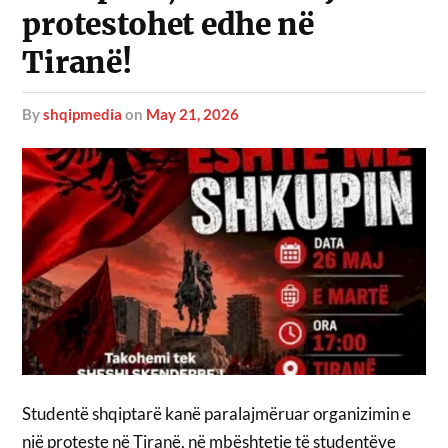
protestohet edhe në
Tiranë!
by
shqipmedia
on
May 21, 2026
Studentë shqiptarë kanë paralajmëruar organizimin e
një proteste në Tiranë, në mbështetje të studentëve