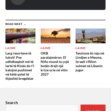
READ NEXT →
LAJME
LAJME
LAJME
Larg resorteve të
OKB
Tensione të reja në
luksit! Pse
paralajmëron: El
Lindjen e Mesme,
udhëheqësit më të
Niño mund ta çojë
Izraeli rifillon
lartë të Kinës do t’i
botën drejt një
sulmet në Libanin
kalojnë pushimet
krize urie në vitin
jugor
në këtë qytet të
2027
thjeshtë bregdetar
Search