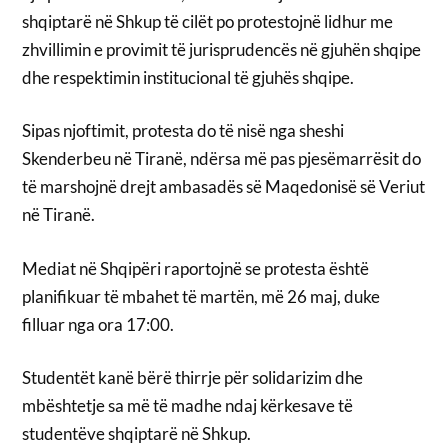
shqiptarë në Shkup të cilët po protestojnë lidhur me
zhvillimin e provimit të jurisprudencës në gjuhën shqipe
dhe respektimin institucional të gjuhës shqipe.
Sipas njoftimit, protesta do të nisë nga sheshi
Skenderbeu në Tiranë, ndërsa më pas pjesëmarrësit do
të marshojnë drejt ambasadës së Maqedonisë së Veriut
në Tiranë.
Mediat në Shqipëri raportojnë se protesta është
planifikuar të mbahet të martën, më 26 maj, duke
filluar nga ora 17:00.
Studentët kanë bërë thirrje për solidarizim dhe
mbështetje sa më të madhe ndaj kërkesave të
studentëve shqiptarë në Shkup.