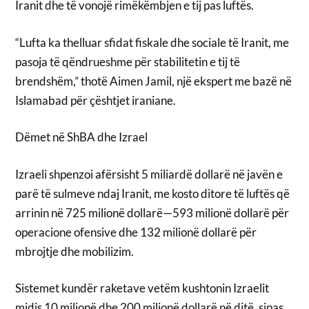
Iranit dhe të vonojë rimëkëmbjen e tij pas luftës.
“Lufta ka thelluar sfidat fiskale dhe sociale të Iranit, me
pasoja të qëndrueshme për stabilitetin e tij të
brendshëm,” thotë Aimen Jamil, një ekspert me bazë në
Islamabad për çështjet iraniane.
Dëmet në ShBA dhe Izrael
Izraeli shpenzoi afërsisht 5 miliardë dollarë në javën e
parë të sulmeve ndaj Iranit, me kosto ditore të luftës që
arrinin në 725 milionë dollarë—593 milionë dollarë për
operacione ofensive dhe 132 milionë dollarë për
mbrojtje dhe mobilizim.
Sistemet kundër raketave vetëm kushtonin Izraelit
midis 10 milionë dhe 200 milionë dollarë në ditë, sipas