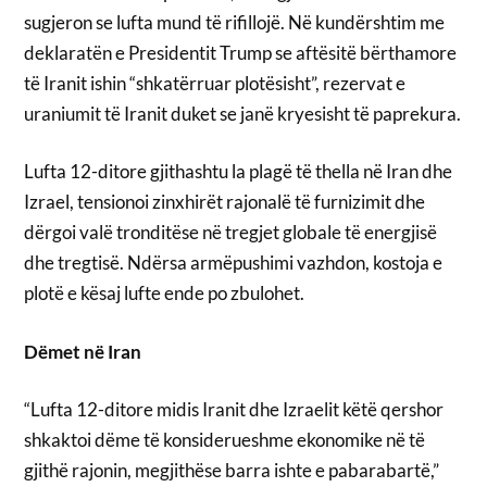
sugjeron se lufta mund të rifillojë. Në kundërshtim me
deklaratën e Presidentit Trump se aftësitë bërthamore
të Iranit ishin “shkatërruar plotësisht”, rezervat e
uraniumit të Iranit duket se janë kryesisht të paprekura.
Lufta 12-ditore gjithashtu la plagë të thella në Iran dhe
Izrael, tensionoi zinxhirët rajonalë të furnizimit dhe
dërgoi valë tronditëse në tregjet globale të energjisë
dhe tregtisë. Ndërsa armëpushimi vazhdon, kostoja e
plotë e kësaj lufte ende po zbulohet.
Dëmet në Iran
“Lufta 12-ditore midis Iranit dhe Izraelit këtë qershor
shkaktoi dëme të konsiderueshme ekonomike në të
gjithë rajonin, megjithëse barra ishte e pabarabartë,”