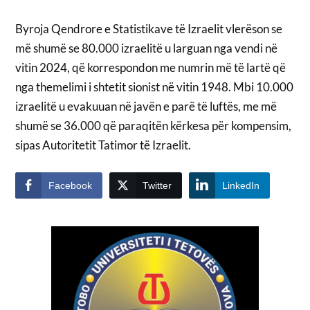
Byroja Qendrore e Statistikave të Izraelit vlerëson se
më shumë se 80.000 izraelitë u larguan nga vendi në
vitin 2024, që korrespondon me numrin më të lartë që
nga themelimi i shtetit sionist në vitin 1948. Mbi 10.000
izraelitë u evakuuan në javën e parë të luftës, me më
shumë se 36.000 që paraqitën kërkesa për kompensim,
sipas Autoritetit Tatimor të Izraelit.
Facebook
Twitter
LinkedIn