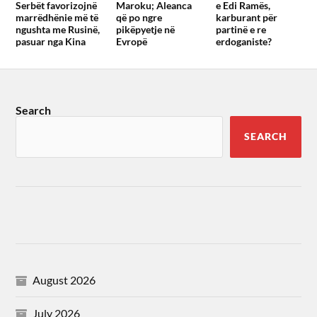
Serbët favorizojnë
Maroku; Aleanca
e Edi Ramës,
marrëdhënie më të
që po ngre
karburant për
ngushta me Rusinë,
pikëpyetje në
partinë e re
pasuar nga Kina
Evropë
erdoganiste?
Search
SEARCH
August 2026
July 2026