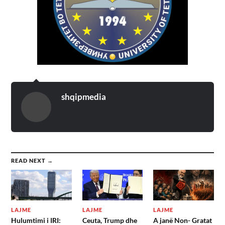
shqipmedia
READ NEXT →
LAJME
LAJME
LAJME
Hulumtimi i IRI:
Ceuta, Trump dhe
A janë Non- Gratat