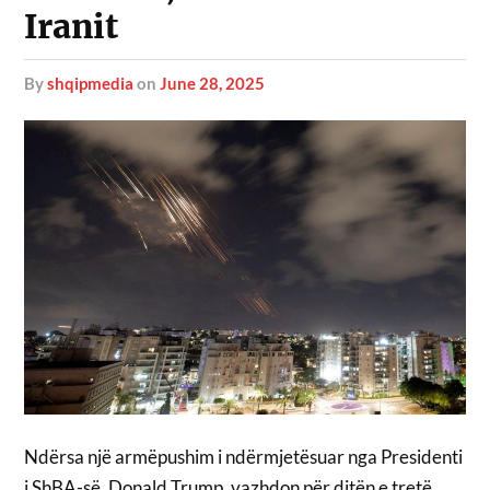
Iranit
by
shqipmedia
on
June 28, 2025
Ndërsa një armëpushim i ndërmjetësuar nga Presidenti
i ShBA-së, Donald Trump, vazhdon për ditën e tretë,