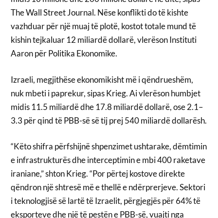
The Wall Street Journal. Nëse konflikti do të kishte
vazhduar për një muaj të plotë, kostot totale mund të
kishin tejkaluar 12 miliardë dollarë, vlerëson Instituti
Aaron për Politika Ekonomike.
Izraeli, megjithëse ekonomikisht më i qëndrueshëm,
nuk mbeti i paprekur, sipas Krieg. Ai vlerëson humbjet
midis 11.5 miliardë dhe 17.8 miliardë dollarë, ose 2.1–
3.3 për qind të PBB-së së tij prej 540 miliardë dollarësh.
“Këto shifra përfshijnë shpenzimet ushtarake, dëmtimin
e infrastrukturës dhe interceptimin e mbi 400 raketave
iraniane,” shton Krieg. “Por përtej kostove direkte
qëndron një shtresë më e thellë e ndërprerjeve. Sektori
i teknologjisë së lartë të Izraelit, përgjegjës për 64% të
eksporteve dhe një të pestën e PBB-së, vuajti nga