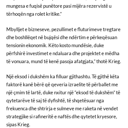
mungesa e fuqisë punëtore pasi mijëra rezervistë u
tërhoqën nga rolet kritike.”
Mbylljet e bizneseve, pezullimet e fluturimeve tregtare
dhe boshllëqet në bujqësi dhe ndërtim e përkeqësuan
tensionin ekonomik. Këto kosto mundësie, duke
përfshirë investimet e ndaluara dhe projektet e mëdha
të vonuara, mund të kenë pasoja afatgjata,” thotë Krieg.
Një eksod i dukshëm ka filluar gjithashtu. Të gjithë këta
faktorë kanë bërë që qeveria izraelite të përballet me
një çmim të lartë, duke nxitur një “eksod të dukshëm” të
qytetarëve të saj të dyfishtë, të shqetësuar nga
frekuenca dhe shtrirja e sulmeve me raketa në vendet
strategjike si rafineritë e naftës dhe qytetet kryesore,
sipas Krieg.