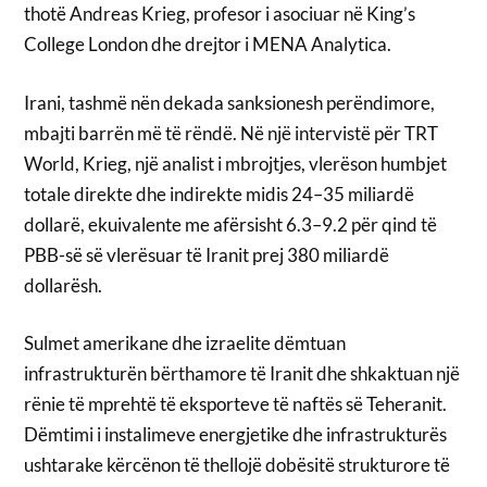
thotë Andreas Krieg, profesor i asociuar në King’s
College London dhe drejtor i MENA Analytica.
Irani, tashmë nën dekada sanksionesh perëndimore,
mbajti barrën më të rëndë. Në një intervistë për TRT
World, Krieg, një analist i mbrojtjes, vlerëson humbjet
totale direkte dhe indirekte midis 24–35 miliardë
dollarë, ekuivalente me afërsisht 6.3–9.2 për qind të
PBB-së së vlerësuar të Iranit prej 380 miliardë
dollarësh.
Sulmet amerikane dhe izraelite dëmtuan
infrastrukturën bërthamore të Iranit dhe shkaktuan një
rënie të mprehtë të eksporteve të naftës së Teheranit.
Dëmtimi i instalimeve energjetike dhe infrastrukturës
ushtarake kërcënon të thellojë dobësitë strukturore të