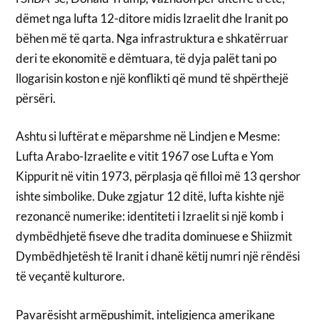
dëmet nga lufta 12-ditore midis Izraelit dhe Iranit po
bëhen më të qarta. Nga infrastruktura e shkatërruar
deri te ekonomitë e dëmtuara, të dyja palët tani po
llogarisin koston e një konflikti që mund të shpërthejë
përsëri.
Ashtu si luftërat e mëparshme në Lindjen e Mesme:
Lufta Arabo-Izraelite e vitit 1967 ose Lufta e Yom
Kippurit në vitin 1973, përplasja që filloi më 13 qershor
ishte simbolike. Duke zgjatur 12 ditë, lufta kishte një
rezonancë numerike: identiteti i Izraelit si një komb i
dymbëdhjetë fiseve dhe tradita dominuese e Shiizmit
Dymbëdhjetësh të Iranit i dhanë këtij numri një rëndësi
të veçantë kulturore.
Pavarësisht armëpushimit, inteligjenca amerikane