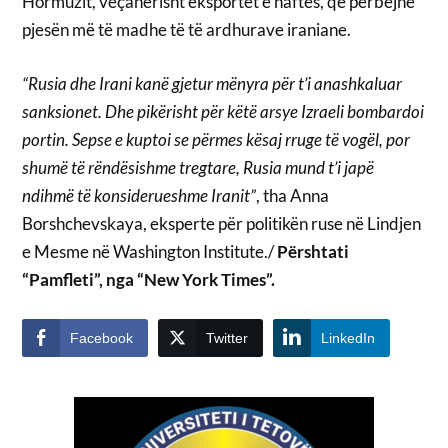
Hormuzit, veçanërisht eksportet e naftës, që përbëjnë
pjesën më të madhe të të ardhurave iraniane.
“Rusia dhe Irani kanë gjetur mënyra për t’i anashkaluar
sanksionet. Dhe pikërisht për këtë arsye Izraeli bombardoi
portin. Sepse e kuptoi se përmes kësaj rruge të vogël, por
shumë të rëndësishme tregtare, Rusia mund t’i japë
ndihmë të konsiderueshme Iranit”
, tha Anna
Borshchevskaya, eksperte për politikën ruse në Lindjen
e Mesme në Washington Institute./
Përshtati
“Pamfleti”, nga “New York Times”.
Facebook
Twitter
LinkedIn