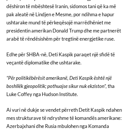
dëshiron të mbështesë Iranin, sidomos tani që ka më
pak aleatë në Lindjen e Mesme, por ndihma e hapur
ushtarake mund të përkeqësojë marrëdhëniet me
presidentin amerikan Donald Trump dhe me partnerët
arabë të rëndësishëm për tregtinë energjetike ruse.
Edhe për SHBA-në, Deti Kaspik paraqet një sfidë të
veçantë diplomatike dhe ushtarake.
“Për politikëbërësit amerikanë, Deti Kaspik është një
boshllëk gjeopolitik; pothuajse sikur nuk ekziston”,
tha
Luke Coffey nga Hudson Institute.
Ai vuri në dukje se vendet përreth Detit Kaspik ndahen
mes strukturave të ndryshme të komandës amerikane:
Azerbajxhani dhe Rusia mbulohen nga Komanda