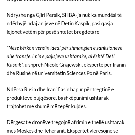
Ndryshe nga Gjiri Persik, SHBA-ja nuk ka mundësi të
ndërhyjë ndaj anijeve në Detin Kaspik, pasi qasja
lejohet vetëm për pesë shtetet bregdetare.
“Nëse kërkon vendin ideal për shmangien e sanksioneve
dhe transferimin e pajisjeve ushtarake, ai është Deti
Kaspik”,
u shpreh Nicole Grajewski, eksperte për Iranin
dhe Rusinë në universitetin Sciences Po në Paris.
Ndërsa Rusia dhe Irani flasin hapur për tregtinë e
produkteve bujqësore, bashkëpunimi ushtarak
trajtohet me shumë më tepër kujdes.
Dërgesat e dronëve tregojnë afrimin e thellë ushtarak
mes Moskës dhe Teheranit. Ekspertët vlerësojnë se