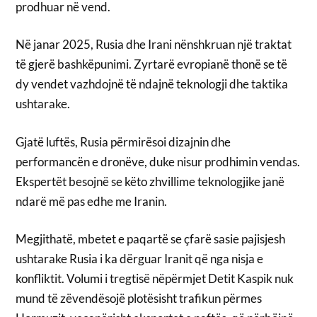
prodhuar në vend.
Në janar 2025, Rusia dhe Irani nënshkruan një traktat
të gjerë bashkëpunimi. Zyrtarë evropianë thonë se të
dy vendet vazhdojnë të ndajnë teknologji dhe taktika
ushtarake.
Gjatë luftës, Rusia përmirësoi dizajnin dhe
performancën e dronëve, duke nisur prodhimin vendas.
Ekspertët besojnë se këto zhvillime teknologjike janë
ndarë më pas edhe me Iranin.
Megjithatë, mbetet e paqartë se çfarë sasie pajisjesh
ushtarake Rusia i ka dërguar Iranit që nga nisja e
konfliktit. Volumi i tregtisë nëpërmjet Detit Kaspik nuk
mund të zëvendësojë plotësisht trafikun përmes