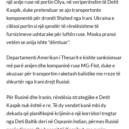
një anije ruse në portin Olya, në veriperëndim të Detit
Kaspik, duke pretenduar se ajo transportonte
komponentë për dronët Shahed nga Irani. Ukraina e
cilësoi portin si një qendër të rëndësishme të
furnizimeve ushtarake për luftën ruse. Moska pranoi
vetëm se anija ishte “dëmtuar”.
Departamenti Amerikan i Thesarit e kishte sanksionuar
më parë anijen dhe kompaninë ruse MG-Flot, duke e
akuzuar për transportim raketash balistike me rreze të
shkurtër nga Irani drejt Rusisë.
Për Rusinë dhe Iranin, rëndësia strategjike e Detit
Kaspik nuk është e re. Të dy vendet kanë mbi dy
dekada që planifikojnë krijimin e një korridori tregtar
nga Deti Baltik deri në Oqeanin Indian, përmes Rusisë