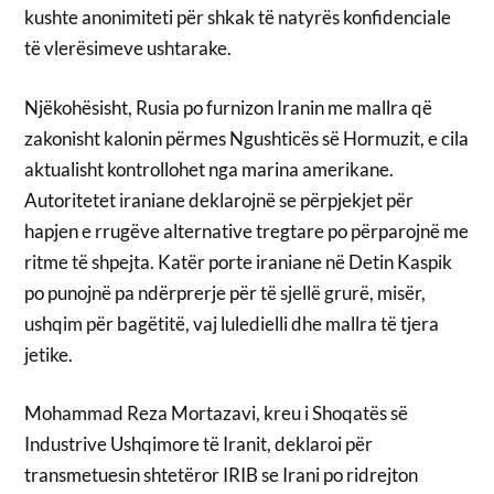
kushte anonimiteti për shkak të natyrës konfidenciale
të vlerësimeve ushtarake.
Njëkohësisht, Rusia po furnizon Iranin me mallra që
zakonisht kalonin përmes Ngushticës së Hormuzit, e cila
aktualisht kontrollohet nga marina amerikane.
Autoritetet iraniane deklarojnë se përpjekjet për
hapjen e rrugëve alternative tregtare po përparojnë me
ritme të shpejta. Katër porte iraniane në Detin Kaspik
po punojnë pa ndërprerje për të sjellë grurë, misër,
ushqim për bagëtitë, vaj luledielli dhe mallra të tjera
jetike.
Mohammad Reza Mortazavi, kreu i Shoqatës së
Industrive Ushqimore të Iranit, deklaroi për
transmetuesin shtetëror IRIB se Irani po ridrejton