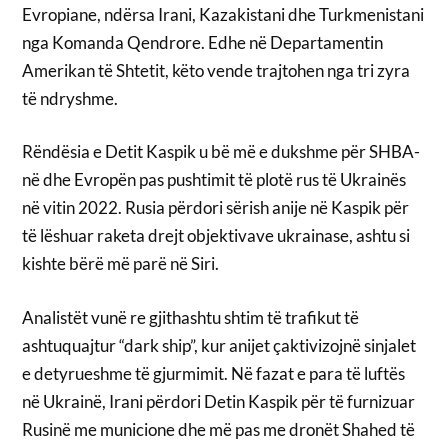
Evropiane, ndërsa Irani, Kazakistani dhe Turkmenistani
nga Komanda Qendrore. Edhe në Departamentin
Amerikan të Shtetit, këto vende trajtohen nga tri zyra
të ndryshme.
Rëndësia e Detit Kaspik u bë më e dukshme për SHBA-
në dhe Evropën pas pushtimit të plotë rus të Ukrainës
në vitin 2022. Rusia përdori sërish anije në Kaspik për
të lëshuar raketa drejt objektivave ukrainase, ashtu si
kishte bërë më parë në Siri.
Analistët vunë re gjithashtu shtim të trafikut të
ashtuquajtur “dark ship”, kur anijet çaktivizojnë sinjalet
e detyrueshme të gjurmimit. Në fazat e para të luftës
në Ukrainë, Irani përdori Detin Kaspik për të furnizuar
Rusinë me municione dhe më pas me dronët Shahed të