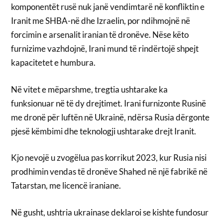
komponentët rusë nuk janë vendimtarë në konfliktin e
Iranit me SHBA-në dhe Izraelin, por ndihmojnë në
forcimin e arsenalit iranian të dronëve. Nëse këto
furnizime vazhdojnë, Irani mund të rindërtojë shpejt
kapacitetet e humbura.
Në vitet e mëparshme, tregtia ushtarake ka
funksionuar në të dy drejtimet. Irani furnizonte Rusinë
me dronë për luftën në Ukrainë, ndërsa Rusia dërgonte
pjesë këmbimi dhe teknologji ushtarake drejt Iranit.
Kjo nevojë u zvogëlua pas korrikut 2023, kur Rusia nisi
prodhimin vendas të dronëve Shahed në një fabrikë në
Tatarstan, me licencë iraniane.
Në gusht, ushtria ukrainase deklaroi se kishte fundosur