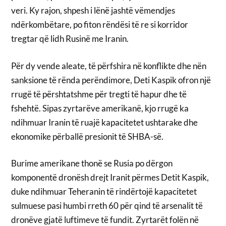
veri. Ky rajon, shpesh i lënë jashtë vëmendjes
ndërkombëtare, po fiton rëndësi të re si korridor
tregtar që lidh Rusinë me Iranin.
Për dy vende aleate, të përfshira në konflikte dhe nën
sanksione të rënda perëndimore, Deti Kaspik ofron një
rrugë të përshtatshme për tregti të hapur dhe të
fshehtë. Sipas zyrtarëve amerikanë, kjo rrugë ka
ndihmuar Iranin të ruajë kapacitetet ushtarake dhe
ekonomike përballë presionit të SHBA-së.
Burime amerikane thonë se Rusia po dërgon
komponentë dronësh drejt Iranit përmes Detit Kaspik,
duke ndihmuar Teheranin të rindërtojë kapacitetet
sulmuese pasi humbi rreth 60 për qind të arsenalit të
dronëve gjatë luftimeve të fundit. Zyrtarët folën në