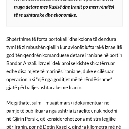
rruga detare mes Rusisë dhe Iranit po merr rëndësi
të re ushtarake dhe ekonomike.
Shpërthime të forta portokalli dhe kolona të dendura
tymi të zi mbushën qiellin kur avionët luftarakë izraelitë
goditën qendrën komanduese detare iraniane në portin
Bandar Anzali. Izraeli deklaroi se kishte shkatërruar
edhe disa mjete të marinës iraniane, duke e cilësuar
operacionin si “një nga goditjet më të rëndësishme”
gjatë përballjes ushtarake me Iranin.
Megjithatë, sulmi i muajit mars (i dokumentuar në
pamje të publikuara nga ushtria izraelite), nuk ndodhi
në Gjirin Persik, që konsiderohet zona më strategjike
për Iranin, por në Detin Kaspik, qindra kilometra më në