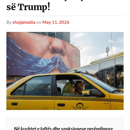
së Trump!
by
shqipmedia
on
May 11, 2026
Në kushtet e luftës dhe sanksioneve perëndimore,