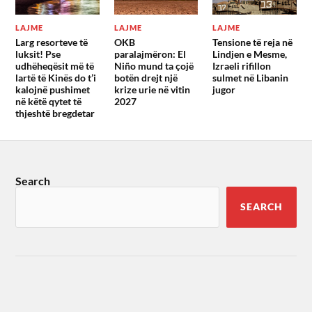
LAJME
LAJME
LAJME
Larg resorteve të
OKB
Tensione të reja në
luksit! Pse
paralajmëron: El
Lindjen e Mesme,
udhëheqësit më të
Niño mund ta çojë
Izraeli rifillon
lartë të Kinës do t’i
botën drejt një
sulmet në Libanin
kalojnë pushimet
krize urie në vitin
jugor
në këtë qytet të
2027
thjeshtë bregdetar
Search
SEARCH