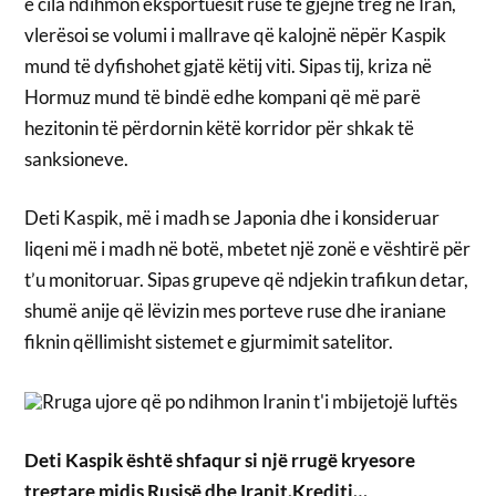
e cila ndihmon eksportuesit rusë të gjejnë treg në Iran,
vlerësoi se volumi i mallrave që kalojnë nëpër Kaspik
mund të dyfishohet gjatë këtij viti. Sipas tij, kriza në
Hormuz mund të bindë edhe kompani që më parë
hezitonin të përdornin këtë korridor për shkak të
sanksioneve.
Deti Kaspik, më i madh se Japonia dhe i konsideruar
liqeni më i madh në botë, mbetet një zonë e vështirë për
t’u monitoruar. Sipas grupeve që ndjekin trafikun detar,
shumë anije që lëvizin mes porteve ruse dhe iraniane
fiknin qëllimisht sistemet e gjurmimit satelitor.
Deti Kaspik është shfaqur si një rrugë kryesore
tregtare midis Rusisë dhe Iranit.Krediti…