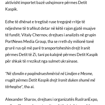
aktivisht importet bazë ushqimore përmes Detit
Kaspik.
Edhe të dhënat e tregtisë ruse tregojnë rritje të
ndjeshme të trafikut detar në këtë rajon gjatë muajve
të fundit. Vitaly Chernov, drejtues i analizës në grupin
PortNews Media Group, tha se rreth dy milionë tonë
grurë rus që më parë transportoheshin drejt Iranit
përmes Detit të Zi, tani po kalojnë përmes Detit Kaspik
për shkak të rrezikut nga sulmet ukrainase.
“Në sfondin e paqëndrueshmërisë në Lindjen e Mesme,
rrugët përmes Detit Kaspik drejt Iranit duken shumë më
tërheqëse”
, tha ai.
Alexander Sharov, drejtues i organizatës RusIranExpo,