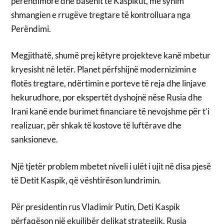
perëndimore dhe basenit të Kaspikut, me synim
shmangien e rrugëve tregtare të kontrolluara nga
Perëndimi.
Megjithatë, shumë prej këtyre projekteve kanë mbetur
kryesisht në letër. Planet përfshijnë modernizimin e
flotës tregtare, ndërtimin e porteve të reja dhe linjave
hekurudhore, por ekspertët dyshojnë nëse Rusia dhe
Irani kanë ende burimet financiare të nevojshme për t’i
realizuar, për shkak të kostove të luftërave dhe
sanksioneve.
Një tjetër problem mbetet niveli i ulët i ujit në disa pjesë
të Detit Kaspik, që vështirëson lundrimin.
Për presidentin rus Vladimir Putin, Deti Kaspik
përfaqëson një ekuilibër delikat strategjik. Rusia