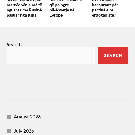
marrëdhënie më të
që po ngre
karburant për
ngushta me Rusinë,
pikëpyetje në
partinë e re
pasuar nga Kina
Evropë
erdoganiste?
Search
SEARCH
August 2026
July 2026