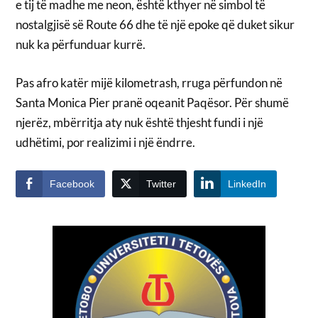
e tij të madhe me neon, është kthyer në simbol të
nostalgjisë së Route 66 dhe të një epoke që duket sikur
nuk ka përfunduar kurrë.
Pas afro katër mijë kilometrash, rruga përfundon në
Santa Monica Pier pranë oqeanit Paqësor. Për shumë
njerëz, mbërritja aty nuk është thjesht fundi i një
udhëtimi, por realizimi i një ëndrre.
Facebook
Twitter
LinkedIn