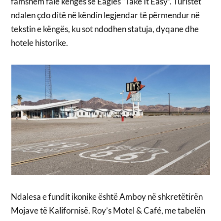
famshëm falë këngës së Eagles “Take It Easy”. Turistët
ndalen çdo ditë në këndin legjendar të përmendur në
tekstin e këngës, ku sot ndodhen statuja, dyqane dhe
hotele historike.
Ndalesa e fundit ikonike është Amboy në shkretëtirën
Mojave të Kalifornisë. Roy’s Motel & Café, me tabelën