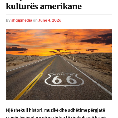
kulturës amerikane
by
shqipmedia
on
June 4, 2026
Një shekull histori, muzikë dhe udhëtime përgjatë
rrugës legjendare që vazhdon të simbolizojë lirinë