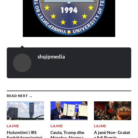
shqipmedia
READ NEXT →
LAJME
LAJME
LAJME
Hulumtimi i IRI:
Ceuta, Trump dhe
A janë Non- Gratat
Serbët favorizojnë
Maroku; Aleanca
e Edi Ramës,