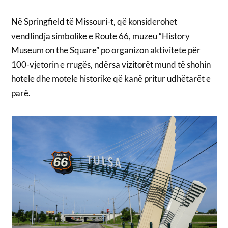
Në Springfield të Missouri-t, që konsiderohet
vendlindja simbolike e Route 66, muzeu “History
Museum on the Square” po organizon aktivitete për
100-vjetorin e rrugës, ndërsa vizitorët mund të shohin
hotele dhe motele historike që kanë pritur udhëtarët e
parë.