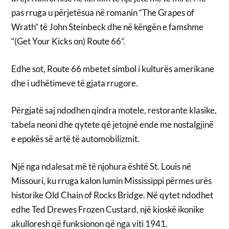
pas rruga u përjetësua në romanin “The Grapes of
Wrath” të John Steinbeck dhe në këngën e famshme
“(Get Your Kicks on) Route 66”.
Edhe sot, Route 66 mbetet simbol i kulturës amerikane
dhe i udhëtimeve të gjata rrugore.
Përgjatë saj ndodhen qindra motele, restorante klasike,
tabela neoni dhe qytete që jetojnë ende me nostalgjinë
e epokës së artë të automobilizmit.
Një nga ndalesat më të njohura është St. Louis në
Missouri, ku rruga kalon lumin Mississippi përmes urës
historike Old Chain of Rocks Bridge. Në qytet ndodhet
edhe Ted Drewes Frozen Custard, një kioskë ikonike
akulloresh që funksionon që nga viti 1941.