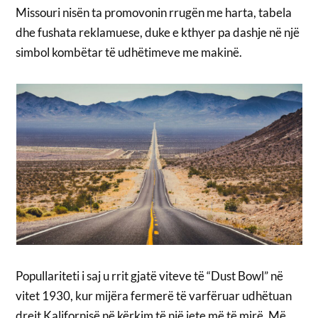
Missouri nisën ta promovonin rrugën me harta, tabela
dhe fushata reklamuese, duke e kthyer pa dashje në një
simbol kombëtar të udhëtimeve me makinë.
Popullariteti i saj u rrit gjatë viteve të “Dust Bowl” në
vitet 1930, kur mijëra fermerë të varfëruar udhëtuan
drejt Kalifornisë në kërkim të një jete më të mirë. Më