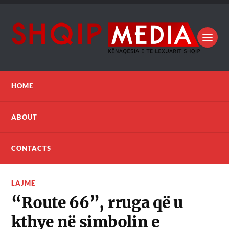
HOME
ABOUT
CONTACTS
LAJME
“Route 66”, rruga që u
kthye në simbolin e