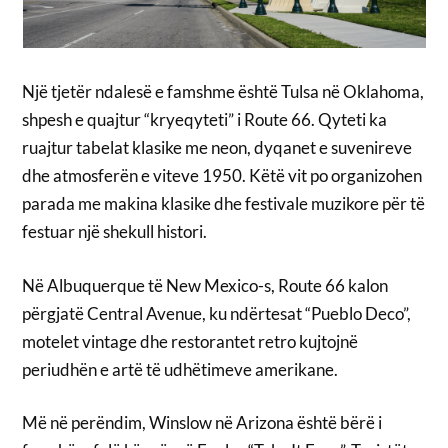
Një tjetër ndalesë e famshme është Tulsa në Oklahoma,
shpesh e quajtur “kryeqyteti” i Route 66. Qyteti ka
ruajtur tabelat klasike me neon, dyqanet e suvenireve
dhe atmosferën e viteve 1950. Këtë vit po organizohen
parada me makina klasike dhe festivale muzikore për të
festuar një shekull histori.
Në Albuquerque të New Mexico-s, Route 66 kalon
përgjatë Central Avenue, ku ndërtesat “Pueblo Deco”,
motelet vintage dhe restorantet retro kujtojnë
periudhën e artë të udhëtimeve amerikane.
Më në perëndim, Winslow në Arizona është bërë i