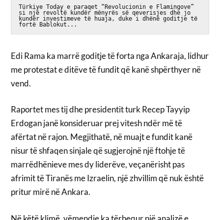
Türkiye Today e paraqet “Revolucionin e Flamingove” 
si një revoltë kundër mënyrës së qeverisjes dhe jo 
kundër investimeve të huaja, duke i dhënë goditje të 
fortë Bablokut...
Edi Rama ka marrë goditje të forta nga Ankaraja, lidhur
me protestat e ditëve të fundit që kanë shpërthyer në
vend.
Raportet mes tij dhe presidentit turk Recep Tayyip
Erdogan janë konsideruar prej vitesh ndër më të
afërtat në rajon. Megjithatë, në muajt e fundit kanë
nisur të shfaqen sinjale që sugjerojnë një ftohje të
marrëdhënieve mes dy liderëve, veçanërisht pas
afrimit të Tiranës me Izraelin, një zhvillim që nuk është
pritur mirë në Ankara.
Në këtë klimë, vëmendje ka tërhequr një analizë e