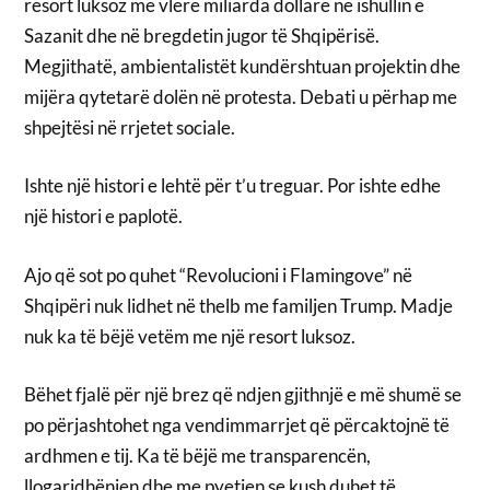
resort luksoz me vlerë miliarda dollarë në ishullin e
Sazanit dhe në bregdetin jugor të Shqipërisë.
Megjithatë, ambientalistët kundërshtuan projektin dhe
mijëra qytetarë dolën në protesta. Debati u përhap me
shpejtësi në rrjetet sociale.
Ishte një histori e lehtë për t’u treguar. Por ishte edhe
një histori e paplotë.
Ajo që sot po quhet “Revolucioni i Flamingove” në
Shqipëri nuk lidhet në thelb me familjen Trump. Madje
nuk ka të bëjë vetëm me një resort luksoz.
Bëhet fjalë për një brez që ndjen gjithnjë e më shumë se
po përjashtohet nga vendimmarrjet që përcaktojnë të
ardhmen e tij. Ka të bëjë me transparencën,
llogaridhënien dhe me pyetjen se kush duhet të