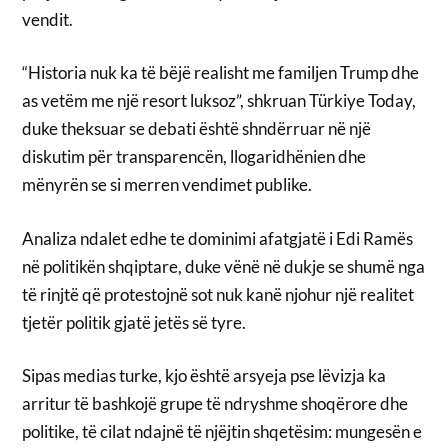
vendit.
“Historia nuk ka të bëjë realisht me familjen Trump dhe
as vetëm me një resort luksoz”, shkruan Türkiye Today,
duke theksuar se debati është shndërruar në një
diskutim për transparencën, llogaridhënien dhe
mënyrën se si merren vendimet publike.
Analiza ndalet edhe te dominimi afatgjatë i Edi Ramës
në politikën shqiptare, duke vënë në dukje se shumë nga
të rinjtë që protestojnë sot nuk kanë njohur një realitet
tjetër politik gjatë jetës së tyre.
Sipas medias turke, kjo është arsyeja pse lëvizja ka
arritur të bashkojë grupe të ndryshme shoqërore dhe
politike, të cilat ndajnë të njëjtin shqetësim: mungesën e