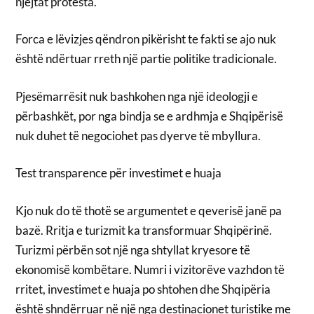
njëjtat protesta.
Forca e lëvizjes qëndron pikërisht te fakti se ajo nuk
është ndërtuar rreth një partie politike tradicionale.
Pjesëmarrësit nuk bashkohen nga një ideologji e
përbashkët, por nga bindja se e ardhmja e Shqipërisë
nuk duhet të negociohet pas dyerve të mbyllura.
Test transparence për investimet e huaja
Kjo nuk do të thotë se argumentet e qeverisë janë pa
bazë. Rritja e turizmit ka transformuar Shqipërinë.
Turizmi përbën sot një nga shtyllat kryesore të
ekonomisë kombëtare. Numri i vizitorëve vazhdon të
rritet, investimet e huaja po shtohen dhe Shqipëria
është shndërruar në një nga destinacionet turistike me