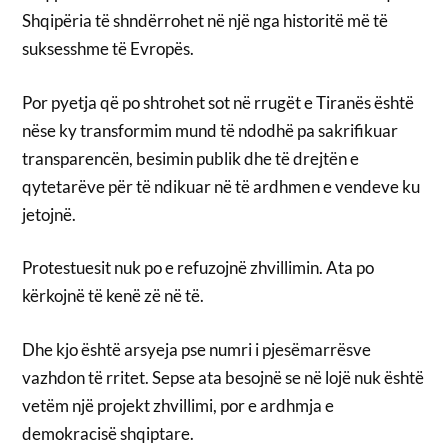
Shqipëria të shndërrohet në një nga historitë më të
suksesshme të Evropës.
Por pyetja që po shtrohet sot në rrugët e Tiranës është
nëse ky transformim mund të ndodhë pa sakrifikuar
transparencën, besimin publik dhe të drejtën e
qytetarëve për të ndikuar në të ardhmen e vendeve ku
jetojnë.
Protestuesit nuk po e refuzojnë zhvillimin. Ata po
kërkojnë të kenë zë në të.
Dhe kjo është arsyeja pse numri i pjesëmarrësve
vazhdon të rritet. Sepse ata besojnë se në lojë nuk është
vetëm një projekt zhvillimi, por e ardhmja e
demokracisë shqiptare.