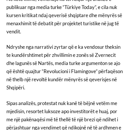
publikuar nga media turke “Türkiye Today”, e cila nuk
kursen kritikat ndaj qeverisë shqiptare dhe mënyrës së
menaxhimit të debatit për projektet turistike në jug të
vendit.
Ndryshe nga narrativi zyrtar që e ka vendosur theksin
te kundërshtimet për zhvillimin e zonës së Zvernecit
dhe lagunës së Nartës, media turke argumenton se ajo
që është quajtur “Revolucioni i Flamingove” përfaqëson
në thelb një revoltë kundër mënyrës së qeverisjes në
Shqipëri.
Sipas analizës, protestat nuk kanë të bëjnë vetëm me
mjedisin, resortet luksoze apo investitorët e huaj, por
me një pakënaqësi më të thellë të një brezi që ndihet i
përjashtuar nga vendimet që ndikojnë në të ardhmen e