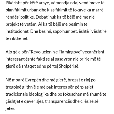
Pikërisht për këtë arsye, vëmendja ndaj vendimeve të
planifikimit urban dhe klasifikimit të tokave ka marrë
rëndësi politike. Debati nuk ka të bëjë më me një
projekt të vetëm. Ai ka të bëjë me besimin te
institucionet. Dhe besimi, sapo humbet, është i vështirë
të rikthehet.
Ajo që e bën “Revolucionin e Flamingove” veçanërisht
interesant është fakti se ai pasqyron një prirje më të
gjerë që shfaqet edhe përtej Shqipërisë.
Në mbarë Evropën dhe më gjerë, brezat e rinj po
tregojnë gjithnjë e më pak interes për përplasjet
tradicionale ideologjike dhe po fokusohen më shumë te
çështjet e qeverisjes, transparencës dhe cilësisë së
jetës.