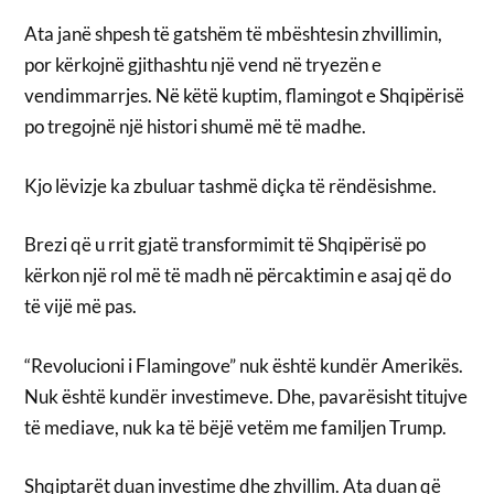
Ata janë shpesh të gatshëm të mbështesin zhvillimin,
por kërkojnë gjithashtu një vend në tryezën e
vendimmarrjes. Në këtë kuptim, flamingot e Shqipërisë
po tregojnë një histori shumë më të madhe.
Kjo lëvizje ka zbuluar tashmë diçka të rëndësishme.
Brezi që u rrit gjatë transformimit të Shqipërisë po
kërkon një rol më të madh në përcaktimin e asaj që do
të vijë më pas.
“Revolucioni i Flamingove” nuk është kundër Amerikës.
Nuk është kundër investimeve. Dhe, pavarësisht titujve
të mediave, nuk ka të bëjë vetëm me familjen Trump.
Shqiptarët duan investime dhe zhvillim. Ata duan që