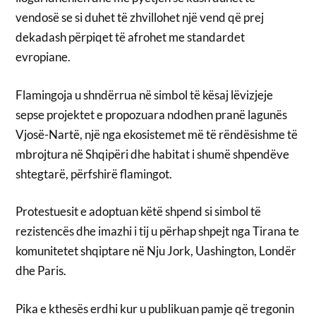
vendosë se si duhet të zhvillohet një vend që prej
dekadash përpiqet të afrohet me standardet
evropiane.
Flamingoja u shndërrua në simbol të kësaj lëvizjeje
sepse projektet e propozuara ndodhen pranë lagunës
Vjosë-Nartë, një nga ekosistemet më të rëndësishme të
mbrojtura në Shqipëri dhe habitat i shumë shpendëve
shtegtarë, përfshirë flamingot.
Protestuesit e adoptuan këtë shpend si simbol të
rezistencës dhe imazhi i tij u përhap shpejt nga Tirana te
komunitetet shqiptare në Nju Jork, Uashington, Londër
dhe Paris.
Pika e kthesës erdhi kur u publikuan pamje që tregonin