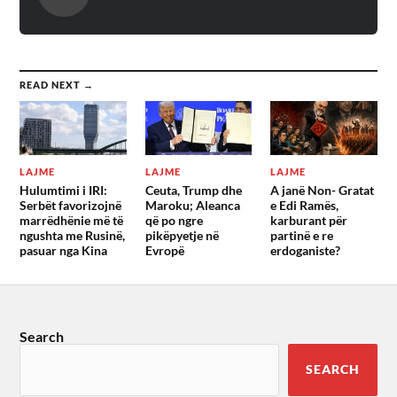
READ NEXT →
LAJME
LAJME
LAJME
Hulumtimi i IRI:
Ceuta, Trump dhe
A janë Non- Gratat
Serbët favorizojnë
Maroku; Aleanca
e Edi Ramës,
marrëdhënie më të
që po ngre
karburant për
ngushta me Rusinë,
pikëpyetje në
partinë e re
pasuar nga Kina
Evropë
erdoganiste?
Search
SEARCH