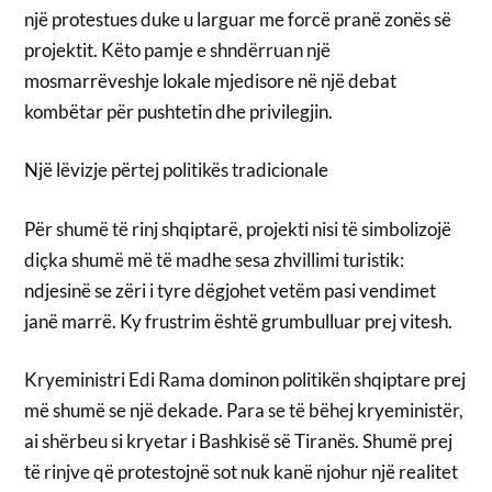
një protestues duke u larguar me forcë pranë zonës së
projektit. Këto pamje e shndërruan një
mosmarrëveshje lokale mjedisore në një debat
kombëtar për pushtetin dhe privilegjin.
Një lëvizje përtej politikës tradicionale
Për shumë të rinj shqiptarë, projekti nisi të simbolizojë
diçka shumë më të madhe sesa zhvillimi turistik:
ndjesinë se zëri i tyre dëgjohet vetëm pasi vendimet
janë marrë. Ky frustrim është grumbulluar prej vitesh.
Kryeministri Edi Rama dominon politikën shqiptare prej
më shumë se një dekade. Para se të bëhej kryeministër,
ai shërbeu si kryetar i Bashkisë së Tiranës. Shumë prej
të rinjve që protestojnë sot nuk kanë njohur një realitet