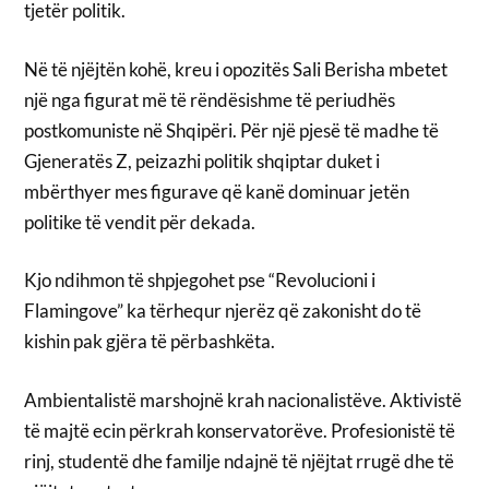
tjetër politik.
Në të njëjtën kohë, kreu i opozitës Sali Berisha mbetet
një nga figurat më të rëndësishme të periudhës
postkomuniste në Shqipëri. Për një pjesë të madhe të
Gjeneratës Z, peizazhi politik shqiptar duket i
mbërthyer mes figurave që kanë dominuar jetën
politike të vendit për dekada.
Kjo ndihmon të shpjegohet pse “Revolucioni i
Flamingove” ka tërhequr njerëz që zakonisht do të
kishin pak gjëra të përbashkëta.
Ambientalistë marshojnë krah nacionalistëve. Aktivistë
të majtë ecin përkrah konservatorëve. Profesionistë të
rinj, studentë dhe familje ndajnë të njëjtat rrugë dhe të