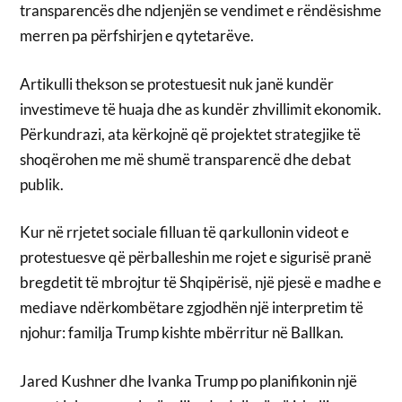
transparencës dhe ndjenjën se vendimet e rëndësishme
merren pa përfshirjen e qytetarëve.
Artikulli thekson se protestuesit nuk janë kundër
investimeve të huaja dhe as kundër zhvillimit ekonomik.
Përkundrazi, ata kërkojnë që projektet strategjike të
shoqërohen me më shumë transparencë dhe debat
publik.
Kur në rrjetet sociale filluan të qarkullonin videot e
protestuesve që përballeshin me rojet e sigurisë pranë
bregdetit të mbrojtur të Shqipërisë, një pjesë e madhe e
mediave ndërkombëtare zgjodhën një interpretim të
njohur: familja Trump kishte mbërritur në Ballkan.
Jared Kushner dhe Ivanka Trump po planifikonin një