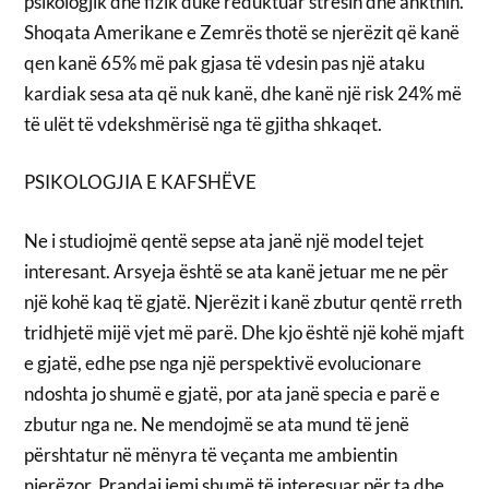
psikologjik dhe fizik duke reduktuar stresin dhe ankthin.
Shoqata Amerikane e Zemrës thotë se njerëzit që kanë
qen kanë 65% më pak gjasa të vdesin pas një ataku
kardiak sesa ata që nuk kanë, dhe kanë një risk 24% më
të ulët të vdekshmërisë nga të gjitha shkaqet.
PSIKOLOGJIA E KAFSHËVE
Ne i studiojmë qentë sepse ata janë një model tejet
interesant. Arsyeja është se ata kanë jetuar me ne për
një kohë kaq të gjatë. Njerëzit i kanë zbutur qentë rreth
tridhjetë mijë vjet më parë. Dhe kjo është një kohë mjaft
e gjatë, edhe pse nga një perspektivë evolucionare
ndoshta jo shumë e gjatë, por ata janë specia e parë e
zbutur nga ne. Ne mendojmë se ata mund të jenë
përshtatur në mënyra të veçanta me ambientin
njerëzor. Prandaj jemi shumë të interesuar për ta dhe