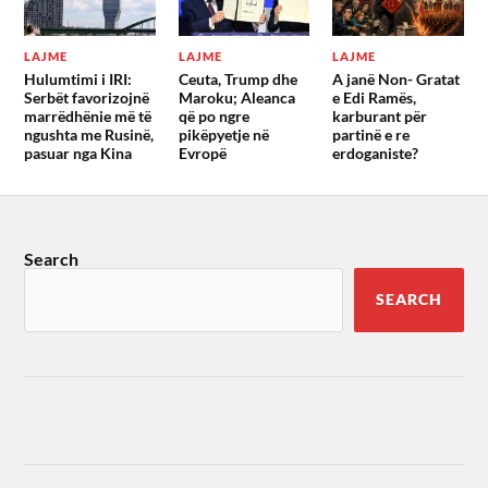
LAJME
LAJME
LAJME
Hulumtimi i IRI:
Ceuta, Trump dhe
A janë Non- Gratat
Serbët favorizojnë
Maroku; Aleanca
e Edi Ramës,
marrëdhënie më të
që po ngre
karburant për
ngushta me Rusinë,
pikëpyetje në
partinë e re
pasuar nga Kina
Evropë
erdoganiste?
Search
SEARCH