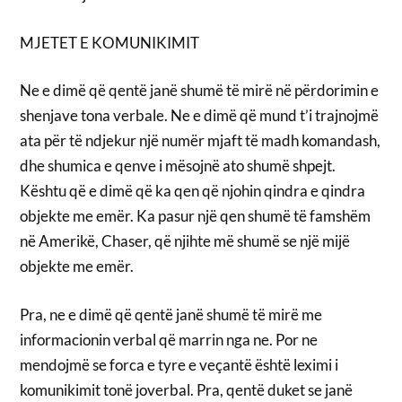
MJETET E KOMUNIKIMIT
Ne e dimë që qentë janë shumë të mirë në përdorimin e
shenjave tona verbale. Ne e dimë që mund t’i trajnojmë
ata për të ndjekur një numër mjaft të madh komandash,
dhe shumica e qenve i mësojnë ato shumë shpejt.
Kështu që e dimë që ka qen që njohin qindra e qindra
objekte me emër. Ka pasur një qen shumë të famshëm
në Amerikë, Chaser, që njihte më shumë se një mijë
objekte me emër.
Pra, ne e dimë që qentë janë shumë të mirë me
informacionin verbal që marrin nga ne. Por ne
mendojmë se forca e tyre e veçantë është leximi i
komunikimit tonë joverbal. Pra, qentë duket se janë