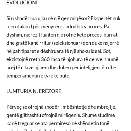
EVOLUCIONI
Si u shndërrua ujku në një qen miqësor? Ekspertët nuk
bien dakord për mënyrën si ndodhi ky proces. Pa
dyshim, njerëzit luajtën një rol në këtë proces: burrat
dhe gratë kanë rritur (seleksionuar) qen duke nxjerrë
në pah tiparet e dëshiruara të një shoku ideal. Sot,
ekzistojnë rreth 360 raca të njohura të qenve, shumë
prej të cilave njihen dhe duhen për inteligjencën dhe
temperamentin e tyre të butë.
LUMTURIA NJERËZORE
Përveç se ofrojnë shoqëri, mbështetje dhe mbrojtje,
qentë gjithashtu ofrojnë mirëqenie. Shumë studime
kanë treguar se ata përmirësojnë shëndetin tonë