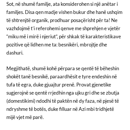
Sot, në shumë familje, ata konsiderohen si një anëtar i
familjes. Disa qen madje vishen bukur dhe hanë ushqim
të shtrenjtë organik, prodhuar posaçërisht për ta! Ne
vazhdojmë t’i referohemi qenve me shprehjen e vjetër
“miku më i mirë i njeriut”, për shkak të karakteristikave
pozitive që lidhen me ta: besnikëri, mbrojtje dhe
dashuri.
Megjithatë, shumë kohë përpara se qentë të bëheshin
shokët tanë besnikë, paraardhësit e tyre endeshin në
tufa të egra, duke gjuajtur prenë. Provat gjenetike
sugjerojnë se qentë rrjedhin nga ujku gri dhe se zbutja
(domestikimi) ndodhi të paktën në dy faza, në pjesë të
ndryshme të botës, duke filluar në Azi mbi tridhjetë
mijë vjet më parë.