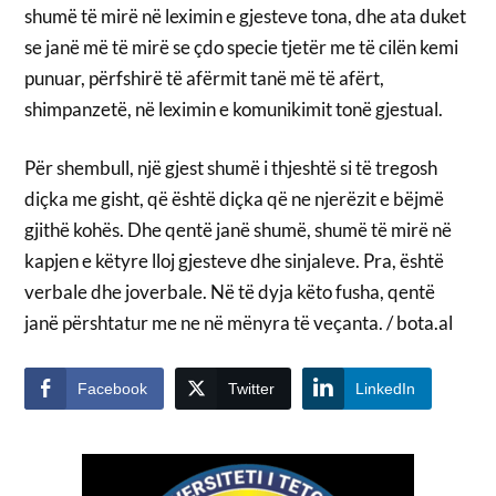
shumë të mirë në leximin e gjesteve tona, dhe ata duket
se janë më të mirë se çdo specie tjetër me të cilën kemi
punuar, përfshirë të afërmit tanë më të afërt,
shimpanzetë, në leximin e komunikimit tonë gjestual.
Për shembull, një gjest shumë i thjeshtë si të tregosh
diçka me gisht, që është diçka që ne njerëzit e bëjmë
gjithë kohës. Dhe qentë janë shumë, shumë të mirë në
kapjen e këtyre lloj gjesteve dhe sinjaleve. Pra, është
verbale dhe joverbale. Në të dyja këto fusha, qentë
janë përshtatur me ne në mënyra të veçanta. / bota.al
Facebook
Twitter
LinkedIn