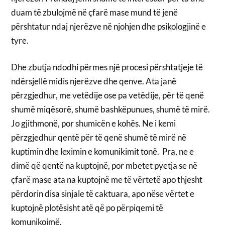
duam të zbulojmë në çfarë mase mund të jenë
përshtatur ndaj njerëzve në njohjen dhe psikologjinë e
tyre.
Dhe zbutja ndodhi përmes një procesi përshtatjeje të
ndërsjellë midis njerëzve dhe qenve. Ata janë
përzgjedhur, me vetëdije ose pa vetëdije, për të qenë
shumë miqësorë, shumë bashkëpunues, shumë të mirë.
Jo gjithmonë, por shumicën e kohës. Ne i kemi
përzgjedhur qentë për të qenë shumë të mirë në
kuptimin dhe leximin e komunikimit tonë. Pra, ne e
dimë që qentë na kuptojnë, por mbetet pyetja se në
çfarë mase ata na kuptojnë me të vërtetë apo thjesht
përdorin disa sinjale të caktuara, apo nëse vërtet e
kuptojnë plotësisht atë që po përpiqemi të
komunikojmë.