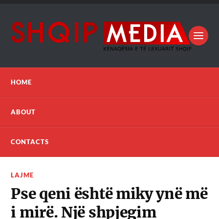
HOME
ABOUT
CONTACTS
LAJME
Pse qeni është miky ynë më
i mirë. Një shpjegim