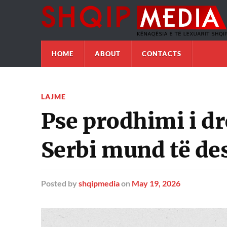
HOME
ABOUT
CONTACTS
LAJME
Pse prodhimi i dr
Serbi mund të des
Posted
by
shqipmedia
on
May 19, 2026