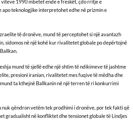
ë viteve 1990 mbetet ende e freskët, çdo rritje e
 apo teknologjike interpretohet edhe në prizmin e
 izraelite të dronëve, mund të perceptohet si një avantazh
n, sidomos në një kohë kur rivalitetet globale po depërtojnë
 Ballkan.
eshja mund të sjellë edhe një shtim të ndikimeve të jashtme
elite, presioni iranian, rivalitetet mes fuqive të mëdha dhe
 mund ta kthejnë Ballkanin në një terren të ri konkurrimi
u nuk qëndron vetëm tek prodhimi i dronëve, por tek fakti që
et gradualisht në konfliktet dhe tensionet globale të Lindjes