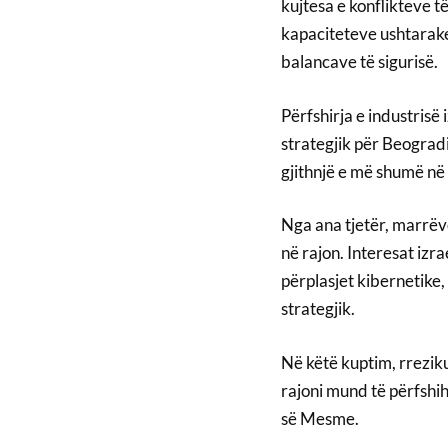
kujtesa e konflikteve t
kapaciteteve ushtarake
balancave të sigurisë.
Përfshirja e industrisë
strategjik për Beogradi
gjithnjë e më shumë në
Nga ana tjetër, marrëv
në rajon. Interesat izra
përplasjet kibernetike,
strategjik.
Në këtë kuptim, rrezik
rajoni mund të përfshih
së Mesme.