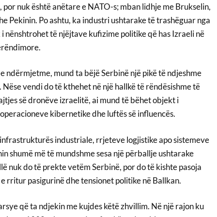
 por nuk është anëtare e NATO-s; mban lidhje me Brukselin,
 Pekinin. Po ashtu, ka industri ushtarake të trashëguar nga
i nënshtrohet të njëjtave kufizime politike që has Izraeli në
erëndimore.
të e ndërmjetme, mund ta bëjë Serbinë një pikë të ndjeshme
l. Nëse vendi do të kthehet në një hallkë të rëndësishme të
jes së dronëve izraelitë, ai mund të bëhet objekt i
operacioneve kibernetike dhe luftës së influencës.
nfrastrukturës industriale, rrjeteve logjistike apo sistemeve
shin shumë më të mundshme sesa një përballje ushtarake
illë nuk do të prekte vetëm Serbinë, por do të kishte pasoja
 e rritur pasigurinë dhe tensionet politike në Ballkan.
arsye që ta ndjekin me kujdes këtë zhvillim. Në një rajon ku