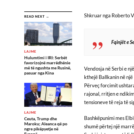
Shkruar nga Roberto Vi
READ NEXT →
Fqinjët e S
LAJME
Hulumtimi i IRI: Serbët
favorizojnë marrëdhënie
më të ngushta me Rusinë,
Vendosja në Serbi e një
pasuar nga Kina
kthejë Ballkanin në një 
Përveç forcimit ushtar
rajonal, rritjen e ndik
tensioneve të reja të si
LAJME
Bashkëpunimi mes Elbi
Ceuta, Trump dhe
Maroku; Aleanca që po
shumë përtej një marrë
ngre pikëpyetje në
Evropë