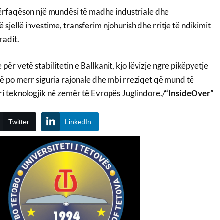
përfaqëson një mundësi të madhe industriale dhe
 sjellë investime, transferim njohurish dhe rritje të ndikimit
adit.
e për vetë stabilitetin e Ballkanit, kjo lëvizje ngre pikëpyetje
që po merr siguria rajonale dhe mbi rreziqet që mund të
i ri teknologjik në zemër të Evropës Juglindore./
“InsideOver”
Twitter
LinkedIn