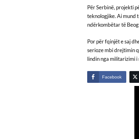
Për Serbinë, projekti 
teknologjike. Ai mund të
ndërkombëtar të Beogr
Por për fqinjët e saj dh
serioze mbi drejtimin 
lindin nga militarizimi 
Facebook