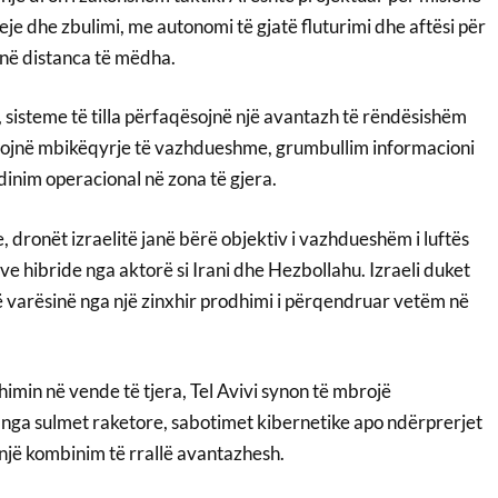
eje dhe zbulimi, me autonomi të gjatë fluturimi dhe aftësi për
në distanca të mëdha.
 sisteme të tilla përfaqësojnë një avantazh të rëndësishëm
ësojnë mbikëqyrje të vazhdueshme, grumbullim informacioni
dinim operacional në zona të gjera.
e, dronët izraelitë janë bërë objektiv i vazhdueshëm i luftës
ve hibride nga aktorë si Irani dhe Hezbollahu. Izraeli duket
 varësinë nga një zinxhir prodhimi i përqendruar vetëm në
min në vende të tjera, Tel Avivi synon të mbrojë
e nga sulmet raketore, sabotimet kibernetike apo ndërprerjet
n një kombinim të rrallë avantazhesh.