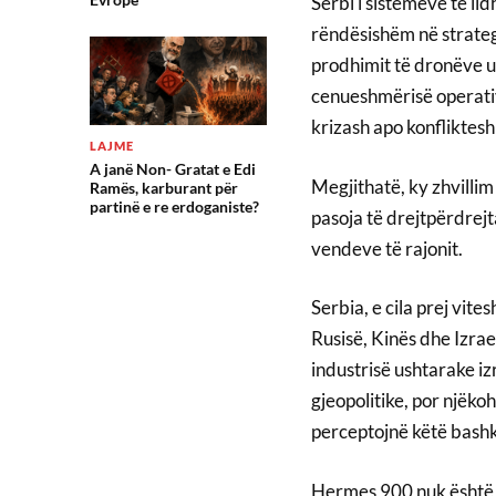
Serbi i sistemeve të li
rëndësishëm në strategj
prodhimit të dronëve u
cenueshmërisë operativ
krizash apo konfliktesh
LAJME
A janë Non- Gratat e Edi
Megjithatë, ky zhvilli
Ramës, karburant për
partinë e re erdoganiste?
pasoja të drejtpërdrej
vendeve të rajonit.
Serbia, e cila prej vit
Rusisë, Kinës dhe Izrae
industrisë ushtarake iz
gjeopolitike, por njëkoh
perceptojnë këtë bashk
Hermes 900 nuk është n