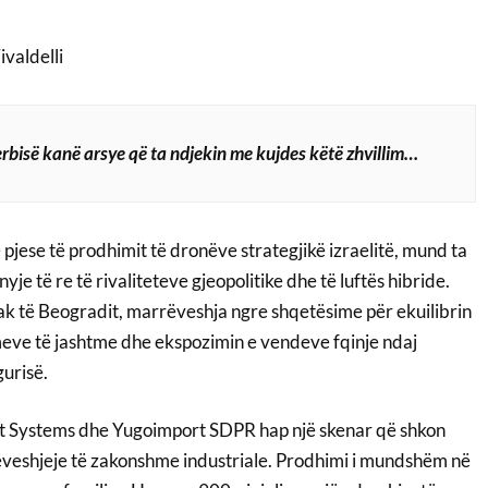
valdelli
erbisë kanë arsye që ta ndjekin me kujdes këtë zhvillim…
 pjese të prodhimit të dronëve strategjikë izraelitë, mund ta
nyje të re të rivaliteteve gjeopolitike dhe të luftës hibride.
ak të Beogradit, marrëveshja ngre shqetësime për ekuilibrin
imeve të jashtme dhe ekspozimin e vendeve fqinje ndaj
gurisë.
t Systems dhe Yugoimport SDPR hap një skenar që shkon
veshjeje të zakonshme industriale. Prodhimi i mundshëm në