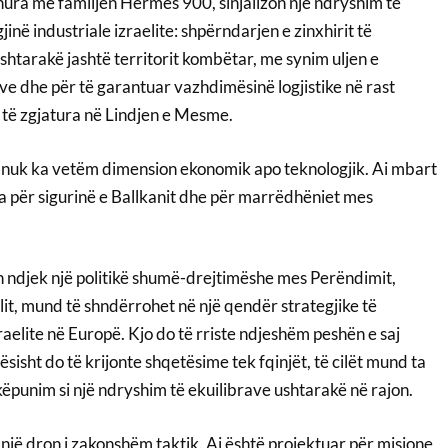
dhura me familjen Hermes 900, sinjalizon një ndryshim të
inë industriale izraelite: shpërndarjen e zinxhirit të
shtarakë jashtë territorit kombëtar, me synim uljen e
e dhe për të garantuar vazhdimësinë logjistike në rast
 të zgjatura në Lindjen e Mesme.
m nuk ka vetëm dimension ekonomik apo teknologjik. Ai mbart
ta për sigurinë e Ballkanit dhe për marrëdhëniet mes
esh ndjek një politikë shumë-drejtimëshe mes Perëndimit,
lit, mund të shndërrohet në një qendër strategjike të
raelite në Europë. Kjo do të rriste ndjeshëm peshën e saj
ësisht do të krijonte shqetësime tek fqinjët, të cilët mund ta
ëpunim si një ndryshim të ekuilibrave ushtarakë në rajon.
jë dron i zakonshëm taktik. Ai është projektuar për misione