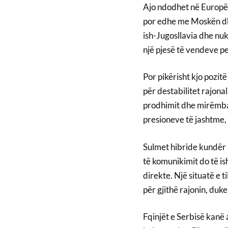
Ajo ndodhet në Europë,
por edhe me Moskën dhe
ish-Jugosllavia dhe nuk 
një pjesë të vendeve p
Por pikërisht kjo pozi
për destabilitet rajona
prodhimit dhe mirëmbajt
presioneve të jashtme, 
Sulmet hibride kundër i
të komunikimit do të i
direkte. Një situatë e t
për gjithë rajonin, duke
Fqinjët e Serbisë kanë 