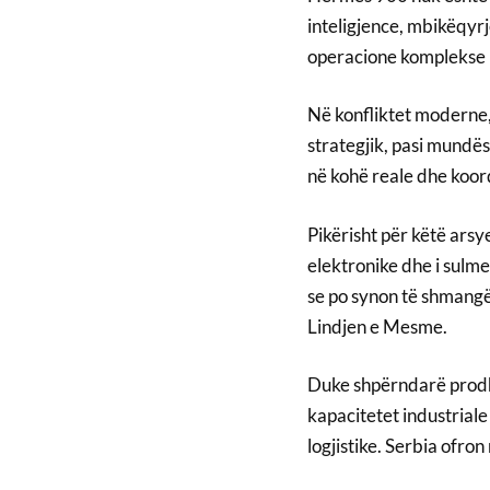
inteligjence, mbikëqyrj
operacione komplekse 
Në konfliktet moderne,
strategjik, pasi mund
në kohë reale dhe koor
Pikërisht për këtë arsy
elektronike dhe i sulme
se po synon të shmangë
Lindjen e Mesme.
Duke shpërndarë prodhi
kapacitetet industrial
logjistike. Serbia ofro