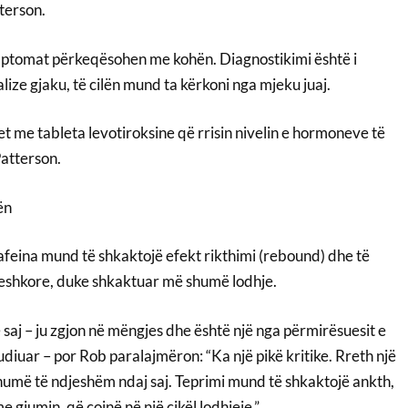
terson.
mptomat përkeqësohen me kohën. Diagnostikimi është i
lize gjaku, të cilën mund ta kërkoni nga mjeku juaj.
et me tableta levotiroksine që rrisin nivelin e hormoneve të
Patterson.
ën
afeina mund të shkaktojë efekt rikthimi (rebound) dhe të
eshkore, duke shkaktuar më shumë lodhje.
 saj – ju zgjon në mëngjes dhe është një nga përmirësuesit e
iuar – por Rob paralajmëron: “Ka një pikë kritike. Rreth një
humë të ndjeshëm ndaj saj. Teprimi mund të shkaktojë ankth,
 gjumin, që çojnë në një cikël lodhjeje.”