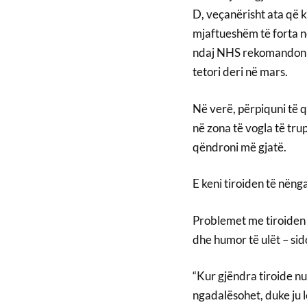
D, veçanërisht ata që k
mjaftueshëm të forta n
ndaj NHS rekomandon m
tetori deri në mars.
Në verë, përpiquni të 
në zona të vogla të tru
qëndroni më gjatë.
E keni tiroiden të nëng
Problemet me tiroiden 
dhe humor të ulët – si
“Kur gjëndra tiroide 
ngadalësohet, duke ju 