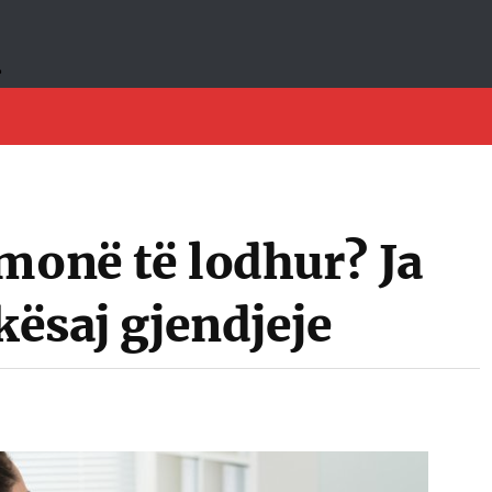
monë të lodhur? Ja
kësaj gjendjeje