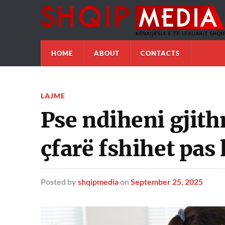
HOME
ABOUT
CONTACTS
LAJME
Pse ndiheni gjith
çfarë fshihet pas 
Posted
by
shqipmedia
on
September 25, 2025