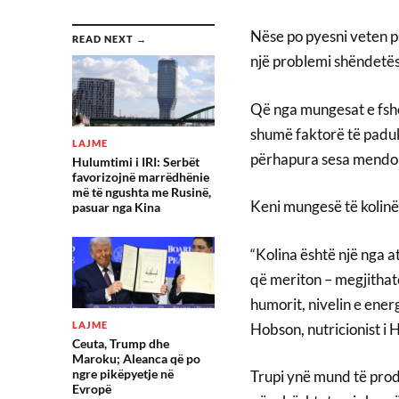
Nëse po pyesni veten ps
READ NEXT →
një problemi shëndetës
Që nga mungesat e fshe
shumë faktorë të paduk
LAJME
përhapura sesa mendon
Hulumtimi i IRI: Serbët
favorizojnë marrëdhënie
më të ngushta me Rusinë,
Keni mungesë të kolinë
pasuar nga Kina
“Kolina është një nga 
që meriton – megjithatë,
humorit, nivelin e ene
LAJME
Hobson, nutricionist i 
Ceuta, Trump dhe
Maroku; Aleanca që po
ngre pikëpyetje në
Trupi ynë mund të prodho
Evropë