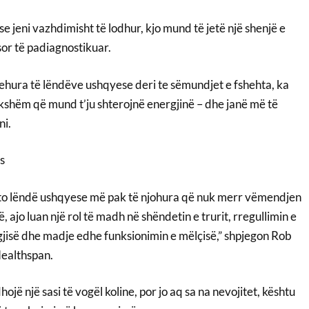
e jeni vazhdimisht të lodhur, kjo mund të jetë një shenjë e
or të padiagnostikuar.
hura të lëndëve ushqyese deri te sëmundjet e fshehta, ka
shëm që mund t’ju shterojnë energjinë – dhe janë më të
i.
s
ato lëndë ushqyese më pak të njohura që nuk merr vëmendjen
 ajo luan një rol të madh në shëndetin e trurit, rregullimin e
rgjisë dhe madje edhe funksionimin e mëlçisë,” shpjegon Rob
Healthspan.
jë një sasi të vogël koline, por jo aq sa na nevojitet, kështu