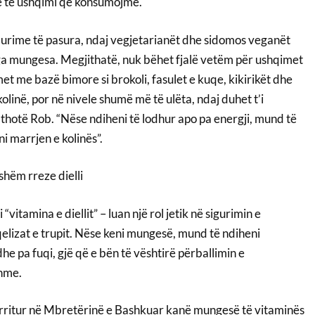
 te ushqimi që konsumojmë.
burime të pasura, ndaj vegjetarianët dhe sidomos veganët
ga mungesa. Megjithatë, nuk bëhet fjalë vetëm për ushqimet
t me bazë bimore si brokoli, fasulet e kuqe, kikirikët dhe
inë, por në nivele shumë më të ulëta, ndaj duhet t’i
thotë Rob. “Nëse ndiheni të lodhur apo pa energji, mund të
i marrjen e kolinës”.
hëm rreze dielli
“vitamina e diellit” – luan një rol jetik në sigurimin e
 qelizat e trupit. Nëse keni mungesë, mund të ndiheni
he pa fuqi, gjë që e bën të vështirë përballimin e
shme.
ë rritur në Mbretërinë e Bashkuar kanë mungesë të vitaminës