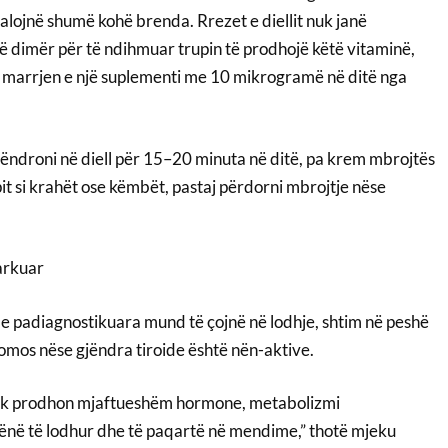
alojnë shumë kohë brenda. Rrezet e diellit nuk janë
ë dimër për të ndihmuar trupin të prodhojë këtë vitaminë,
arrjen e një suplementi me 10 mikrogramë në ditë nga
qëndroni në diell për 15–20 minuta në ditë, pa krem mbrojtës
pit si krahët ose këmbët, pastaj përdorni mbrojtje nëse
arkuar
e padiagnostikuara mund të çojnë në lodhje, shtim në peshë
domos nëse gjëndra tiroide është nën-aktive.
nuk prodhon mjaftueshëm hormone, metabolizmi
lënë të lodhur dhe të paqartë në mendime,” thotë mjeku