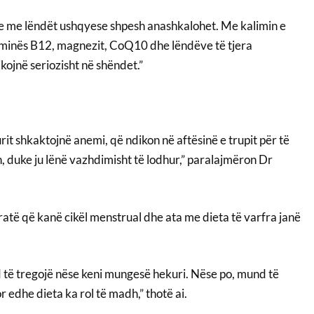
e me lëndët ushqyese shpesh anashkalohet. Me kalimin e
aminës B12, magnezit, CoQ10 dhe lëndëve të tjera
ojnë seriozisht në shëndet.”
urit shkaktojnë anemi, që ndikon në aftësinë e trupit për të
, duke ju lënë vazhdimisht të lodhur,” paralajmëron Dr
gratë që kanë cikël menstrual dhe ata me dieta të varfra janë
 të tregojë nëse keni mungesë hekuri. Nëse po, mund të
r edhe dieta ka rol të madh,” thotë ai.