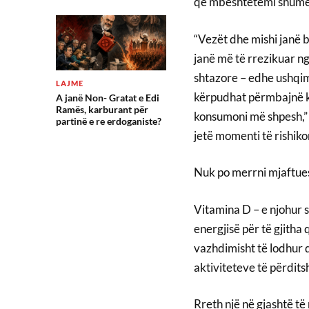
që mbështetemi shumë
“Vezët dhe mishi janë 
janë më të rrezikuar n
shtazore – edhe ushqime
LAJME
kërpudhat përmbajnë kol
A janë Non- Gratat e Edi
Ramës, karburant për
konsumoni më shpesh,” 
partinë e re erdoganiste?
jetë momenti të rishikon
Nuk po merrni mjaftues
Vitamina D – e njohur si 
energjisë për të gjitha
vazhdimisht të lodhur d
aktiviteteve të përdit
Rreth një në gjashtë t