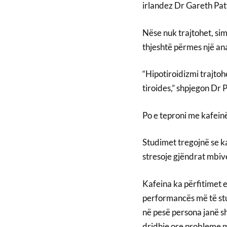
irlandez Dr Gareth Pat
Nëse nuk trajtohet, si
thjeshtë përmes një ana
“Hipotiroidizmi trajtoh
tiroides,” shpjegon Dr 
Po e teproni me kafein
Studimet tregojnë se k
stresoje gjëndrat mbiv
Kafeina ka përfitimet e
performancës më të stud
në pesë persona janë s
dridhje ose probleme me