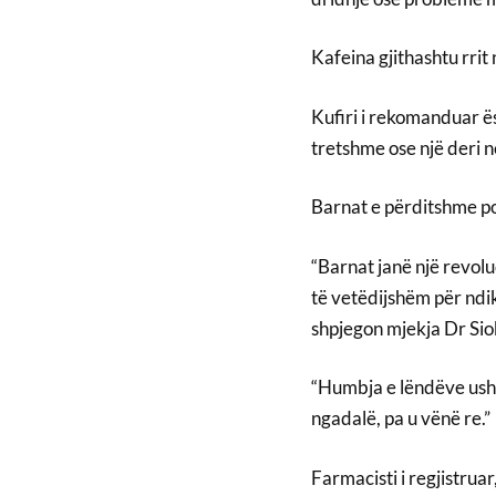
Kafeina gjithashtu rrit n
Kufiri i rekomanduar ës
tretshme ose një deri n
Barnat e përditshme po
“Barnat janë një revolu
të vetëdijshëm për ndi
shpjegon mjekja Dr Si
“Humbja e lëndëve ush
ngadalë, pa u vënë re.”
Farmacisti i regjistrua