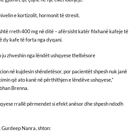
ivelin e kortizolit, hormonit të stresit.
htë rreth 400 mg në ditë – afërsisht katër filxhanë kafeje të
ë dy kafe të forta nga dyqani.
 ju zhveshin nga lëndët ushqyese thelbësore
cion në kujdesin shëndetësor, por pacientët shpesh nuk janë
kimin që ato kanë në përthithjen e lëndëve ushqyese,”
obhan Brenna.
qyese rrallë përmendet si efekt anësor dhe shpesh ndodh
r, Gurdeep Nanra, shton: