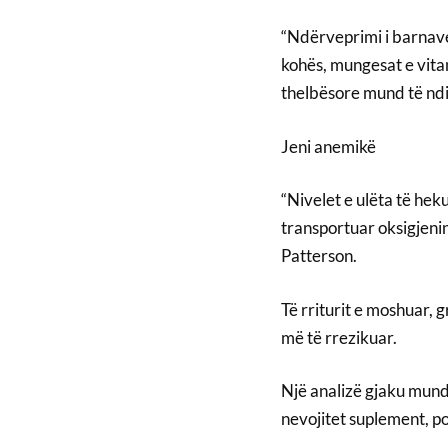
“Ndërveprimi i barnav
kohës, mungesat e vit
thelbësore mund të ndik
Jeni anemikë
“Nivelet e ulëta të hek
transportuar oksigjenin
Patterson.
Të rriturit e moshuar, 
më të rrezikuar.
Një analizë gjaku mund
nevojitet suplement, po