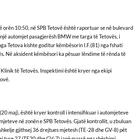
 orën 10:50, në SPB Tetovë është raportuar se në bulevard
ë, një automjet pasagjerësh BMW me targa të Tetovës, i
nga Tetova kishte goditur këmbësorin I.F.(81) nga fshati
ës. Në aksident këmbësori ka pësuar lëndime të rënda të
 Klinik të Tetovës. Inspektimi është kryer nga ekipi
tovë.
(20 maj), është kryer kontroll i intensifikuar i automjeteve
mjeteve në zonën e SPB Tetovës. Gjatë kontrollit, u zbuluan
shkelje gjithsej 36 drejtues mjetesh (TE-28 dhe GV-8) pët
prej tyre 27 (TE20 dhe GV-7) janë marrë nga shërbimi