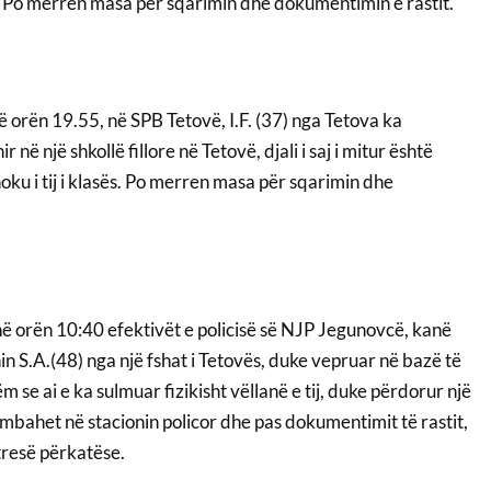
 Po merren masa për sqarimin dhe dokumentimin e rastit.
orën 19.55, në SPB Tetovë, I.F. (37) nga Tetova ka
r në një shkollë fillore në Tetovë, djali i saj i mitur është
hoku i tij i klasës. Po merren masa për sqarimin dhe
 orën 10:40 efektivët e policisë së NJP Jegunovcë, kanë
nin S.A.(48) nga një fshat i Tetovës, duke vepruar në bazë të
 se ai e ka sulmuar fizikisht vëllanë e tij, duke përdorur një
o mbahet në stacionin policor dhe pas dokumentimit të rastit,
tresë përkatëse.