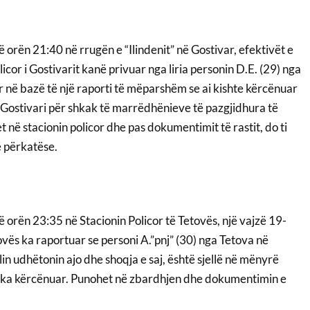
orën 21:40 në rrugën e “Ilindenit” në Gostivar, efektivët e
licor i Gostivarit kanë privuar nga liria personin D.E. (29) nga
r në bazë të një raporti të mëparshëm se ai kishte kërcënuar
 Gostivari për shkak të marrëdhënieve të pazgjidhura të
t në stacionin policor dhe pas dokumentimit të rastit, do ti
 përkatëse.
orën 23:35 në Stacionin Policor të Tetovës, një vajzë 19-
vës ka raportuar se personi A.”pnj” (30) nga Tetova në
cilin udhëtonin ajo dhe shoqja e saj, është sjellë në mënyrë
e ka kërcënuar. Punohet në zbardhjen dhe dokumentimin e