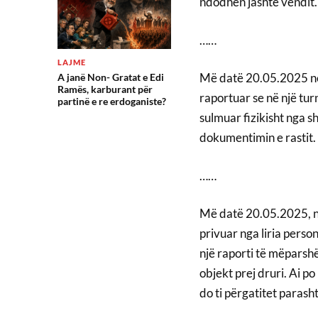
ndodhen jashtë vendit.
……
LAJME
Më datë 20.05.2025 në 
A janë Non- Gratat e Edi
Ramës, karburant për
raportuar se në një turni
partinë e re erdoganiste?
sulmuar fizikisht nga s
dokumentimin e rastit.
……
Më datë 20.05.2025, në
privuar nga liria perso
një raporti të mëparshëm
objekt prej druri. Ai p
do ti përgatitet parash