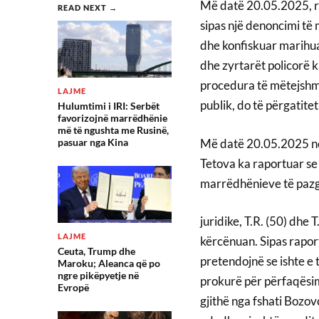
Më datë 20.05.2025, rr
READ NEXT →
sipas një denoncimi të
dhe konfiskuar marihuanë
dhe zyrtarët policorë 
procedura të mëtejshme
LAJME
publik, do të përgatite
Hulumtimi i IRI: Serbët
favorizojnë marrëdhënie
më të ngushta me Rusinë,
Më datë 20.05.2025 në 
pasuar nga Kina
Tetova ka raportuar se 
marrëdhënieve të pazg
juridike, T.R. (50) dhe 
LAJME
kërcënuan. Sipas rapor
Ceuta, Trump dhe
pretendojnë se ishte e 
Maroku; Aleanca që po
ngre pikëpyetje në
prokurë për përfaqësim 
Evropë
gjithë nga fshati Bozovc