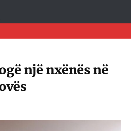
rogë një nxënës në
tovës