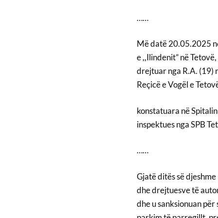
……
Më datë 20.05.2025 në
e ,,Ilindenit” në Tetov
drejtuar nga R.A. (19) 
Reçicë e Vogël e Tetov
konstatuara në Spitalin
inspektues nga SPB Te
……
Gjatë ditës së djeshme 
dhe drejtuesve të auto
dhe u sanksionuan për 
parkim të parregillt, 