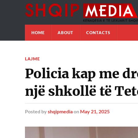
HOME
ABOUT
CONTACTS
LAJME
Policia kap me d
një shkollë të Te
Posted
by
shqipmedia
on
May 21, 2025