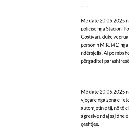
……
Më datë 20.05.2025 në 
policisë nga Stacioni Po
Gostivari, duke veprua
personin M.R. (41) nga
ndërsjella. Ai po mbahe
përgaditet parashtresë
……
Më datë 20.05.2025 në 
vjeçare nga zona e Teto
automjetin e tij, në të 
agresive ndaj saj dhe 
çështjes.