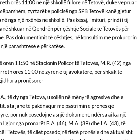
eth orës 11:00 në një shkollë fillore në Tetovë, duke vepruar
 mëparshëm, zyrtarët e policisë nga SPB Tetovë kanë gjetur
 nga një nxënës në shkollë. Pas kësaj, i mituri, prindi i tij
kanë shkuar në Qendrën për çështje Sociale të Tetovës për
. Pas dokumentimit të çështjes, në konsultim me prokurorin
t një parashtresë e përkatëse.
orën 11:50 në Stacionin Policor të Tetovës, M.R. (42) nga
rreth orës 11:00 në zyrën e tij avokatore, për shkak të
jidhura pronësore-
T.A., të dy nga Tetova, u sollën në mënyrë agresive dhe e
tit, ata janë të pakënaqur me pastrimin e pronës që
tyre, por nuk posedojnë asnjë dokument, ndërsa ai ka një
ligjor nga pronarët B.A. (46), M.A. (39) dhe I.A. (43), të
ë i Tetovës, të cilët posedojnë fletë pronësie dhe aktualisht