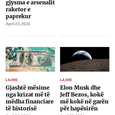
gjysma e arsenalit
raketor e
paprekur
April 23, 2026
LAJME
LAJME
Gjashtë mësime
Elon Musk dhe
nga krizat më të
Jeff Bezos, kokë
mëdha financiare
më kokë në garën
të historisë
për hapësirën