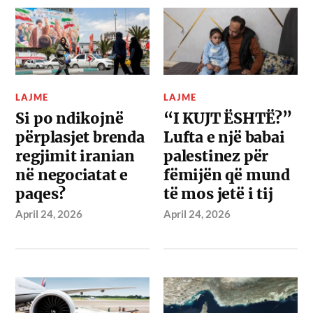
LAJME
LAJME
Si po ndikojnë
“I KUJT ËSHTË?”
përplasjet brenda
Lufta e një babai
regjimit iranian
palestinez për
në negociatat e
fëmijën që mund
paqes?
të mos jetë i tij
April 24, 2026
April 24, 2026