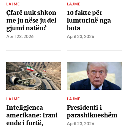
LAJME
LAJME
Çfarë nuk shkon
10 fakte për
me ju nëse ju del
lumturinë nga
gjumi natën?
bota
April 23, 2026
April 23, 2026
LAJME
LAJME
Inteligjenca
Presidenti i
amerikane: Irani
parashikueshëm
ende i fortë,
April 23, 2026