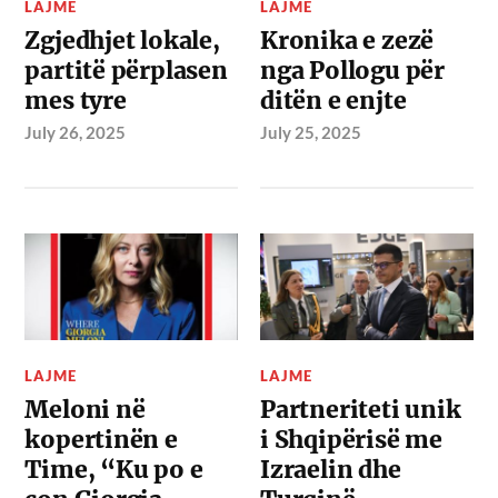
LAJME
LAJME
Zgjedhjet lokale,
Kronika e zezë
partitë përplasen
nga Pollogu për
mes tyre
ditën e enjte
July 26, 2025
July 25, 2025
LAJME
LAJME
Meloni në
Partneriteti unik
kopertinën e
i Shqipërisë me
Time, “Ku po e
Izraelin dhe