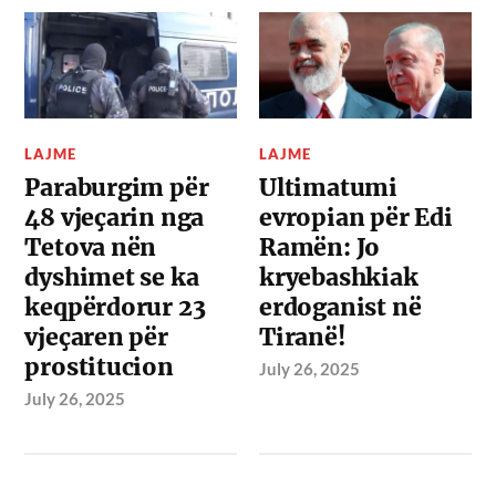
LAJME
LAJME
Paraburgim për
Ultimatumi
48 vjeçarin nga
evropian për Edi
Tetova nën
Ramën: Jo
dyshimet se ka
kryebashkiak
keqpërdorur 23
erdoganist në
vjeçaren për
Tiranë!
prostitucion
July 26, 2025
July 26, 2025