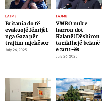
LAJME
LAJME
Britania do të
VMRO nuk e
evakuojë fëmijët
harron dot
nga Gaza për
Kalanë! Dëshiron
trajtim mjekësor
ta rikthejë belanë
e 2011-ës
July 26, 2025
July 26, 2025