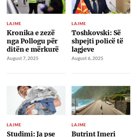
LAJME
LAJME
Kronika e zezë
Toshkovski: Së
nga Pollogu për
shpejti policë të
ditën e mërkurë
lagjeve
August 7, 2025
August 6, 2025
LAJME
LAJME
Studimi: Ja pse
Butrint Imeri