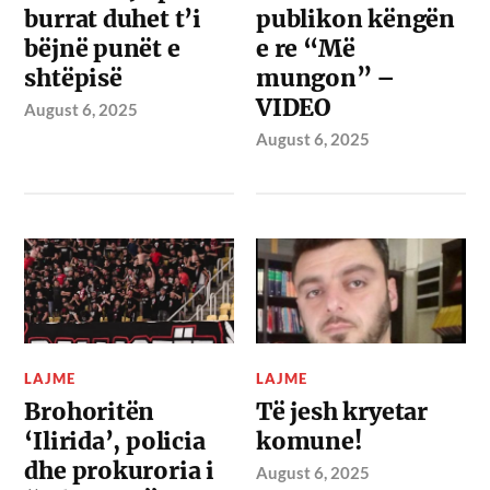
burrat duhet t’i
publikon këngën
bëjnë punët e
e re “Më
shtëpisë
mungon” –
VIDEO
August 6, 2025
August 6, 2025
LAJME
LAJME
Brohoritën
Të jesh kryetar
‘Ilirida’, policia
komune!
dhe prokuroria i
August 6, 2025