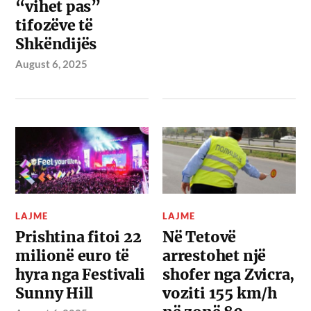
“vihet pas”
tifozëve të
Shkëndijës
August 6, 2025
LAJME
LAJME
Prishtina fitoi 22
Në Tetovë
milionë euro të
arrestohet një
hyra nga Festivali
shofer nga Zvicra,
Sunny Hill
voziti 155 km/h