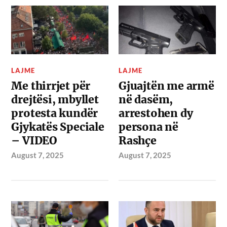
LAJME
LAJME
Me thirrjet për
Gjuajtën me armë
drejtësi, mbyllet
në dasëm,
protesta kundër
arrestohen dy
Gjykatës Speciale
persona në
– VIDEO
Rashçe
August 7, 2025
August 7, 2025