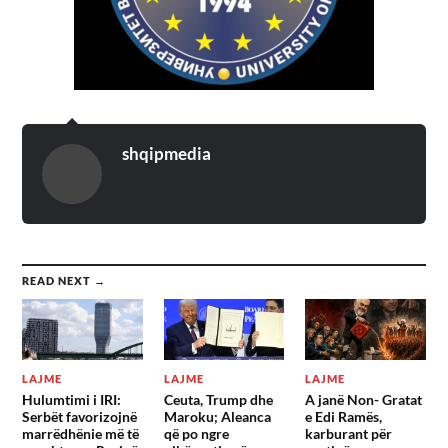
shqipmedia
READ NEXT →
LAJME
LAJME
LAJME
Hulumtimi i IRI:
Ceuta, Trump dhe
A janë Non- Gratat
Serbët favorizojnë
Maroku; Aleanca
e Edi Ramës,
marrëdhënie më të
që po ngre
karburant për