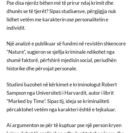
Pse disa njerëz bëhen më të prirur ndaj krimit dhe
dhunës se të tjerët? Sipas studiuesve, përgjigjja nuk
lidhet vetëm me karakterin ose personalitetin e
individit.
Një analizë e publikuar së fundmi në revistën shkencore
“Nature”, sugjeron se sjellja kriminale ndikohet nga
shumë faktorë, përfshirë mjedisin social, periudhën
historike dhe përvojat personale.
Studimi bazohet në kërkimet e kriminologut Robert
Sampson nga Universiteti i Harvardit, autor i librit
“Marked by Time”. Sipas tij, ideja se kriminaliteti
përcaktohet vetëm nga karakteri është e tejkaluar.
Ai argumenton se për të kuptuar pse një person kryen