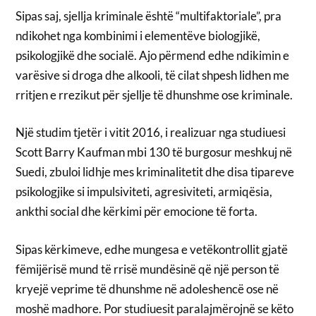
Sipas saj, sjellja kriminale është “multifaktoriale”, pra
ndikohet nga kombinimi i elementëve biologjikë,
psikologjikë dhe socialë. Ajo përmend edhe ndikimin e
varësive si droga dhe alkooli, të cilat shpesh lidhen me
rritjen e rrezikut për sjellje të dhunshme ose kriminale.
Një studim tjetër i vitit 2016, i realizuar nga studiuesi
Scott Barry Kaufman mbi 130 të burgosur meshkuj në
Suedi, zbuloi lidhje mes kriminalitetit dhe disa tipareve
psikologjike si impulsiviteti, agresiviteti, armiqësia,
ankthi social dhe kërkimi për emocione të forta.
Sipas kërkimeve, edhe mungesa e vetëkontrollit gjatë
fëmijërisë mund të rrisë mundësinë që një person të
kryejë veprime të dhunshme në adoleshencë ose në
moshë madhore. Por studiuesit paralajmërojnë se këto