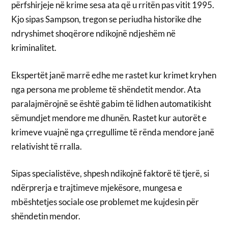
përfshirjeje në krime sesa ata që u rritën pas vitit 1995.
Kjo sipas Sampson, tregon se periudha historike dhe
ndryshimet shoqërore ndikojnë ndjeshëm në
kriminalitet.
Ekspertët janë marrë edhe me rastet kur krimet kryhen
nga persona me probleme të shëndetit mendor. Ata
paralajmërojnë se është gabim të lidhen automatikisht
sëmundjet mendore me dhunën. Rastet kur autorët e
krimeve vuajnë nga çrregullime të rënda mendore janë
relativisht të rralla.
Sipas specialistëve, shpesh ndikojnë faktorë të tjerë, si
ndërprerja e trajtimeve mjekësore, mungesa e
mbështetjes sociale ose problemet me kujdesin për
shëndetin mendor.