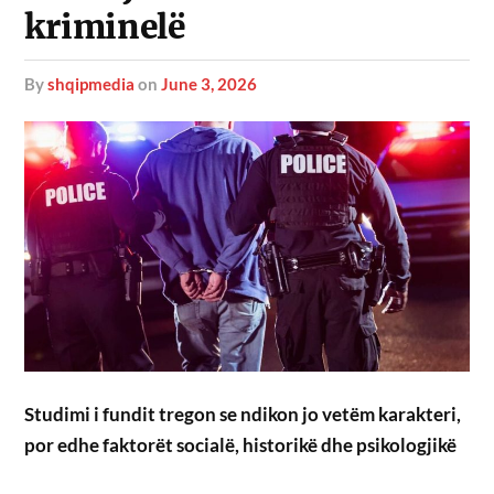
kriminelë
by
shqipmedia
on
June 3, 2026
Studimi i fundit tregon se ndikon jo vetëm karakteri,
por edhe faktorët socialë, historikë dhe psikologjikë