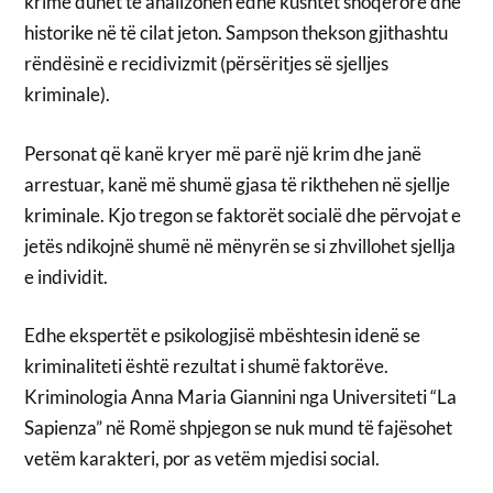
krime duhet të analizohen edhe kushtet shoqërore dhe
historike në të cilat jeton. Sampson thekson gjithashtu
rëndësinë e recidivizmit (përsëritjes së sjelljes
kriminale).
Personat që kanë kryer më parë një krim dhe janë
arrestuar, kanë më shumë gjasa të rikthehen në sjellje
kriminale. Kjo tregon se faktorët socialë dhe përvojat e
jetës ndikojnë shumë në mënyrën se si zhvillohet sjellja
e individit.
Edhe ekspertët e psikologjisë mbështesin idenë se
kriminaliteti është rezultat i shumë faktorëve.
Kriminologia Anna Maria Giannini nga Universiteti “La
Sapienza” në Romë shpjegon se nuk mund të fajësohet
vetëm karakteri, por as vetëm mjedisi social.