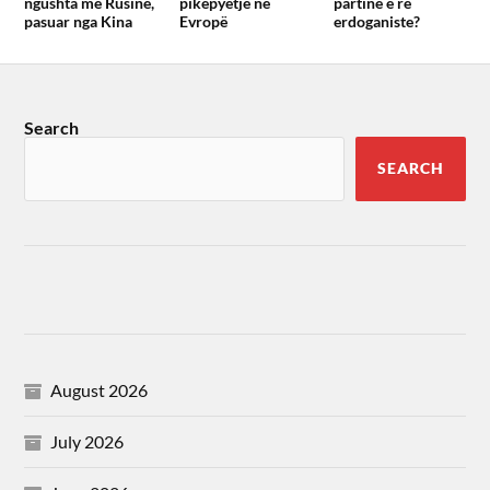
ngushta me Rusinë,
pikëpyetje në
partinë e re
pasuar nga Kina
Evropë
erdoganiste?
Search
SEARCH
August 2026
July 2026