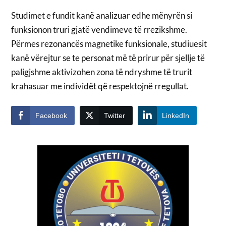
Studimet e fundit kanë analizuar edhe mënyrën si
funksionon truri gjatë vendimeve të rrezikshme.
Përmes rezonancës magnetike funksionale, studiuesit
kanë vërejtur se te personat më të prirur për sjellje të
paligjshme aktivizohen zona të ndryshme të trurit
krahasuar me individët që respektojnë rregullat.
Facebook
Twitter
LinkedIn