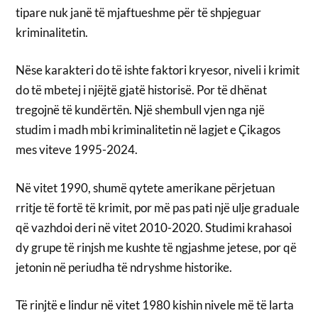
tipare nuk janë të mjaftueshme për të shpjeguar
kriminalitetin.
Nëse karakteri do të ishte faktori kryesor, niveli i krimit
do të mbetej i njëjtë gjatë historisë. Por të dhënat
tregojnë të kundërtën. Një shembull vjen nga një
studim i madh mbi kriminalitetin në lagjet e Çikagos
mes viteve 1995-2024.
Në vitet 1990, shumë qytete amerikane përjetuan
rritje të fortë të krimit, por më pas pati një ulje graduale
që vazhdoi deri në vitet 2010-2020. Studimi krahasoi
dy grupe të rinjsh me kushte të ngjashme jetese, por që
jetonin në periudha të ndryshme historike.
Të rinjtë e lindur në vitet 1980 kishin nivele më të larta