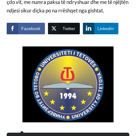
çdo vit, me numra paksa të ndryshuar dhe me të njëjtën
ndjesi sikur diçka po na rrëshqet nga gishtat.
Facebook
Twitter
LinkedIn