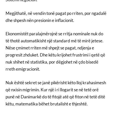
Megjithatë, në vendin tonë pagat po rriten, por ngadalë
dhe shpesh nën presionin e inflacionit.
Ekonomistët paralajmërojnë se rritja nominale nuk do
të thotë automatikisht një standard më të mirë jetese.
Nëse çmimet rriten më shpejt se pagat, ndjenja e
progresit zhduket. Dhe këtu krijohet frustrimi i qetë që
nuk shihet në statistika, por dëgjohet në çdo bisedë
rreth emigracionit.
Nuk është sekret se janë pikërisht këto lloj krahasimesh
që nxisin migrimin. Kur një i ri llogarit se në tetë orë
punë në Danimarkë do të fitojë atë që fiton në tetë ditë
këtu, matematika bëhet brutalisht e thjeshtë.