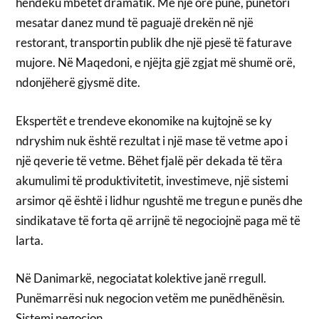
hendeku mbetet dramatik. Me një orë punë, punëtori
mesatar danez mund të paguajë drekën në një
restorant, transportin publik dhe një pjesë të faturave
mujore. Në Maqedoni, e njëjta gjë zgjat më shumë orë,
ndonjëherë gjysmë dite.
Ekspertët e trendeve ekonomike na kujtojnë se ky
ndryshim nuk është rezultat i një mase të vetme apo i
një qeverie të vetme. Bëhet fjalë për dekada të tëra
akumulimi të produktivitetit, investimeve, një sistemi
arsimor që është i lidhur ngushtë me tregun e punës dhe
sindikatave të forta që arrijnë të negociojnë paga më të
larta.
Në Danimarkë, negociatat kolektive janë rregull.
Punëmarrësi nuk negocion vetëm me punëdhënësin.
Sistemi negocion.