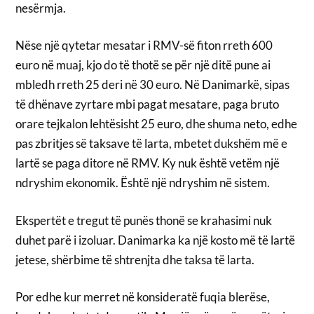
nesërmja.
Nëse një qytetar mesatar i RMV-së fiton rreth 600
euro në muaj, kjo do të thotë se për një ditë pune ai
mbledh rreth 25 deri në 30 euro. Në Danimarkë, sipas
të dhënave zyrtare mbi pagat mesatare, paga bruto
orare tejkalon lehtësisht 25 euro, dhe shuma neto, edhe
pas zbritjes së taksave të larta, mbetet dukshëm më e
lartë se paga ditore në RMV. Ky nuk është vetëm një
ndryshim ekonomik. Është një ndryshim në sistem.
Ekspertët e tregut të punës thonë se krahasimi nuk
duhet parë i izoluar. Danimarka ka një kosto më të lartë
jetese, shërbime të shtrenjta dhe taksa të larta.
Por edhe kur merret në konsideratë fuqia blerëse,