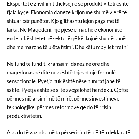
Ekspertët e zhvillimit theksojnë se produktiviteti është
fjala kyçe. Ekonomia daneze krijon më shumë vlerë të
shtuar për punëtor. Kjo gjithashtu lejon paga më të
larta. Në Maqedoni, një pjesë e madhe e ekonomisë
ende mbështetet në sektorë që kërkojnë shumë punë
dhe me marzhe të ulëta fitimi. Dhe këtu mbyllet rrethi.
Në fund të fundit, krahasimi danez në orë dhe
maqedonas në ditë nuk është thjesht një formulë
sensacionale. Pyetja nuk është nëse numrat janë të
saktë. Pyetja është se si të zvogëlohet hendeku. Qoftë
përmes një arsimi më të mirë, përmes investimeve
teknologjike, përmes reformave që do të rrisin
produktivitetin.
Apo do të vazhdojmë ta përsërisim të njëjtën deklaratë,