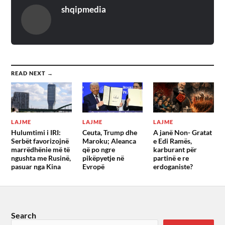
shqipmedia
READ NEXT →
LAJME
LAJME
LAJME
Hulumtimi i IRI:
Ceuta, Trump dhe
A janë Non- Gratat
Serbët favorizojnë
Maroku; Aleanca
e Edi Ramës,
marrëdhënie më të
që po ngre
karburant për
ngushta me Rusinë,
pikëpyetje në
partinë e re
pasuar nga Kina
Evropë
erdoganiste?
Search