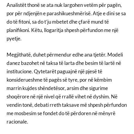
Analistët thonë se ata nuk largohen vetëm për pagën,
por për ndjenjën e parashikueshmërisë. Atje e dini se sa
do të fitoni, sa do t’ju mbetet dhe çfarë mund të
planifikoni. Këtu, llogaritja shpesh përfundon me një
pyetje.
Megjithatë, duhet përmendur edhe ana tjetër. Modeli
danez bazohet në taksa të larta dhe besim të lartë në
institucione. Qytetarët paguajnë një pjesë të
konsiderueshme të pagës së tyre, por në këmbim
marrin kujdes shëndetësor, arsim dhe sigurime
shoqërore në një nivel që rrallë vihet në dyshim. Në
vendin tonë, debati rreth taksave më shpesh përfundon
me mosbesim se fondet do të përdoren në mënyrë
racionale.