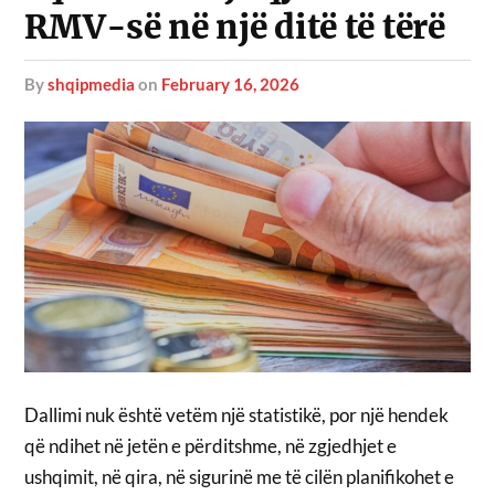
RMV-së në një ditë të tërë
by
shqipmedia
on
February 16, 2026
Dallimi nuk është vetëm një statistikë, por një hendek
që ndihet në jetën e përditshme, në zgjedhjet e
ushqimit, në qira, në sigurinë me të cilën planifikohet e