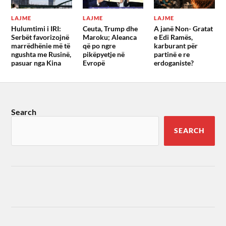
LAJME
LAJME
LAJME
Hulumtimi i IRI:
Ceuta, Trump dhe
A janë Non- Gratat
Serbët favorizojnë
Maroku; Aleanca
e Edi Ramës,
marrëdhënie më të
që po ngre
karburant për
ngushta me Rusinë,
pikëpyetje në
partinë e re
pasuar nga Kina
Evropë
erdoganiste?
Search
SEARCH