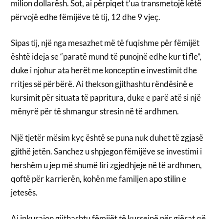
milion dollarësh. Sot, ai përpiqet t’ua transmetojë këtë
përvojë edhe fëmijëve të tij, 12 dhe 9 vjeç.
Sipas tij, një nga mesazhet më të fuqishme për fëmijët
është ideja se “paratë mund të punojnë edhe kur ti fle”,
duke i njohur ata herët me konceptin e investimit dhe
rritjes së përbërë. Ai thekson gjithashtu rëndësinë e
kursimit për situata të papritura, duke e parë atë si një
mënyrë për të shmangur stresin në të ardhmen.
Një tjetër mësim kyç është se puna nuk duhet të zgjasë
gjithë jetën. Sanchez u shpjegon fëmijëve se investimi i
hershëm u jep më shumë liri zgjedhjeje në të ardhmen,
qoftë për karrierën, kohën me familjen apo stilin e
jetesës.
Ai inkurajon gjithashtu fëmijët të kursejnë për gjërat që