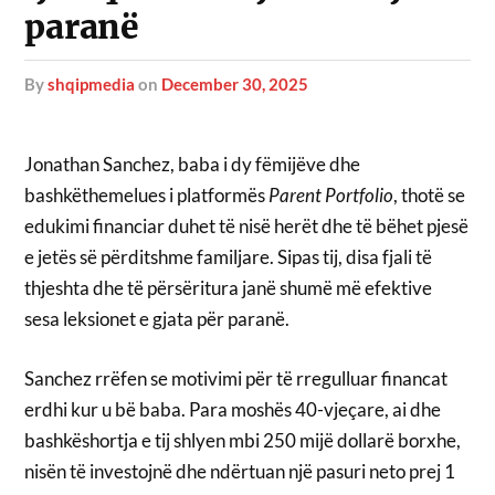
paranë
by
shqipmedia
on
December 30, 2025
Jonathan Sanchez, baba i dy fëmijëve dhe
bashkëthemelues i platformës
Parent Portfolio
, thotë se
edukimi financiar duhet të nisë herët dhe të bëhet pjesë
e jetës së përditshme familjare. Sipas tij, disa fjali të
thjeshta dhe të përsëritura janë shumë më efektive
sesa leksionet e gjata për paranë.
Sanchez rrëfen se motivimi për të rregulluar financat
erdhi kur u bë baba. Para moshës 40-vjeçare, ai dhe
bashkëshortja e tij shlyen mbi 250 mijë dollarë borxhe,
nisën të investojnë dhe ndërtuan një pasuri neto prej 1