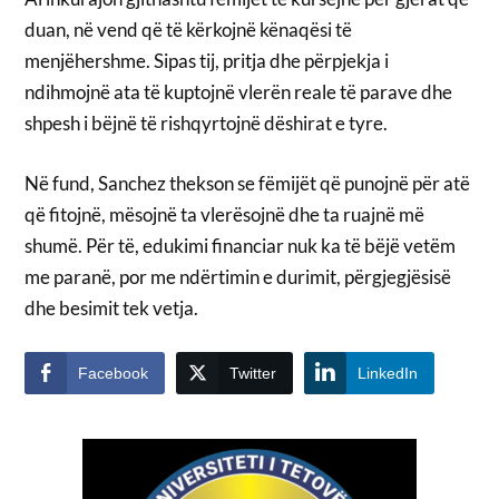
duan, në vend që të kërkojnë kënaqësi të
menjëhershme. Sipas tij, pritja dhe përpjekja i
ndihmojnë ata të kuptojnë vlerën reale të parave dhe
shpesh i bëjnë të rishqyrtojnë dëshirat e tyre.
Në fund, Sanchez thekson se fëmijët që punojnë për atë
që fitojnë, mësojnë ta vlerësojnë dhe ta ruajnë më
shumë. Për të, edukimi financiar nuk ka të bëjë vetëm
me paranë, por me ndërtimin e durimit, përgjegjësisë
dhe besimit tek vetja.
Facebook
Twitter
LinkedIn