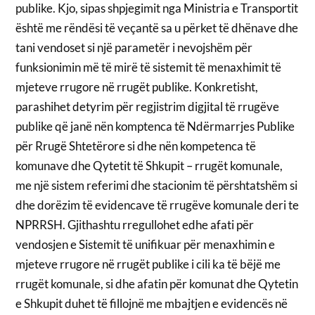
publike. Kjo, sipas shpjegimit nga Ministria e Transportit
është me rëndësi të veçantë sa u përket të dhënave dhe
tani vendoset si një parametër i nevojshëm për
funksionimin më të mirë të sistemit të menaxhimit të
mjeteve rrugore në rrugët publike. Konkretisht,
parashihet detyrim për regjistrim digjital të rrugëve
publike që janë nën komptenca të Ndërmarrjes Publike
për Rrugë Shtetërore si dhe nën kompetenca të
komunave dhe Qytetit të Shkupit – rrugët komunale,
me një sistem referimi dhe stacionim të përshtatshëm si
dhe dorëzim të evidencave të rrugëve komunale deri te
NPRRSH. Gjithashtu rregullohet edhe afati për
vendosjen e Sistemit të unifikuar për menaxhimin e
mjeteve rrugore në rrugët publike i cili ka të bëjë me
rrugët komunale, si dhe afatin për komunat dhe Qytetin
e Shkupit duhet të fillojnë me mbajtjen e evidencës në