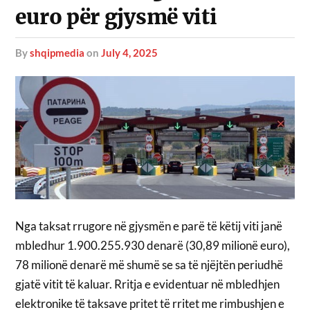
euro për gjysmë viti
by
shqipmedia
on
July 4, 2025
Nga taksat rrugore në gjysmën e parë të këtij viti janë
mbledhur 1.900.255.930 denarë (30,89 milionë euro),
78 milionë denarë më shumë se sa të njëjtën periudhë
gjatë vitit të kaluar. Rritja e evidentuar në mbledhjen
elektronike të taksave pritet të rritet me rimbushjen e