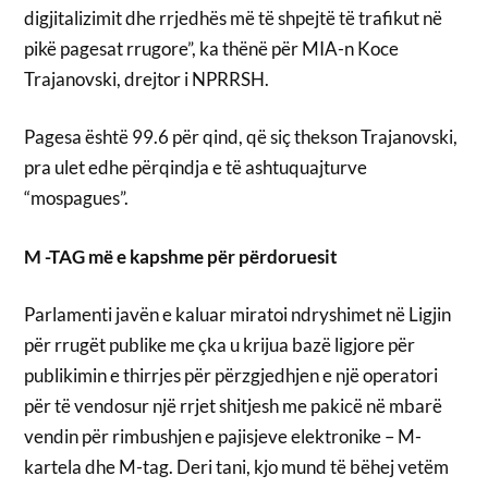
digjitalizimit dhe rrjedhës më të shpejtë të trafikut në
pikë pagesat rrugore”, ka thënë për MIA-n Koce
Trajanovski, drejtor i NPRRSH.
Pagesa është 99.6 për qind, që siç thekson Trajanovski,
pra ulet edhe përqindja e të ashtuquajturve
“mospagues”.
M -TAG më e kapshme për përdoruesit
Parlamenti javën e kaluar miratoi ndryshimet në Ligjin
për rrugët publike me çka u krijua bazë ligjore për
publikimin e thirrjes për përzgjedhjen e një operatori
për të vendosur një rrjet shitjesh me pakicë në mbarë
vendin për rimbushjen e pajisjeve elektronike – M-
kartela dhe M-tag. Deri tani, kjo mund të bëhej vetëm