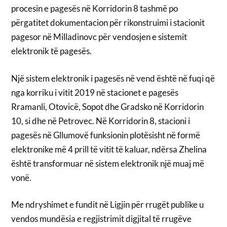
procesin e pagesës në Korridorin 8 tashmë po
përgatitet dokumentacion për rikonstruimi i stacionit
pagesor në Milladinovc për vendosjen e sistemit
elektronik të pagesës.
Një sistem elektronik i pagesës në vend është në fuqi që
nga korriku i vitit 2019 në stacionet e pagesës
Rramanli, Otovicë, Sopot dhe Gradsko në Korridorin
10, si dhe në Petrovec. Në Korridorin 8, stacioni i
pagesës në Gllumovë funksionin plotësisht në formë
elektronike më 4 prill të vitit të kaluar, ndërsa Zhelina
është transformuar në sistem elektronik një muaj më
vonë.
Me ndryshimet e fundit në Ligjin për rrugët publike u
vendos mundësia e regjistrimit digjital të rrugëve