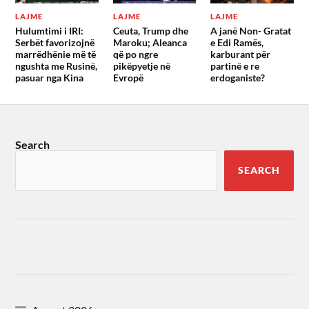
LAJME
LAJME
LAJME
Hulumtimi i IRI:
Ceuta, Trump dhe
A janë Non- Gratat
Serbët favorizojnë
Maroku; Aleanca
e Edi Ramës,
marrëdhënie më të
që po ngre
karburant për
ngushta me Rusinë,
pikëpyetje në
partinë e re
pasuar nga Kina
Evropë
erdoganiste?
Search
SEARCH