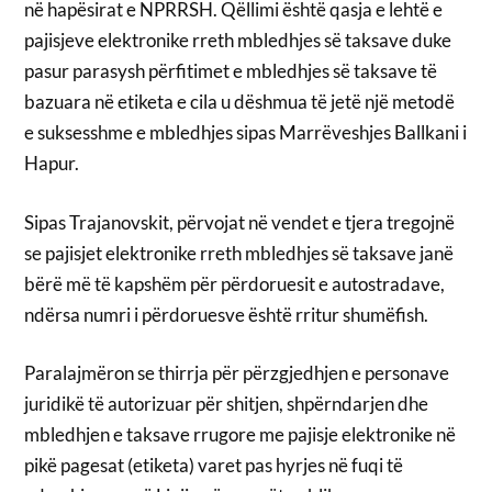
në hapësirat e NPRRSH. Qëllimi është qasja e lehtë e
pajisjeve elektronike rreth mbledhjes së taksave duke
pasur parasysh përfitimet e mbledhjes së taksave të
bazuara në etiketa e cila u dëshmua të jetë një metodë
e suksesshme e mbledhjes sipas Marrëveshjes Ballkani i
Hapur.
Sipas Trajanovskit, përvojat në vendet e tjera tregojnë
se pajisjet elektronike rreth mbledhjes së taksave janë
bërë më të kapshëm për përdoruesit e autostradave,
ndërsa numri i përdoruesve është rritur shumëfish.
Paralajmëron se thirrja për përzgjedhjen e personave
juridikë të autorizuar për shitjen, shpërndarjen dhe
mbledhjen e taksave rrugore me pajisje elektronike në
pikë pagesat (etiketa) varet pas hyrjes në fuqi të