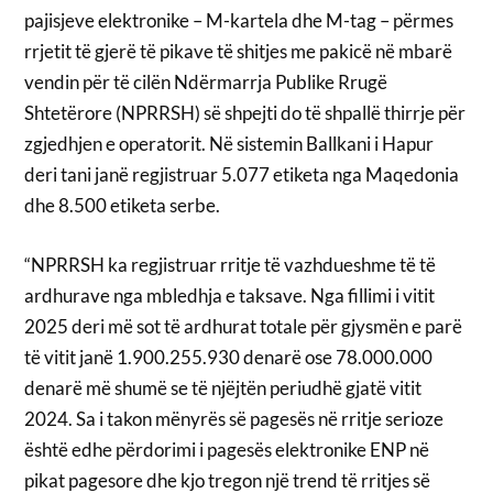
pajisjeve elektronike – M-kartela dhe M-tag – përmes
rrjetit të gjerë të pikave të shitjes me pakicë në mbarë
vendin për të cilën Ndërmarrja Publike Rrugë
Shtetërore (NPRRSH) së shpejti do të shpallë thirrje për
zgjedhjen e operatorit. Në sistemin Ballkani i Hapur
deri tani janë regjistruar 5.077 etiketa nga Maqedonia
dhe 8.500 etiketa serbe.
“NPRRSH ka regjistruar rritje të vazhdueshme të të
ardhurave nga mbledhja e taksave. Nga fillimi i vitit
2025 deri më sot të ardhurat totale për gjysmën e parë
të vitit janë 1.900.255.930 denarë ose 78.000.000
denarë më shumë se të njëjtën periudhë gjatë vitit
2024. Sa i takon mënyrës së pagesës në rritje serioze
është edhe përdorimi i pagesës elektronike ENP në
pikat pagesore dhe kjo tregon një trend të rritjes së