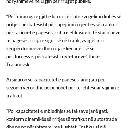
ndryshimeve në Ligjin për rrugët publike.
“Përfitimi nga e gjithë kjo do të ishte zvogëlimi i kohës së
pritjes, përkatësisht përshpejtimi i rrjedhës së trafikut
në stacionet e pagesës, rritja e efikasitetit të stacioneve
të pagesës, rritja e sigurisë në trafik, zvogëlimi i
keqpërdorimeve dhe rritja e kënaqësisë së
përdoruesve, përkatësisht qytetarëve”, thotë
Trajanovski.
Ai siguron se kapacitetet e pagesës janë gati për
sezonin veror dhe po punohet për të lehtësuar vijimin e
trafikut.
“Po, kapacitetet e mbledhjes së taksave janë gati,
konform dinamikës së rritjes së trafikut në autostrada
dhe ne po përshtatemi me kushtet. Trafiku, si një