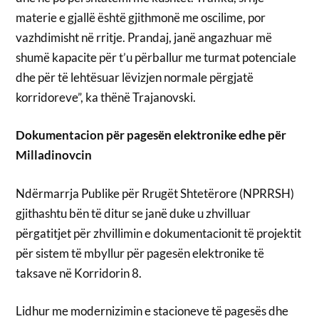
materie e gjallë është gjithmonë me oscilime, por
vazhdimisht në rritje. Prandaj, janë angazhuar më
shumë kapacite për t’u përballur me turmat potenciale
dhe për të lehtësuar lëvizjen normale përgjatë
korridoreve”, ka thënë Trajanovski.
Dokumentacion për pagesën elektronike edhe për
Milladinovcin
Ndërmarrja Publike për Rrugët Shtetërore (NPRRSH)
gjithashtu bën të ditur se janë duke u zhvilluar
përgatitjet për zhvillimin e dokumentacionit të projektit
për sistem të mbyllur për pagesën elektronike të
taksave në Korridorin 8.
Lidhur me modernizimin e stacioneve të pagesës dhe