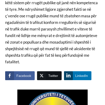
këtë sistem për rrugët publike që janë nën kompetenca
të tyre. Me ndryshimet ligjore zgjerohet fakti se në
ç’vende ose rrugë publike mund të zbatohen masa për
ngadalësim të trafikut konform rregullorës së sigurisë
në trafik duke marrë parasysh zhvillimet e viteve të
fundit në lidhje me mënyrat e drejtimit të automjeteve
në zonat e populluara dhe mosadaptimi i shpeshtë i
shpejtësisë në rrugë që mund të sjellë në aksidente të
shpeshta trafiku që për fat të keq përfundojnë me
fatalitet.
Facebook
Twitter
LinkedIn