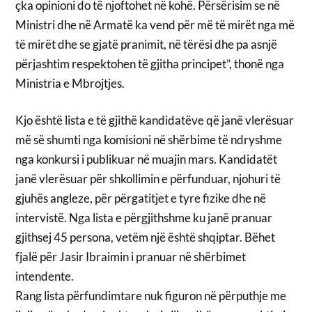
çka opinioni do të njoftohet në kohë. Përsërisim se në
Ministri dhe në Armatë ka vend për më të mirët nga më
të mirët dhe se gjatë pranimit, në tërësi dhe pa asnjë
përjashtim respektohen të gjitha principet”, thonë nga
Ministria e Mbrojtjes.
Kjo është lista e të gjithë kandidatëve që janë vlerësuar
më së shumti nga komisioni në shërbime të ndryshme
nga konkursi i publikuar në muajin mars. Kandidatët
janë vlerësuar për shkollimin e përfunduar, njohuri të
gjuhës angleze, për përgatitjet e tyre fizike dhe në
intervistë. Nga lista e përgjithshme ku janë pranuar
gjithsej 45 persona, vetëm një është shqiptar. Bëhet
fjalë për Jasir Ibraimin i pranuar në shërbimet
intendente.
Rang lista përfundimtare nuk figuron në përputhje me