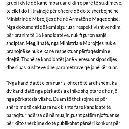
grupi i dytë që kanë mbaruar ciklin e parë të studimeve,
të cilët do t’i trajnojë për oficerë që do të shërbejnë në
Ministrinë e Mbrojtjes dhe në Armatën e Maqedonisë.
Nga dokumenti që kemi siguruar, respektivisht vendimi
për pranim të 16 kandidatëve, nuk figuron asnjë
shqiptar. Megjithatë, nga Ministria e Mbrojtjes nuk e
pranojnë se nuk e kanë respektuar përfaqësimin e
drejtë. Thonë se kandidatët janë vlerësuar sipas dijes
dhe sipas kushteve dhe parametrave që janë kërkuar.
“Nga kandidatët e pranuar si oficerë të ardhshëm, ka
dy kandidatë nga përkatësia etnike shqiptare dhe një
nga përkatësia vllahe. Duam të theksojmë se për
shërbime të caktuara nuk kishte fare kandidatë të
paraqitur ndërsa që në muajin gusht patëm njoftuar se
për këto shërbime do të publikohet përsëri konkurs për