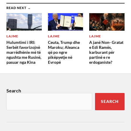
READ NEXT →
LAJME
LAJME
LAJME
Hulumtimi i IRI:
Ceuta, Trump dhe
A janë Non- Gratat
Serbët favorizojnë
Maroku; Aleanca
e Edi Ramës,
marrëdhënie më të
që po ngre
karburant për
ngushta me Rusinë,
pikëpyetje në
partinë e re
pasuar nga Kina
Evropë
erdoganiste?
Search
SEARCH