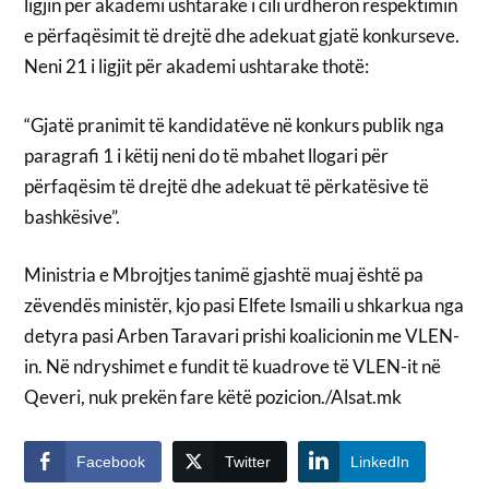
ligjin për akademi ushtarake i cili urdhëron respektimin
e përfaqësimit të drejtë dhe adekuat gjatë konkurseve.
Neni 21 i ligjit për akademi ushtarake thotë:
“Gjatë pranimit të kandidatëve në konkurs publik nga
paragrafi 1 i këtij neni do të mbahet llogari për
përfaqësim të drejtë dhe adekuat të përkatësive të
bashkësive”.
Ministria e Mbrojtjes tanimë gjashtë muaj është pa
zëvendës ministër, kjo pasi Elfete Ismaili u shkarkua nga
detyra pasi Arben Taravari prishi koalicionin me VLEN-
in. Në ndryshimet e fundit të kuadrove të VLEN-it në
Qeveri, nuk prekën fare këtë pozicion./Alsat.mk
Facebook
Twitter
LinkedIn