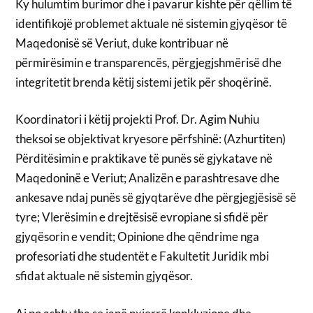
Ky hulumtim burimor dhe i pavarur kishte për qëllim të
identifikojë problemet aktuale në sistemin gjyqësor të
Maqedonisë së Veriut, duke kontribuar në
përmirësimin e transparencës, përgjegjshmërisë dhe
integritetit brenda këtij sistemi jetik për shoqërinë.
Koordinatori i këtij projekti Prof. Dr. Agim Nuhiu
theksoi se objektivat kryesore përfshinë: (Azhurtiten)
Përditësimin e praktikave të punës së gjykatave në
Maqedoninë e Veriut; Analizën e parashtresave dhe
ankesave ndaj punës së gjyqtarëve dhe përgjegjësisë së
tyre; Vlerësimin e drejtësisë evropiane si sfidë për
gjyqësorin e vendit; Opinione dhe qëndrime nga
profesoriati dhe studentët e Fakultetit Juridik mbi
sfidat aktuale në sistemin gjyqësor.