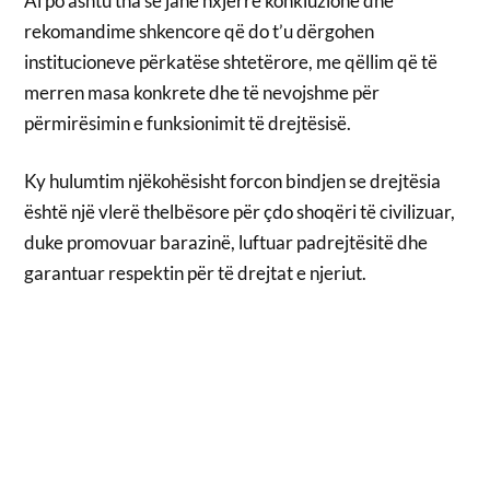
Ai po ashtu tha se janë nxjerrë konkluzione dhe
rekomandime shkencore që do t’u dërgohen
institucioneve përkatëse shtetërore, me qëllim që të
merren masa konkrete dhe të nevojshme për
përmirësimin e funksionimit të drejtësisë.
Ky hulumtim njëkohësisht forcon bindjen se drejtësia
është një vlerë thelbësore për çdo shoqëri të civilizuar,
duke promovuar barazinë, luftuar padrejtësitë dhe
garantuar respektin për të drejtat e njeriut.