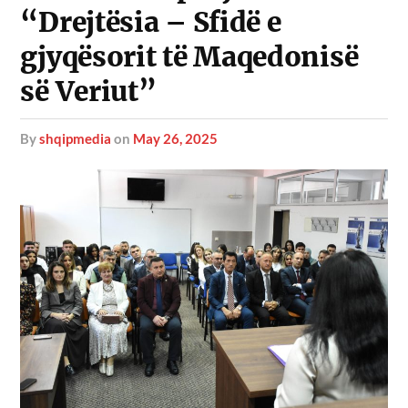
“Drejtësia – Sfidë e
gjyqësorit të Maqedonisë
së Veriut”
by
shqipmedia
on
May 26, 2025