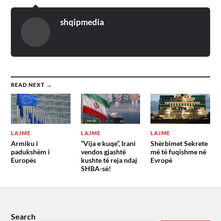
shqipmedia
READ NEXT →
LAJME
LAJME
LAJME
Armiku i
“Vija e kuqe”, Irani
Shërbimet Sekrete
padukshëm i
vendos gjashtë
më të fuqishme në
Europës
kushte të reja ndaj
Evropë
SHBA-së!
Search